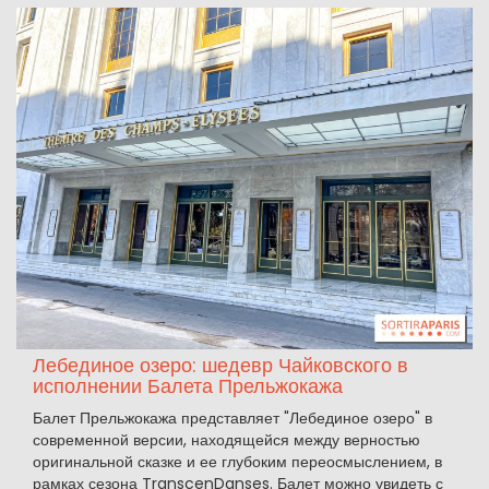
Лебединое озеро: шедевр Чайковского в
исполнении Балета Прельжокажа
Балет Прельжокажа представляет "Лебединое озеро" в
современной версии, находящейся между верностью
оригинальной сказке и ее глубоким переосмыслением, в
рамках сезона TranscenDanses. Балет можно увидеть с