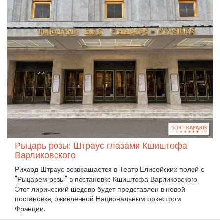
Рыцарь розы: Штраус глазами Кшиштофа
Варликовского
Рихард Штраус возвращается в Театр Елисейских полей с
"Рыцарем розы" в постановке Кшиштофа Варликовского.
Этот лирический шедевр будет представлен в новой
постановке, оживленной Национальным оркестром
Франции.