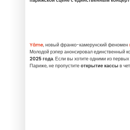
парижской сцене с единственным концерто
Yâme
, новый франко-камерунский феномен
Молодой рэпер анонсировал единственный ко
2025 года
. Если вы хотите одними из первы
Париже, не пропустите
открытие кассы
в чет