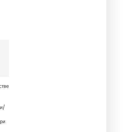
стве
ви/
При