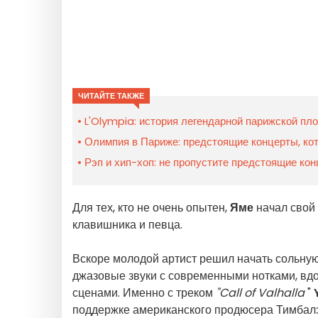
ЧИТАЙТЕ ТАКЖЕ
L'Olympia: история легендарной парижской пл
Олимпия в Париже: предстоящие концерты, ко
Рэп и хип-хоп: не пропустите предстоящие ко
Для тех, кто не очень опытен,
Яме
начал свой 
клавишника и певца.
Вскоре молодой артист решил начать сольную
джазовые звуки с современными нотками, в
сценами. Именно с треком
"Call of Valhalla
"
поддержке американского продюсера Тимбалэ