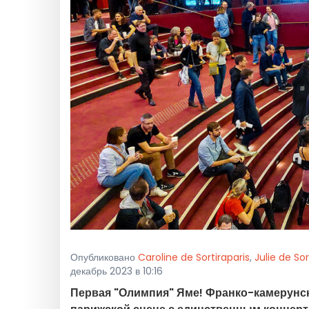
Опубликовано
Caroline de Sortiraparis
,
Julie de Sor
декабрь 2023 в 10:16
Первая "Олимпия" Яме! Франко-камерунск