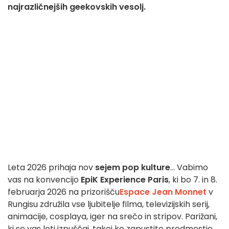
najrazličnejših geekovskih vesolj.
Leta 2026 prihaja nov
sejem pop kulture
... Vabimo
vas na konvencijo
EpiK Experience Paris
, ki bo 7. in 8.
februarja 2026 na prizorišču
Espace Jean Monnet
v
Rungisu združila vse ljubitelje filma, televizijskih serij,
animacije, cosplaya, iger na srečo in stripov. Parižani,
ki se vas loti izpuščaj, takoj ko zapustite predmestje,