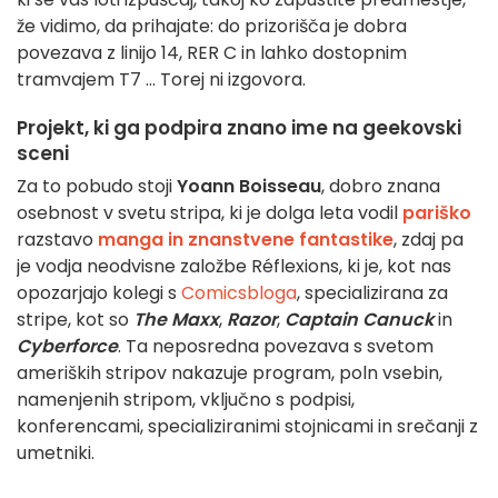
že vidimo, da prihajate: do prizorišča je dobra
povezava z linijo 14, RER C in lahko dostopnim
tramvajem T7 ... Torej ni izgovora.
Projekt, ki ga podpira znano ime na geekovski
sceni
Za to pobudo stoji
Yoann Boisseau
, dobro znana
osebnost v svetu stripa, ki je dolga leta vodil
pariško
razstavo
manga in znanstvene fantastike
, zdaj pa
je vodja neodvisne založbe Réflexions, ki je, kot nas
opozarjajo kolegi s
Comicsbloga
, specializirana za
stripe, kot so
The Maxx
,
Razor
,
Captain Canuck
in
Cyberforce
. Ta neposredna povezava s svetom
ameriških stripov nakazuje program, poln vsebin,
namenjenih stripom, vključno s podpisi,
konferencami, specializiranimi stojnicami in srečanji z
umetniki.