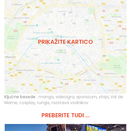
PRIKAŽITE KARTICO
Ključne besede :
manga
,
videoigra
,
sporazum
,
stripi
,
Val de
Marne
,
cosplay
,
rungis
,
razstava vodnikov
PREBERITE TUDI ...