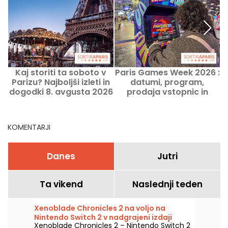
Kaj storiti ta soboto v
Paris Games Week 2026 :
Parizu? Najboljši izleti in
datumi, program,
dogodki 8. avgusta 2026
prodaja vstopnic in
praktične informacije
KOMENTARJI
Danes
Jutri
Ta vikend
Naslednji teden
Xenoblade Chronicles 2 na voljo na
Nintendo Switch 2 v nadgrajeni izdaji
Xenoblade Chronicles 2 – Nintendo Switch 2