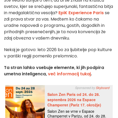
Ste vedno sanjali o tem, da bi se znašli na križišču
svetov, kjer se srečujejo superjunaki, fantastična bitja
in medgalaktična vesolja?
EpiK Experience Paris
se
zdi prava stvar za vas. Medtem ko čakamo na
uradne napovedi o programu, gostih, dogodkih in
prihodnjih presenečenjih, je ta nova konvencija že
zdaj obvezna v vašem dnevniku.
Nekaj je gotovo: leto 2026 bo za ljubitelje pop kulture
v pariški regiji pomenilo prelomnico.
Ta stran lahko vsebuje elemente, ki jih podpira
umetna inteligenca,
več informacij tukaj
.