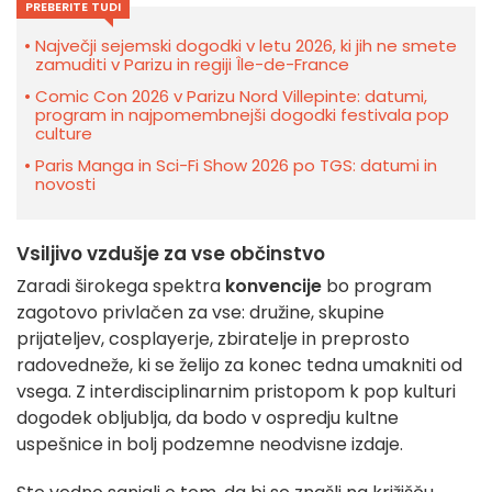
PREBERITE TUDI
Največji sejemski dogodki v letu 2026, ki jih ne smete
zamuditi v Parizu in regiji Île-de-France
Comic Con 2026 v Parizu Nord Villepinte: datumi,
program in najpomembnejši dogodki festivala pop
culture
Paris Manga in Sci-Fi Show 2026 po TGS: datumi in
novosti
Vsiljivo vzdušje za vse občinstvo
Zaradi širokega spektra
konvencije
bo program
zagotovo privlačen za vse: družine, skupine
prijateljev, cosplayerje, zbiratelje in preprosto
radovedneže, ki se želijo za konec tedna umakniti od
vsega. Z interdisciplinarnim pristopom k pop kulturi
dogodek obljublja, da bodo v ospredju kultne
uspešnice in bolj podzemne neodvisne izdaje.