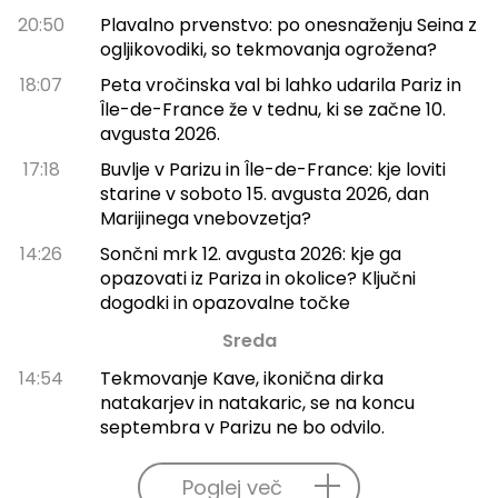
20:50
Plavalno prvenstvo: po onesnaženju Seina z
ogljikovodiki, so tekmovanja ogrožena?
18:07
Peta vročinska val bi lahko udarila Pariz in
Île-de-France že v tednu, ki se začne 10.
avgusta 2026.
17:18
Buvlje v Parizu in Île-de-France: kje loviti
starine v soboto 15. avgusta 2026, dan
Marijinega vnebovzetja?
14:26
Sončni mrk 12. avgusta 2026: kje ga
opazovati iz Pariza in okolice? Ključni
dogodki in opazovalne točke
Sreda
14:54
Tekmovanje Kave, ikonična dirka
natakarjev in natakaric, se na koncu
septembra v Parizu ne bo odvilo.
Poglej več