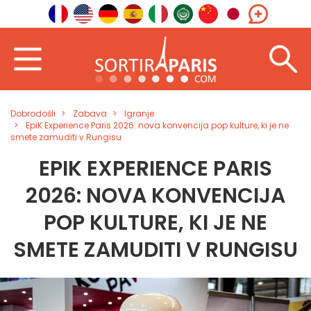
Dobrodošli
Zabava
Igranje
EpiK Experience Paris 2026: nova konvencija pop kulture, ki je ne
smete zamuditi v Rungisu
EPIK EXPERIENCE PARIS
2026: NOVA KONVENCIJA
POP KULTURE, KI JE NE
SMETE ZAMUDITI V RUNGISU