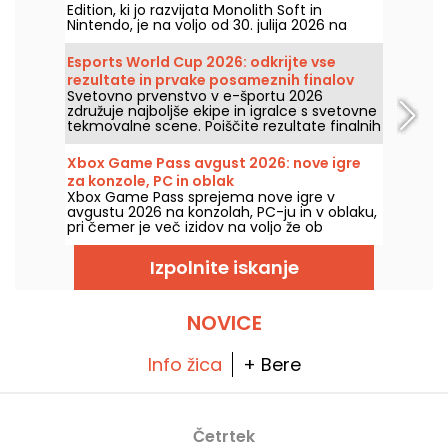
Edition, ki jo razvijata Monolith Soft in
Nintendo, je na voljo od 30. julija 2026 na
Nintendo Switch 2. Ta nova različica izboljša
zmogljivost RPG-ja in dodaja več ekskluzivnih
Esports World Cup 2026: odkrijte vse
vsebin.
rezultate in prvake posameznih finalov
Svetovno prvenstvo v e-športu 2026
združuje najboljše ekipe in igralce s svetovne
tekmovalne scene. Poiščite rezultate finalnih
tekem, števila točk, zmagovalce
posameznih turnirjev in koledar prihodnjih
Xbox Game Pass avgust 2026: nove igre
dvobojev.
za konzole, PC in oblak
Xbox Game Pass sprejema nove igre v
avgustu 2026 na konzolah, PC-ju in v oblaku,
pri čemer je več izidov na voljo že ob
lansiranju. Tukaj so glavni dodatki, ki jih je
Microsoft napovedal za naročnike te
Izpolnite iskanje
storitve.
NOVICE
Info žica
+ Bere
Četrtek