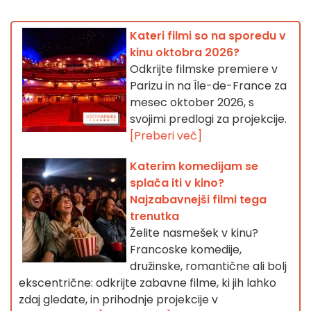
Kateri filmi so na sporedu v
kinu oktobra 2026?
Odkrijte filmske premiere v
Parizu in na Île-de-France za
mesec oktober 2026, s
svojimi predlogi za projekcije.
[Preberi več]
Katerim komedijam se
splača iti v kino?
Najzabavnejši filmi tega
trenutka
Želite nasmešek v kinu?
Francoske komedije,
družinske, romantične ali bolj
ekscentrične: odkrijte zabavne filme, ki jih lahko
zdaj gledate, in prihodnje projekcije v