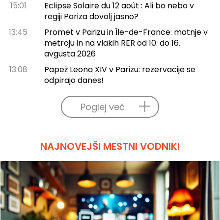
15:01
Eclipse Solaire du 12 août : Ali bo nebo v
regiji Pariza dovolj jasno?
13:45
Promet v Parizu in Île-de-France: motnje v
metroju in na vlakih RER od 10. do 16.
avgusta 2026
13:08
Papež Leona XIV v Parizu: rezervacije se
odpirajo danes!
Poglej več
NAJNOVEJŠI MESTNI VODNIKI