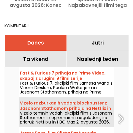
avgusta 2026: Konec
Najzabavnejši filmi tega
Oak Streeta, Padli z neba
trenutka
in Nenadoma
KOMENTARJI
Danes
Jutri
Ta vikend
Naslednji teden
Fast & Furious 7 prihaja na Prime Video,
skupaj z drugimi 9 filmi serije
Fast & Furious 7, akcijski film Jamesa Wana z
Vinom Dieslom, Paulom Walkerjem in
Jasonom Stathamom, prihaja na Prime
Video 1. avgusta 2026, skupaj z več deli sage.
V zelo razburkanih vodah: blockbuster z
Jasonom Stathamom prihaja na Netflix in
V zelo temnih vodah, akcijski film z Jasonom
HBO Max
Stathamom in ogromnimi megalodoni, se
pridruži Netflixu in HBO Max 2. avgusta 2026.
Jersey Boys, film Clinta Eastwooda,