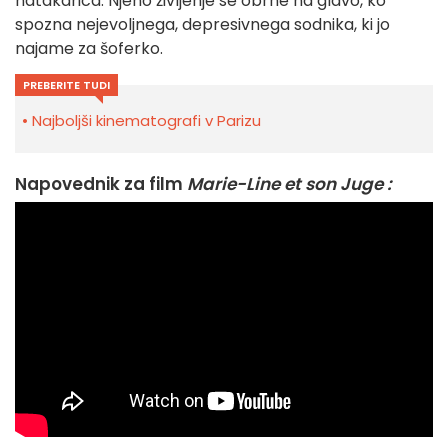
natakarica. Njeno življenje se obrne na glavo, ko
spozna nejevoljnega, depresivnega sodnika, ki jo
najame za šoferko.
PREBERITE TUDI
Najboljši kinematografi v Parizu
Napovednik za film
Marie-Line et son Juge :