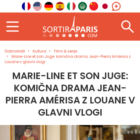
Dobrodošli
Kultura
Filmi & serije
Marie-Line et son Juge: komična drama Jean-Pierra Amérisa z
Louane v glavni vlogi
MARIE-LINE ET SON JUGE:
KOMIČNA DRAMA JEAN-
PIERRA AMÉRISA Z LOUANE V
GLAVNI VLOGI