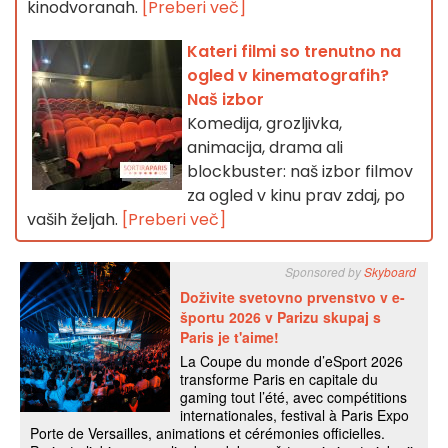
kinodvoranah.
[Preberi več]
Kateri filmi so trenutno na
ogled v kinematografih?
Naš izbor
Komedija, grozljivka,
animacija, drama ali
blockbuster: naš izbor filmov
za ogled v kinu prav zdaj, po
vaših željah.
[Preberi več]