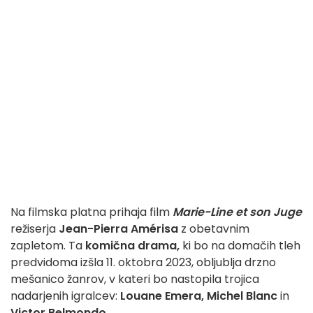
Na filmska platna prihaja film
Marie-Line et son Juge
režiserja
Jean-Pierra Amérisa
z obetavnim
zapletom. Ta
komična drama,
ki bo na domačih tleh
predvidoma izšla 11. oktobra 2023, obljublja drzno
mešanico žanrov, v kateri bo nastopila trojica
nadarjenih igralcev:
Louane Emera, Michel Blanc
in
Victor Belmondo
.