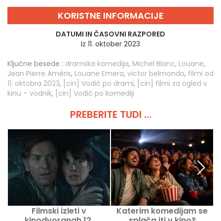
KORISTNE INFORMACIJE
DATUMI IN ČASOVNI RAZPORED
Iz 11. oktober 2023
Ključne besede :
dramska komedija
,
Michel Blanc
,
Louane
,
Jean Pierre Améris
,
Louane Emera
,
victor belmondo
,
filmi od
11. oktobra 2023
,
[cin] Vodič po drami
,
[cin] filmi za ogled v
kinu – vodnik
,
[cin] Vodič po komediji
PREBERITE TUDI ...
Filmski izleti v
Katerim komedijam se
kinodvoranah 12.
splača iti v kino?