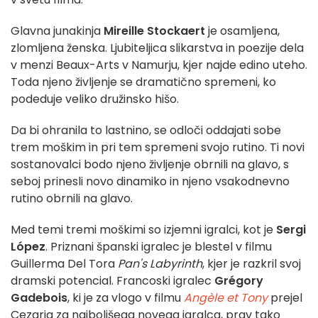
Glavna junakinja
Mireille Stockaert
je osamljena,
zlomljena ženska. Ljubiteljica slikarstva in poezije dela
v menzi Beaux-Arts v Namurju, kjer najde edino uteho.
Toda njeno življenje se dramatično spremeni, ko
podeduje veliko družinsko hišo.
Da bi ohranila to lastnino, se odloči oddajati sobe
trem moškim in pri tem spremeni svojo rutino. Ti novi
sostanovalci bodo njeno življenje obrnili na glavo, s
seboj prinesli novo dinamiko in njeno vsakodnevno
rutino obrnili na glavo.
Med temi tremi moškimi so izjemni igralci, kot je
Sergi
López
. Priznani španski igralec je blestel v filmu
Guillerma Del Tora
Pan's Labyrinth
, kjer je razkril svoj
dramski potencial. Francoski igralec
Grégory
Gadebois
, ki je za vlogo v filmu
Angèle et Tony
prejel
Cezarja za najboljšega novega igralca, prav tako