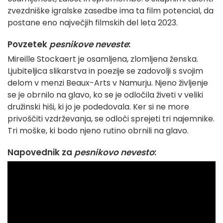
zvezdniške igralske zasedbe ima ta film potencial, da
postane eno največjih filmskih del leta 2023.
Povzetek
pesnikove neveste
:
Mireille Stockaert je osamljena, zlomljena ženska.
Ljubiteljica slikarstva in poezije se zadovolji s svojim
delom v menzi Beaux-Arts v Namurju. Njeno življenje
se je obrnilo na glavo, ko se je odločila živeti v veliki
družinski hiši, ki jo je podedovala. Ker si ne more
privoščiti vzdrževanja, se odloči sprejeti tri najemnike.
Tri moške, ki bodo njeno rutino obrnili na glavo.
Napovednik za
pesnikovo nevesto
: