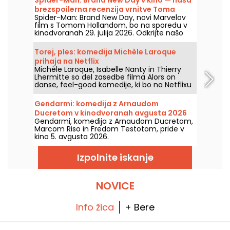
brezspoilerna recenzija vrnitve Toma
Spider-Man: Brand New Day, novi Marvelov
Hollanda v Spider-Mana
film s Tomom Hollandom, bo na sporedu v
kinodvoranah 29. julija 2026. Odkrijte našo
recenzijo!
Torej, ples: komedija Michèle Laroque
prihaja na Netflix
Michèle Laroque, Isabelle Nanty in Thierry
Lhermitte so del zasedbe filma Alors on
danse, feel-good komedije, ki bo na Netflixu
na voljo že od 1. avgusta 2026.
Gendarmi: komedija z Arnaudom
Ducretom v kinodvoranah avgusta 2026
Gendarmi, komedija z Arnaudom Ducretom,
Marcom Riso in Fredom Testotom, pride v
kino 5. avgusta 2026.
Izpolnite iskanje
NOVICE
Info žica
+ Bere