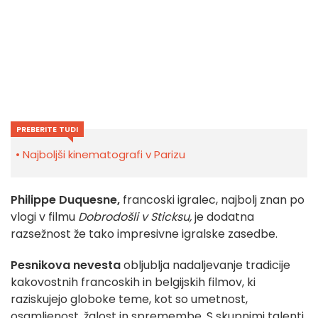
PREBERITE TUDI
Najboljši kinematografi v Parizu
Philippe Duquesne,
francoski igralec, najbolj znan po
vlogi v filmu
Dobrodošli v Sticksu,
je dodatna
razsežnost že tako impresivne igralske zasedbe.
Pesnikova nevesta
obljublja nadaljevanje tradicije
kakovostnih francoskih in belgijskih filmov, ki
raziskujejo globoke teme, kot so umetnost,
osamljenost, žalost in spremembe. S skupnimi talenti