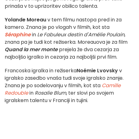
prinaša v to uprizoritev obilico talenta.
Yolande Moreau
v tem filmu nastopa pred in za
kamero. Znana je po vlogah v filmih, kot sta
Séraphine
in
Le Fabuleux destin d'Amélie Poulain
,
znana pa je tudi kot režiserka. Moreauova je za film
Quand la mer monte
prejela že dva cezarja za
najboljšo igralko in cezarja za najboljši prvi film.
Francoska igralka in režiserka
Noémie Lvovsky
v
igralsko zasedbo vnaša tudi svoje igralsko znanje.
Znana je po sodelovanju v filmih, kot sta
Camille
Redouble
in
Rosalie Blum
, ter slovi po svojem
igralskem talentu v Franciji in tujini.