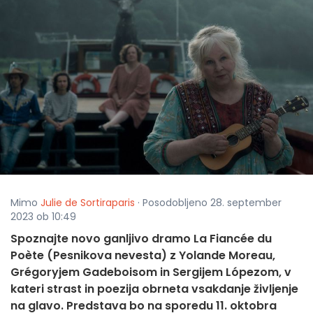
Mimo
Julie de Sortiraparis
· Posodobljeno 28. september
2023 ob 10:49
Spoznajte novo ganljivo dramo La Fiancée du
Poète (Pesnikova nevesta) z Yolande Moreau,
Grégoryjem Gadeboisom in Sergijem Lópezom, v
kateri strast in poezija obrneta vsakdanje življenje
na glavo. Predstava bo na sporedu 11. oktobra