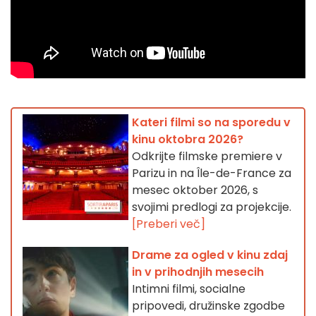
Kateri filmi so na sporedu v
kinu oktobra 2026?
Odkrijte filmske premiere v
Parizu in na Île-de-France za
mesec oktober 2026, s
svojimi predlogi za projekcije.
[Preberi več]
Drame za ogled v kinu zdaj
in v prihodnjih mesecih
Intimni filmi, socialne
pripovedi, družinske zgodbe