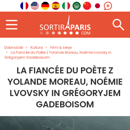
Dobrodošli
Kultura
Filmi & serije
La Fiancée du Poète z Yolande Moreau, Noémie Lvovsky in
Grégoryjem Gadeboisom
LA FIANCÉE DU POÈTE Z
YOLANDE MOREAU, NOÉMIE
LVOVSKY IN GRÉGORYJEM
GADEBOISOM