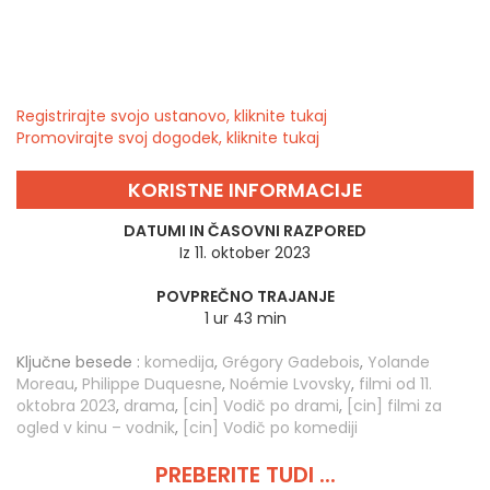
Registrirajte svojo ustanovo, kliknite tukaj
Promovirajte svoj dogodek, kliknite tukaj
KORISTNE INFORMACIJE
DATUMI IN ČASOVNI RAZPORED
Iz 11. oktober 2023
POVPREČNO TRAJANJE
1 ur 43 min
Ključne besede :
komedija
,
Grégory Gadebois
,
Yolande
Moreau
,
Philippe Duquesne
,
Noémie Lvovsky
,
filmi od 11.
oktobra 2023
,
drama
,
[cin] Vodič po drami
,
[cin] filmi za
ogled v kinu – vodnik
,
[cin] Vodič po komediji
PREBERITE TUDI ...