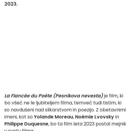
2023.
La Fiancée du Poète (Pesnikova nevesta)
je film, ki
bo všeč ne le ljubiteljem filma, temveč tudi tistim, ki
so navdušeni nad slikarstvom in poezijo. Z obetavnimi
imeni, kot so
Yolande Moreau
,
Noémie Lvovsky
in
Philippe Duquesne
, bo ta film leta 2023 postal mejnik
v svetu filma.