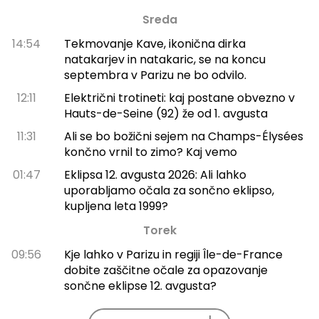
Sreda
14:54
Tekmovanje Kave, ikonična dirka
natakarjev in natakaric, se na koncu
septembra v Parizu ne bo odvilo.
12:11
Električni trotineti: kaj postane obvezno v
Hauts-de-Seine (92) že od 1. avgusta
11:31
Ali se bo božični sejem na Champs-Élysées
končno vrnil to zimo? Kaj vemo
01:47
Eklipsa 12. avgusta 2026: Ali lahko
uporabljamo očala za sončno eklipso,
kupljena leta 1999?
Torek
09:56
Kje lahko v Parizu in regiji Île-de-France
dobite zaščitne očale za opazovanje
sončne eklipse 12. avgusta?