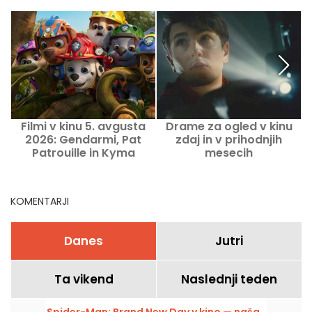
Filmi v kinu 5. avgusta
Drame za ogled v kinu
2026: Gendarmi, Pat
zdaj in v prihodnjih
Patrouille in Kyma
mesecih
KOMENTARJI
Danes
Jutri
Ta vikend
Naslednji teden
Spider-Man: Brand New Day v kino — naša