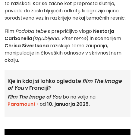
to raziskati. Kar se začne kot preprosta slutnja,
privede do zaskrbljujočih odkritij, ki ogrozijo njuno
sorodstveno vez in razkrijejo nekaj temačnih resnic.
Film
Podoba tebe
s prepričljivo vlogo
Nestorja
Carbonella
(Izgubljeno
,
Vitez teme
) in scenarijem
Chrisa Sivertsona
raziskuje teme zaupanja,
manipulacije in človeških odnosov v skrivnostnem
okolju.
Kje in kdaj si lahko ogledate
film The Image
of You
v Franciji?
Film The Image of You
bo na voljo na
Paramount+
od
10. januarja 2025.