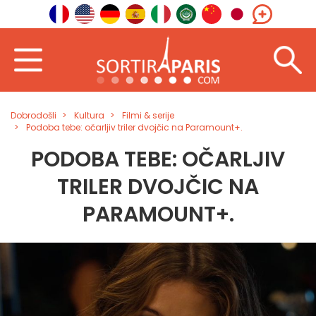
Dobrodošli
Kultura
Filmi & serije
Podoba tebe: očarljiv triler dvojčic na Paramount+.
PODOBA TEBE: OČARLJIV
TRILER DVOJČIC NA
PARAMOUNT+.