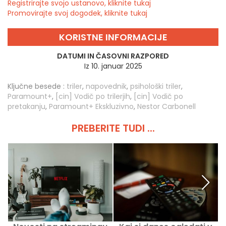
Registrirajte svojo ustanovo, kliknite tukaj
Promovirajte svoj dogodek, kliknite tukaj
KORISTNE INFORMACIJE
DATUMI IN ČASOVNI RAZPORED
Iz 10. januar 2025
Ključne besede :
triler
,
napovednik
,
psihološki triler
,
Paramount+
,
[cin] Vodič po trilerjih
,
[cin] Vodič po
pretakanju
,
Paramount+ Ekskluzivno
,
Nestor Carbonell
PREBERITE TUDI ...