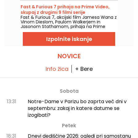
Fast & Furious 7 prihaja na Prime Video,
skupaj z drugimi 9 filmi serije
Fast & Furious 7, akcijski film Jamesa Wana z
Vinom Dieslom, Paulom Walkerjem in
Jasonom Stathamom, prihaja na Prime
Video 1. avgusta 2026, skupaj z več deli sage.
Izpolnite iskanje
NOVICE
Info žica
+ Bere
Sobota
13:31
Notre-Dame v Parizu bo zaprta več dni v
septembru: zakaj in katere datume se
izogibati?
Petek
18:31
Dnevi dediščine 2026: ogledi pri samostanu