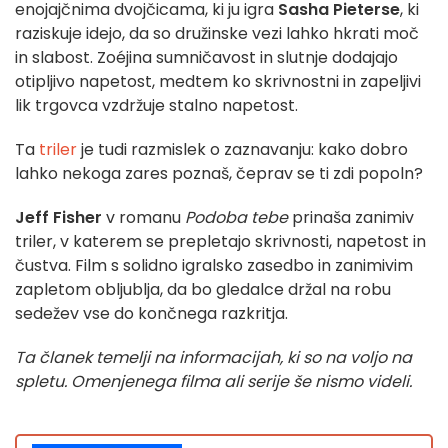
enojajčnima dvojčicama, ki ju igra
Sasha Pieterse
, ki
raziskuje idejo, da so družinske vezi lahko hkrati moč
in slabost. Zoéjina sumničavost in slutnje dodajajo
otipljivo napetost, medtem ko skrivnostni in zapeljivi
lik trgovca vzdržuje stalno napetost.
Ta
triler
je tudi razmislek o zaznavanju: kako dobro
lahko nekoga zares poznaš, čeprav se ti zdi popoln?
Jeff Fisher
v romanu
Podoba tebe
prinaša zanimiv
triler, v katerem se prepletajo skrivnosti, napetost in
čustva. Film s solidno igralsko zasedbo in zanimivim
zapletom obljublja, da bo gledalce držal na robu
sedežev vse do končnega razkritja.
Ta članek temelji na informacijah, ki so na voljo na
spletu. Omenjenega filma ali serije še nismo videli.