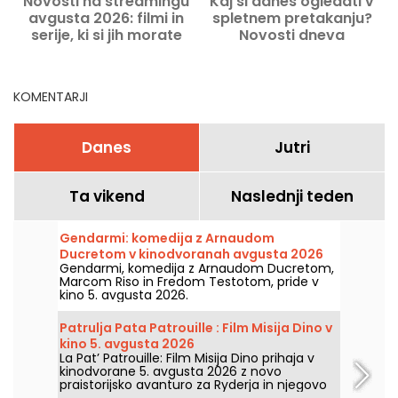
Novosti na streamingu
Kaj si danes ogledati v
avgusta 2026: filmi in
spletnem pretakanju?
serije, ki si jih morate
Novosti dneva
ogledati na Netflixu,
Disney+ in Prime Video
KOMENTARJI
Danes
Jutri
Ta vikend
Naslednji teden
Gendarmi: komedija z Arnaudom
Ducretom v kinodvoranah avgusta 2026
Gendarmi, komedija z Arnaudom Ducretom,
Marcom Riso in Fredom Testotom, pride v
kino 5. avgusta 2026.
Patrulja Pata Patrouille : Film Misija Dino v
kino 5. avgusta 2026
La Pat’ Patrouille: Film Misija Dino prihaja v
kinodvorane 5. avgusta 2026 z novo
praistorijsko avanturo za Ryderja in njegovo
ekipo.