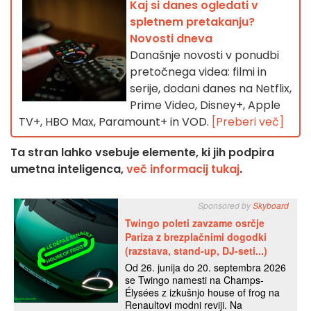
Kaj si danes ogledati v
spletnem pretakanju?
Novosti dneva
Današnje novosti v ponudbi
pretočnega videa: filmi in
serije, dodani danes na Netflix,
Prime Video, Disney+, Apple
TV+, HBO Max, Paramount+ in VOD.
[Preberi več]
Ta stran lahko vsebuje elemente, ki jih podpira
umetna inteligenca,
več informacij tukaj
.