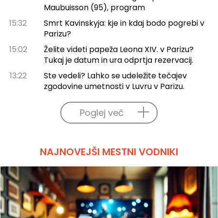
Maubuisson (95), program
15:32
Smrt Kavinskyja: kje in kdaj bodo pogrebi v
Parizu?
15:02
Želite videti papeža Leona XIV. v Parizu?
Tukaj je datum in ura odprtja rezervacij.
13:22
Ste vedeli? Lahko se udeležite tečajev
zgodovine umetnosti v Luvru v Parizu.
Poglej več
NAJNOVEJŠI MESTNI VODNIKI