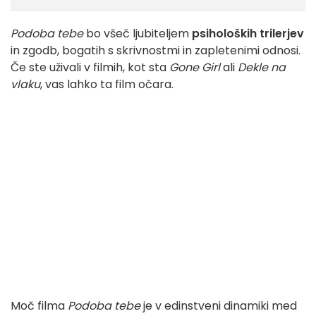
Podoba tebe
bo všeč ljubiteljem
psiholoških trilerjev
in zgodb, bogatih s skrivnostmi in zapletenimi odnosi.
Če ste uživali v filmih, kot sta
Gone Girl
ali
Dekle na
vlaku
, vas lahko ta film očara.
Moč filma
Podoba tebe
je v edinstveni dinamiki med