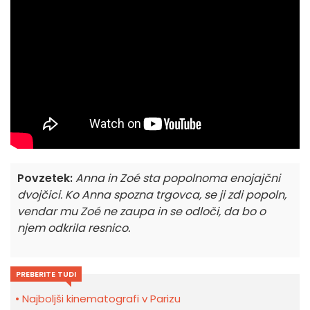
Povzetek:
Anna in Zoé sta popolnoma enojajčni
dvojčici. Ko Anna spozna trgovca, se ji zdi popoln,
vendar mu Zoé ne zaupa in se odloči, da bo o
njem odkrila resnico.
PREBERITE TUDI
Najboljši kinematografi v Parizu