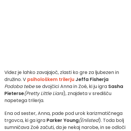
Videz je lahko zavajajoč, zlasti ko gre za ljubezen in
družino. V
psihološkem trilerju
Jeffa Fisherja
Podoba tebe
se dvojčici Anna in Zoé, ki ju igra
Sasha
Pieterse
(Pretty Little Liars
), znajdeta v središču
napetega trilerja.
Ena od sester, Anna, pade pod urok karizmatičnega
trgovca, ki ga igra
Parker Young
(Enlisted
). Toda bolj
sumničava Zoé začuti, da je nekaj narobe, in se odloči