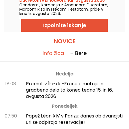
Ducretom v kinodvoranah avgusta 2026
Gendarmi, komedija z Arnaudom Ducretom,
Marcom Riso in Fredom Testotom, pride v
kino 5. avgusta 2026.
Izpolnite iskanje
NOVICE
Info žica
+ Bere
Nedelja
18:08
Promet v Île-de-France: motnje in
gradbena dela ta konec tedna 15. in 16.
avgusta 2026
Ponedeljek
07:50
Papež Léon XIV v Parizu: danes ob dvanajsti
uri se odpirajo rezervacije!