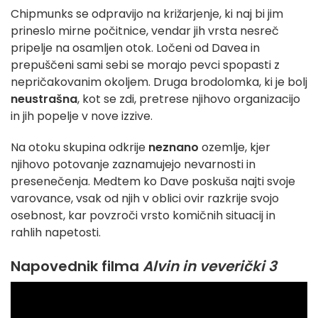
Chipmunks se odpravijo na križarjenje, ki naj bi jim
prineslo mirne počitnice, vendar jih vrsta nesreč
pripelje na osamljen otok. Ločeni od Davea in
prepuščeni sami sebi se morajo pevci spopasti z
nepričakovanim okoljem. Druga brodolomka, ki je bolj
neustrašna
, kot se zdi, pretrese njihovo organizacijo
in jih popelje v nove izzive.
Na otoku skupina odkrije
neznano
ozemlje, kjer
njihovo potovanje zaznamujejo nevarnosti in
presenečenja. Medtem ko Dave poskuša najti svoje
varovance, vsak od njih v oblici ovir razkrije svojo
osebnost, kar povzroči vrsto komičnih situacij in
rahlih napetosti.
Napovednik filma
Alvin in veverički 3