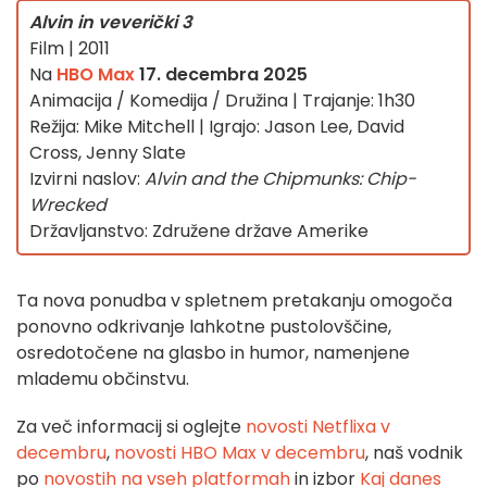
Alvin in veverički 3
Film | 2011
Na
HBO Max
17. decembra 2025
Animacija / Komedija / Družina | Trajanje: 1h30
Režija: Mike Mitchell | Igrajo: Jason Lee, David
Cross, Jenny Slate
Izvirni naslov:
Alvin and the Chipmunks: Chip-
Wrecked
Državljanstvo: Združene države Amerike
Ta nova ponudba v spletnem pretakanju omogoča
ponovno odkrivanje lahkotne pustolovščine,
osredotočene na glasbo in humor, namenjene
mlademu občinstvu.
Za več informacij si oglejte
novosti Netflixa v
decembru
,
novosti HBO Max v decembru
, naš vodnik
po
novostih na vseh platformah
in izbor
Kaj danes