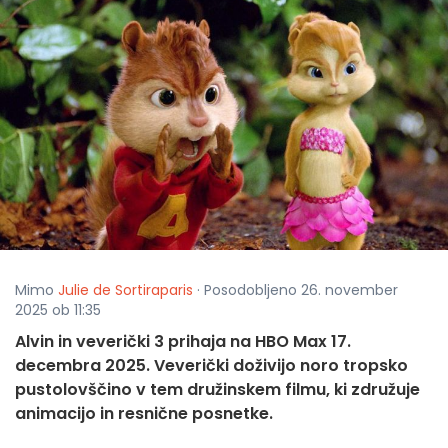
Mimo
Julie de Sortiraparis
· Posodobljeno 26. november
2025 ob 11:35
Alvin in veverički 3 prihaja na HBO Max 17.
decembra 2025. Veverički doživijo noro tropsko
pustolovščino v tem družinskem filmu, ki združuje
animacijo in resnične posnetke.