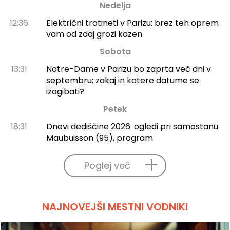
Nedelja
12:36
Električni trotineti v Parizu: brez teh oprem
vam od zdaj grozi kazen
Sobota
13:31
Notre-Dame v Parizu bo zaprta več dni v
septembru: zakaj in katere datume se
izogibati?
Petek
18:31
Dnevi dediščine 2026: ogledi pri samostanu
Maubuisson (95), program
Poglej več
NAJNOVEJŠI MESTNI VODNIKI