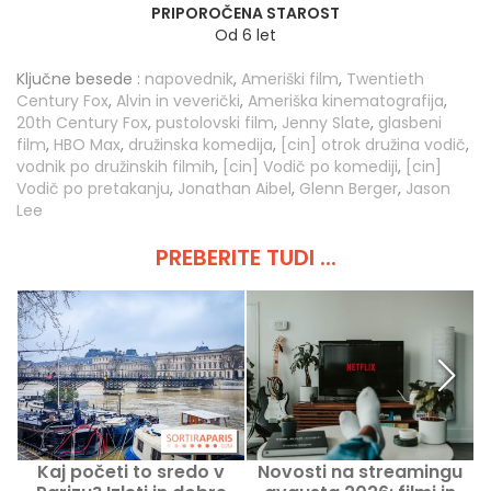
PRIPOROČENA STAROST
Od 6 let
Ključne besede :
napovednik
,
Ameriški film
,
Twentieth
Century Fox
,
Alvin in veverički
,
Ameriška kinematografija
,
20th Century Fox
,
pustolovski film
,
Jenny Slate
,
glasbeni
film
,
HBO Max
,
družinska komedija
,
[cin] otrok družina vodič
,
vodnik po družinskih filmih
,
[cin] Vodič po komediji
,
[cin]
Vodič po pretakanju
,
Jonathan Aibel
,
Glenn Berger
,
Jason
Lee
PREBERITE TUDI ...
Kaj početi to sredo v
Novosti na streamingu
T