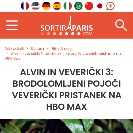
Dobrodošli
Kultura
Filmi & serije
Alvin in veverički 3: brodolomljeni pojoči veverički pristanek na
HBO Max
ALVIN IN VEVERIČKI 3:
BRODOLOMLJENI POJOČI
VEVERIČKI PRISTANEK NA
HBO MAX