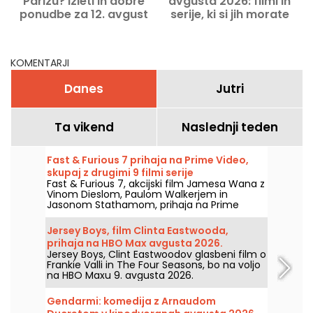
Parizu? Izleti in dobre
avgusta 2026: filmi in
ponudbe za 12. avgust
serije, ki si jih morate
2026
ogledati na Netflixu,
Disney+ in Prime Video
KOMENTARJI
Danes
Jutri
Ta vikend
Naslednji teden
Fast & Furious 7 prihaja na Prime Video,
skupaj z drugimi 9 filmi serije
Fast & Furious 7, akcijski film Jamesa Wana z
Vinom Dieslom, Paulom Walkerjem in
Jasonom Stathamom, prihaja na Prime
Video 1. avgusta 2026, skupaj z več deli sage.
Jersey Boys, film Clinta Eastwooda,
prihaja na HBO Max avgusta 2026.
Jersey Boys, Clint Eastwoodov glasbeni film o
Frankie Valli in The Four Seasons, bo na voljo
na HBO Maxu 9. avgusta 2026.
Gendarmi: komedija z Arnaudom