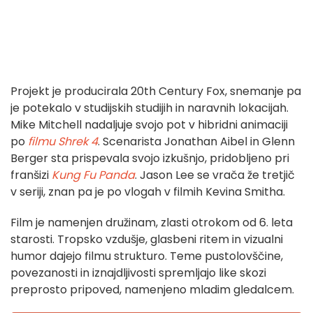
Projekt je producirala 20th Century Fox, snemanje pa
je potekalo v studijskih studijih in naravnih lokacijah.
Mike Mitchell nadaljuje svojo pot v hibridni animaciji
po
filmu Shrek 4
. Scenarista Jonathan Aibel in Glenn
Berger sta prispevala svojo izkušnjo, pridobljeno pri
franšizi
Kung Fu Panda
. Jason Lee se vrača že tretjič
v seriji, znan pa je po vlogah v filmih Kevina Smitha.
Film je namenjen družinam, zlasti otrokom od 6. leta
starosti. Tropsko vzdušje, glasbeni ritem in vizualni
humor dajejo filmu strukturo. Teme pustolovščine,
povezanosti in iznajdljivosti spremljajo like skozi
preprosto pripoved, namenjeno mladim gledalcem.