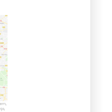
zem
,
nja
,