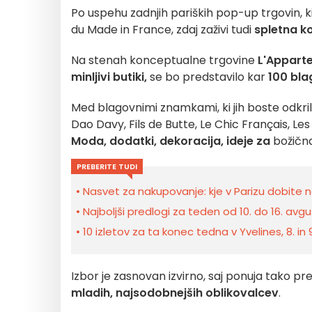
Po uspehu zadnjih pariških pop-up trgovin, ki
du Made in France, zdaj zaživi tudi
spletna k
Na stenah konceptualne trgovine
L'Appart
minljivi butiki,
se bo predstavilo kar
100 bl
Med blagovnimi znamkami, ki jih boste odkrili,
Dao Davy, Fils de Butte, Le Chic Français, Les
Moda, dodatki, dekoracija, ideje za
božičn
PREBERITE TUDI
Nasvet za nakupovanje: kje v Parizu dobite 
Najboljši predlogi za teden od 10. do 16. avgu
10 izletov za ta konec tedna v Yvelines, 8. in
Izbor je zasnovan izvirno, saj ponuja tako p
mladih, najsodobnejših oblikovalcev
.