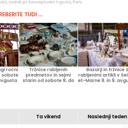
vini
,
vodnik po konceptualni trgovini
,
Pariz
REBERITE TUDI ...
ugi ročni
Tržnice rabljenih
Bazarji in tržnice 
d sobote
predmetov in sejmi
rabljenimi artikli v Se
 avgusta
starin od sobote 8. do
et-Marne 8. in 9. avg
vikenda
nedelje 9. avgusta 2026
2026 – 77
v Parizu in Île-de-France
– program vikenda
Ta vikend
Naslednji teden