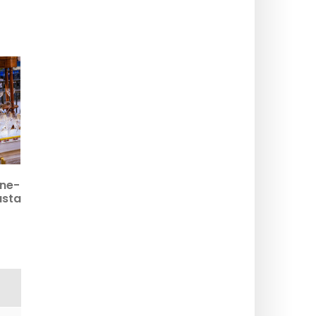
z
ine-
usta