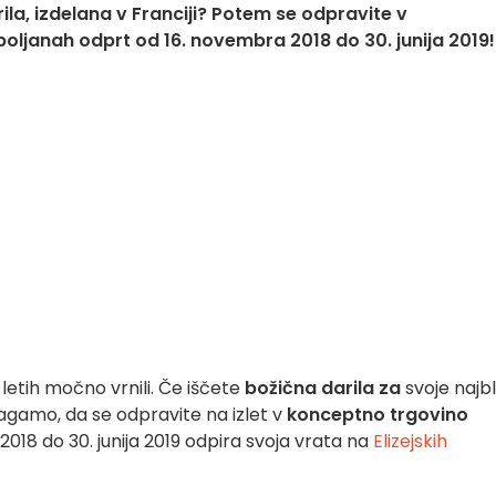
arila, izdelana v Franciji? Potem se odpravite v
 poljanah odprt od 16. novembra 2018 do 30. junija 2019!
 letih močno vrnili. Če iščete
božična darila za
svoje najbl
gamo, da se odpravite na izlet v
konceptno trgovino
 2018 do 30. junija 2019 odpira svoja vrata na
Elizejskih