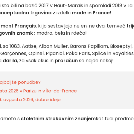
 sta bili na božič 2017 v Haut-Marais in spomladi 2018 v La
onceptualna trgovina z
izdelki
made in France
!
ement Français
, ki jo sestavljajo ne en, ne dva, temveč
tri
agovnih znamk
:
modra, bela in rdeča!
 so 1083, Aatise, Alban Muller, Barons Papillom, Bioseptyl,
 Garçonnes, Opinel, Piganiol, Poka Paris, Splice in Royalties
a
darila
, za vsak okus in
proračun
se najde nekaj!
najboljše ponudbe?
sta 2026 v Parizu in v Île-de-France
 9. avgusta 2026, dobre ideje
redmete s
stoletnim strokovnim znanjem
kot tudi predme