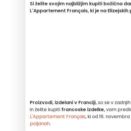
Si želite svojim najbližjim kupiti božična d
L'Appartement Français, ki je na Elizejskih
Proizvodi, izdelani v Franciji,
so se v zadnjih
in želite kupiti
francoske izdelke,
vam predla
L'Appartement Français
, ki od 16. novembra
poljanah
.