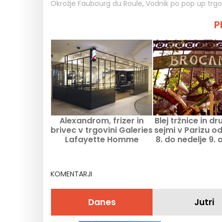
Okrožje Faubourg du Roule
,
Vodnik po pop up trgo
P
Alexandrom, frizer in
Blej tržnice in dr
brivec v trgovini Galeries
sejmi v Parizu o
Lafayette Homme
8. do nedelje 9.
2026 – program 
KOMENTARJI
Danes
Jutri