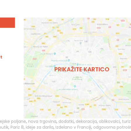
rt
PRIKAŽITE KARTICO
zejske poljane
,
nova trgovina
,
dodatki
,
dekoracija
,
oblikovalci
,
turi
utik
,
Pariz 8
,
ideje za darila
,
Izdelano v Franciji
,
odgovorna potroš