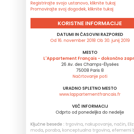
Registrirajte svojo ustanovo, kliknite tukaj
Promovirajte svoj dogodek, kliknite tukaj
KORISTNE INFORMACIJE
DATUMI IN ČASOVNI RAZPORED
Od 16. november 2018 Ob 30. junij 2019
MESTO
L'Appartement Français - dokončno zap
26 Av. des Champs-Élysées
75008
Paris 8
Načrtovanje poti
URADNO SPLETNO MESTO
www.lappartementfrancais.fr
VEČ INFORMACIJ
Odprto od ponedeljka do nedelje
Ključne besede :
trgovina
,
nakupovanje
,
način
,
Eli
moda
,
poraba
,
konceptualna trgovina
,
efemerni b