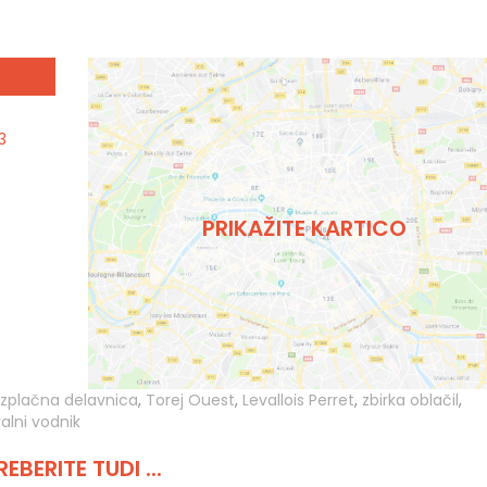
3
PRIKAŽITE KARTICO
zplačna delavnica
,
Torej Ouest
,
Levallois Perret
,
zbirka oblačil
,
lni vodnik
REBERITE TUDI ...