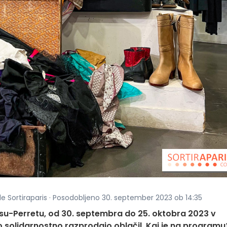
de Sortiraparis · Posodobljeno 30. september 2023 ob 14:35
isu-Perretu, od 30. septembra do 25. oktobra 2023 v
o solidarnostno razprodajo oblačil. Kaj je na programu