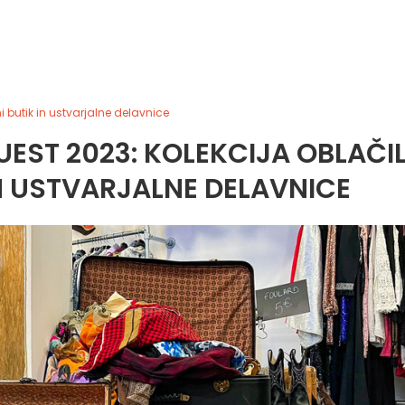
i butik in ustvarjalne delavnice
EST 2023: KOLEKCIJA OBLAČIL
N USTVARJALNE DELAVNICE