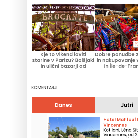
Kje to vikend loviti
Dobre ponudbe 
starine v Parizu? Bolšjaki
in nakupovanje 
in ulični bazarji od
in Île-de-Fra
sobote 8. do nedelje 9.
avgustu 2
avgusta 2026
KOMENTARJI
Danes
Jutri
Hotel Mahfouf L
Vincennes
Kot lani, Léna S
Vincennes, od 2.