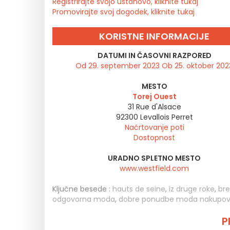
Registrirajte svojo ustanovo, kliknite tukaj
Promovirajte svoj dogodek, kliknite tukaj
KORISTNE INFORMACIJE
DATUMI IN ČASOVNI RAZPORED
Od 29. september 2023 Ob 25. oktober 202
MESTO
Torej Ouest
31 Rue d'Alsace
92300
Levallois Perret
Načrtovanje poti
Dostopnost
URADNO SPLETNO MESTO
www.westfield.com
Ključne besede :
hauts de seine
,
iz druge roke
,
bre
odgovorna moda
,
dobre ponudbe moda nakupova
P