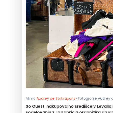
Mimo
Audrey de Sortiraparis
· Fotografije Audrey 
So Ouest, nakupovalno središče v Levallo
sodelovanju z La Fabric'a organizira drug