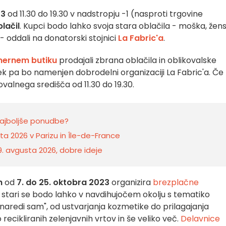
23
od 11.30 do 19.30 v nadstropju -1 (nasproti trgovine
blačil
. Kupci bodo lahko svoja stara oblačila - moška, žen
 - oddali na donatorski stojnici
La Fabric'a
.
ernem butiku
prodajali zbrana oblačila in oblikovalske
iček pa bo namenjen dobrodelni organizaciji La Fabric'a. Če
povalnega središča od 11.30 do 19.30.
najboljše ponudbe?
a 2026 v Parizu in Île-de-France
 9. avgusta 2026, dobre ideje
h
od
7. do 25. oktobra 2023
organizira
brezplačne
n stari se bodo lahko v navdihujočem okolju s tematiko
 "naredi sam", od ustvarjanja kozmetike do prilagajanja
recikliranih zelenjavnih vrtov in še veliko več.
Delavnice