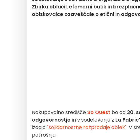
Zbirka oblačil, efemerni butik in brezplač
obiskovalce ozaveščale o etični in odgovo
Nakupovalno središče
So Ouest
bo od
30. 
odgovornostjo
in v sodelovanju z
La Fabric
izdajo
"solidarnostne razprodaje oblek"
. V s
potrošnja.