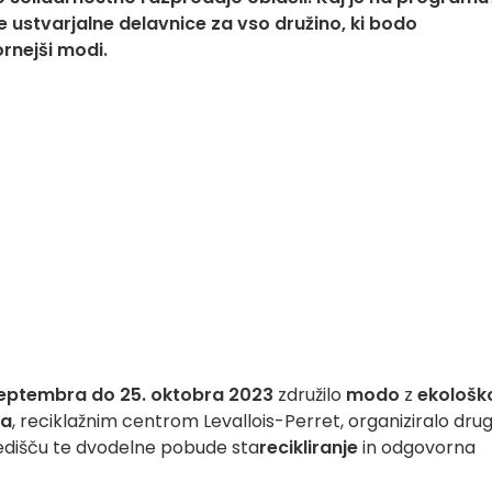
ne ustvarjalne delavnice za vso družino, ki bodo
rnejši modi.
septembra do 25. oktobra 2023
združilo
modo
z
ekološk
'a
, reciklažnim centrom Levallois-Perret, organiziralo dru
redišču te dvodelne pobude sta
recikliranje
in odgovorna