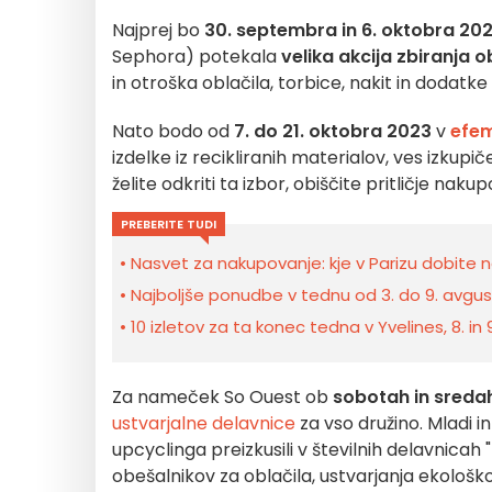
Najprej bo
30. septembra in 6. oktobra 20
Sephora) potekala
velika akcija zbiranja o
in otroška oblačila, torbice, nakit in dodatke
Nato bodo od
7. do 21. oktobra 2023
v
efem
izdelke iz recikliranih materialov, ves izkup
želite odkriti ta izbor, obiščite pritličje naku
PREBERITE TUDI
Nasvet za nakupovanje: kje v Parizu dobite 
Najboljše ponudbe v tednu od 3. do 9. avgust
10 izletov za ta konec tedna v Yvelines, 8. in
Za nameček So Ouest ob
sobotah in sreda
ustvarjalne delavnice
za vso družino. Mladi i
upcyclinga preizkusili v številnih delavnicah
obešalnikov za oblačila, ustvarjanja ekološko 