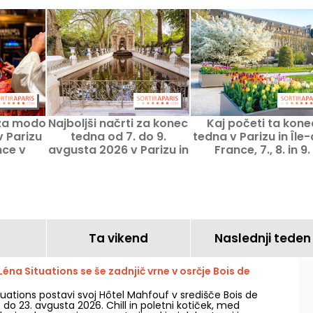
za modo
Najboljši načrti za konec
Kaj početi ta kone
v Parizu
tedna od 7. do 9.
tedna v Parizu in Île
nce v
avgusta 2026 v Parizu in
France, 7., 8. in 9.
026
Île-de-France
avgusta 2026
Ta vikend
Naslednji teden
éna Situations se še zadnjič vrne v osrčje Bois de
ituations postavi svoj Hôtel Mahfouf v središče Bois de
 do 23. avgusta 2026. Chill in poletni kotiček, med