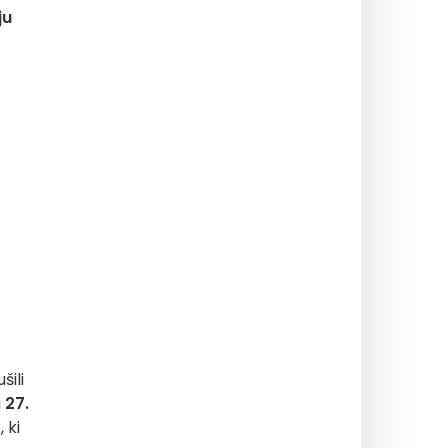
ju
šili
i
27.
 ki