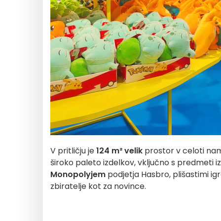
V pritličju je
124 m² velik
prostor v celoti na
široko paleto izdelkov, vključno s predmeti i
Monopolyjem
podjetja Hasbro, plišastimi ig
zbiratelje kot za novince.