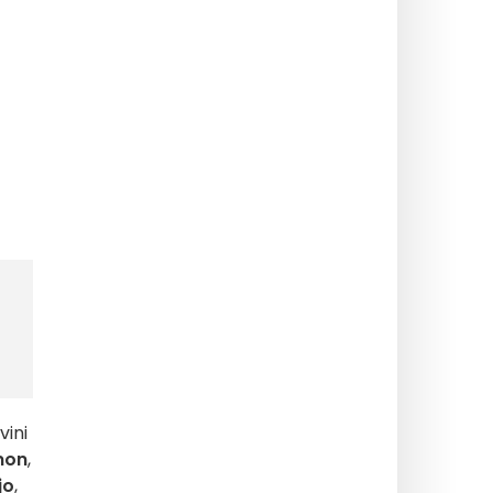
vini
mon
,
jo
,