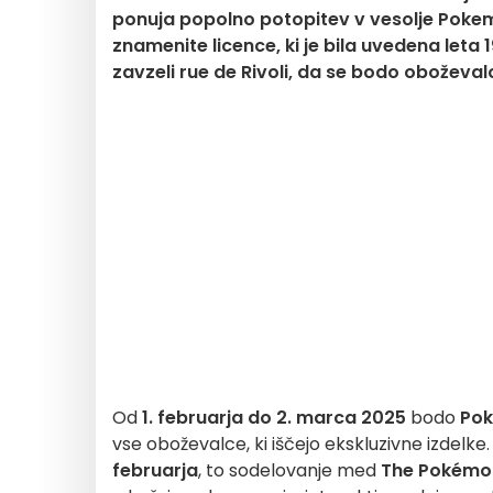
ponuja popolno potopitev v vesolje Pok
znamenite licence, ki je bila uvedena let
zavzeli rue de Rivoli, da se bodo oboževalc
Od
1. februarja do 2. marca 2025
bodo
Po
vse oboževalce, ki iščejo ekskluzivne izdelke
februarja
, to sodelovanje med
The Pokémo