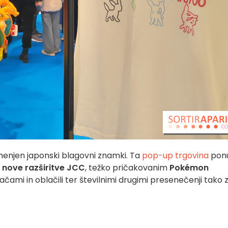
menjen japonski blagovni znamki.
Ta
pop-up trgovina
ponu
z
nove razširitve JCC
, težko pričakovanim
Pokémon
račami in oblačili ter številnimi drugimi presenečenji tako 