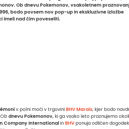
emonov. Ob dnevu Pokemonov, vsakoletnem praznovan
a 1996, bodo povsem nov pop-up in ekskluzivne izložbe
i imeli nad čim poveseliti.
kémoni
v polni moči v trgovini
BHV Marais
, kjer bodo navdu
. Ob
dnevu Pokemonov,
ki ga vsako leto praznujemo okol
n Company International
in
BHV
ponuja odličen dogodek,