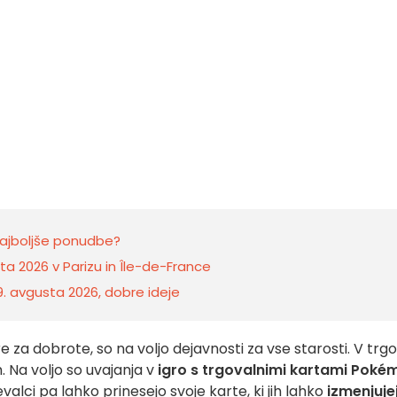
najboljše ponudbe?
a 2026 v Parizu in Île-de-France
 9. avgusta 2026, dobre ideje
 za dobrote, so na voljo dejavnosti za vse starosti. V trgo
. Na voljo so uvajanja v
igro s trgovalnimi kartami Poké
evalci pa lahko prinesejo svoje karte, ki jih lahko
izmenjuje