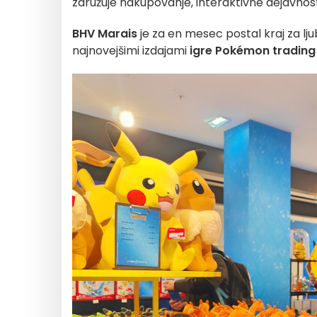
združuje nakupovanje, interaktivne dejavnosti
BHV Marais
je za en mesec postal kraj za lj
najnovejšimi izdajami
igre Pokémon tradin