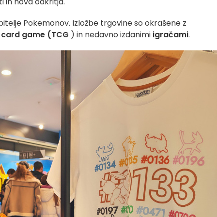
 in nova odkritja.
ubitelje Pokemonov. Izložbe trgovine so okrašene z
g card game (TCG
) in nedavno izdanimi
igračami
.