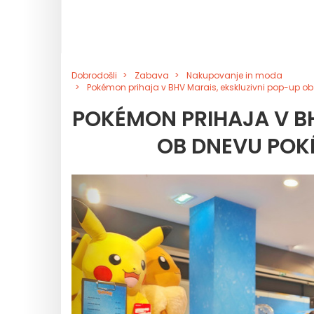
Dobrodošli
Zabava
Nakupovanje in moda
Pokémon prihaja v BHV Marais, ekskluzivni pop-up o
POKÉMON PRIHAJA V BH
OB DNEVU POK