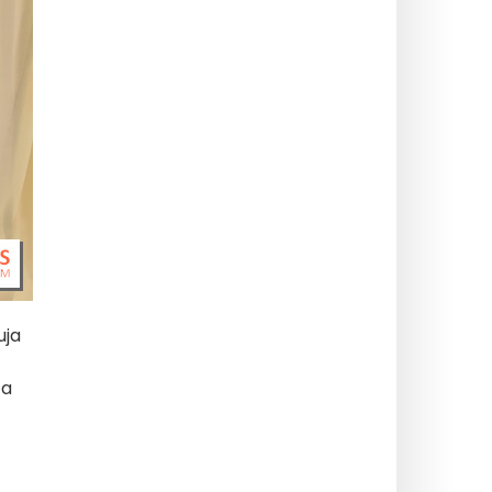
ja
za