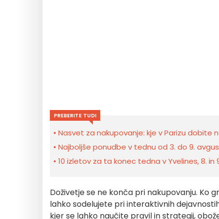
PREBERITE TUDI
Nasvet za nakupovanje: kje v Parizu dobite 
Najboljše ponudbe v tednu od 3. do 9. avgust
10 izletov za ta konec tedna v Yvelines, 8. in
Doživetje se ne konča pri nakupovanju. Ko gre
lahko sodelujete pri interaktivnih dejavnostih
kjer se lahko naučite pravil in strategij, obož