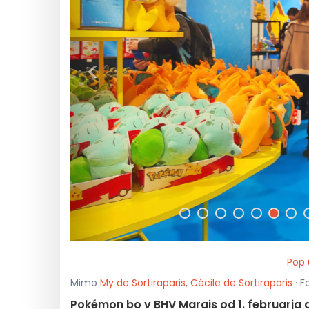
<
Pop 
Mimo
My de Sortiraparis
,
Cécile de Sortiraparis
· F
Pokémon bo v BHV Marais od 1. februarja 