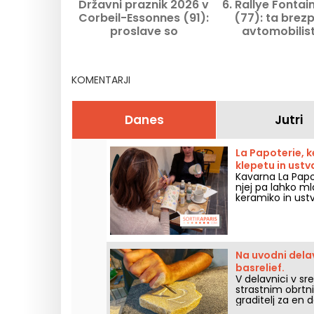
Državni praznik 2026 v
6. Rallye Fontai
Corbeil-Essonnes (91):
(77): ta brezp
proslave so
avtomobilist
odpovedane in
dogodek postavlj
prestavljene.
ospredje
KOMENTARJI
Danes
Jutri
La Papoterie, k
klepetu in ustv
Kavarna La Papot
njej pa lahko mla
keramiko in ustv
predmetih ...
Na uvodni delav
basrelief.
V delavnici v sr
strastnim obrtn
graditelj za en 