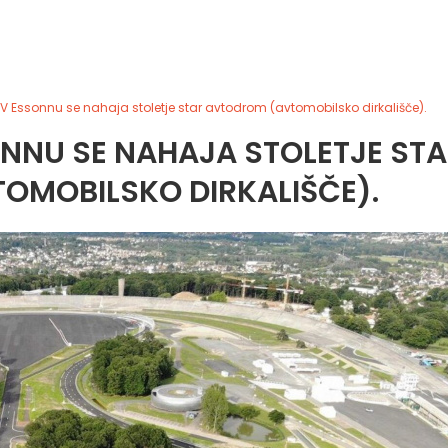
i? V Essonnu se nahaja stoletje star avtodrom (avtomobilsko dirkališče).
SONNU SE NAHAJA STOLETJE ST
OMOBILSKO DIRKALIŠČE).