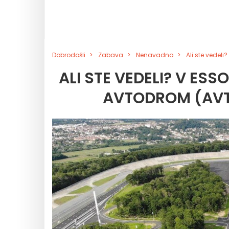
Dobrodošli
Zabava
Nenavadno
Ali ste vedel
ALI STE VEDELI? V ES
AVTODROM (AVT