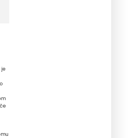
 je
lo
rom
šče
romu