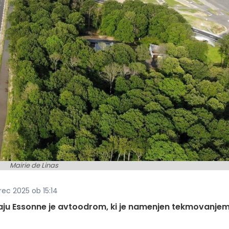
Mairie de Linas
ec 2025 ob 15:14
maju Essonne je avtoodrom, ki je namenjen tekmovanjem