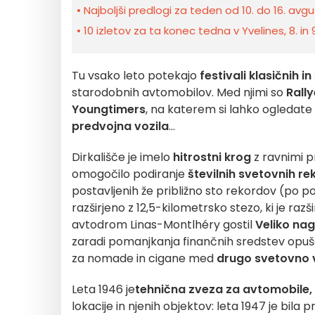
Najboljši predlogi za teden od 10. do 16. avgu
10 izletov za ta konec tedna v Yvelines, 8. in
Tu vsako leto potekajo
festivali klasičnih 
starodobnih avtomobilov. Med njimi so
Rally
Youngtimers
, na katerem si lahko ogledate 
predvojna vozila
...
Dirkališče je imelo
hitrostni krog
z ravnimi p
omogočilo podiranje
številnih svetovnih r
postavljenih že približno sto rekordov (po p
razširjeno z 12,5-kilometrsko stezo, ki je razši
avtodrom Linas-Montlhéry gostil
Veliko na
zaradi pomanjkanja finančnih sredstev opušč
za nomade in cigane med
drugo svetovno 
Leta 1946 je
tehnična zveza za avtomobile, 
lokacije in njenih objektov: leta 1947 je bi