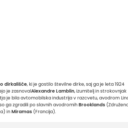
 dirkališče
, ki je gostilo številne dirke, saj ga je leta 1924
ejo je zasnoval
Alexandre Lamblin
, izumitelj in strokovnjak
tja je bila avtomobilska industrija v razcvetu, avodrom Lin
 so ga zgradili po slavnih avodromih
Brooklands
(Združen
ja) in
Miramas
(Francija).