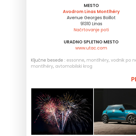
MESTO
Avodrom Linas Montlhéry
Avenue Georges Boillot
91310
Linas
Načrtovanje poti
URADNO SPLETNO MESTO
www.utac.com
Ključne besede :
essonne
,
montlhéry
,
vodnik po n
montlhéry
,
avtomobilski krog
P