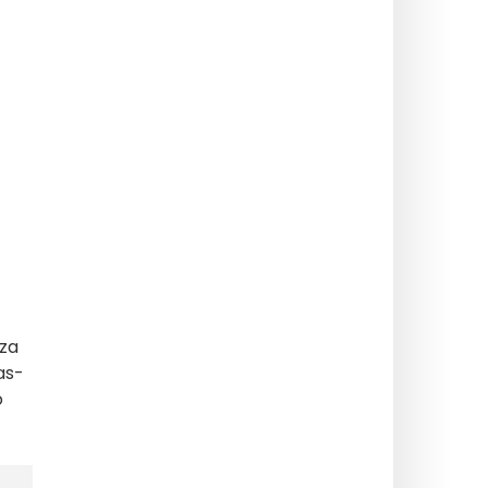
 za
as-
o