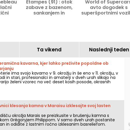
nebleau
Etampes (91) : otok
World of Supercar
lačni
zabave z bazenom,
avto dogodek s
ični
sankanjem in
superšportnimi vozili
a Mini v
adrenalinskim parkom v
izjemnimi avtomobil
.
drevesih
okrožju 91, septemb
2026
Ta vikend
Naslednji teden
eramična kavarna, kjer lahko preživite popoldne ob
arjanju
erie ima svojo kavarno v 9. okrožju in še eno v 11. okrožju, v
di in stari, profesionalci in amaterji v dveh urah slikajo na
arijo želeni vzorec na več deset kosih posode, okrasnih
nici klesanja kamna v Maraisu izklesajte svoj lasten
edišču okrožja Marais se preizkusite v brušenju kamna s
ikom Grégoryjem Philippom. V samo dveh urah postanite
dan in odidite z lastnim ročno izklesanim basreliefom.