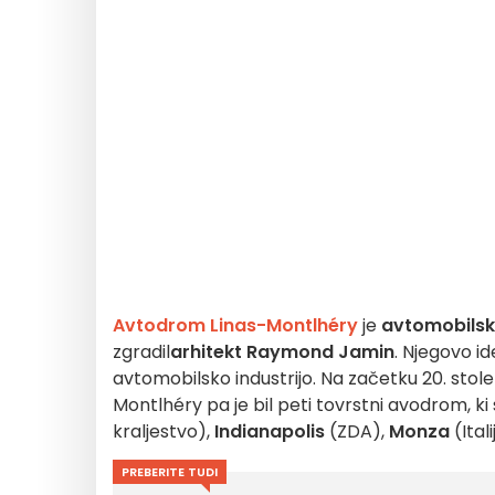
Avtodrom Linas-Montlhéry
je
avtomobilsko
zgradil
arhitekt Raymond Jamin
. Njegovo id
avtomobilsko industrijo. Na začetku 20. stole
Montlhéry pa je bil peti tovrstni avodrom, ki
kraljestvo),
Indianapolis
(ZDA),
Monza
(Itali
PREBERITE TUDI