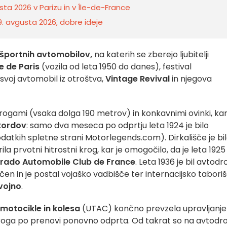
sta 2026 v Parizu in v Île-de-France
 9. avgusta 2026, dobre ideje
in športnih avtomobilov,
na katerih se zberejo ljubitelji
e de Paris
(vozila od leta 1950 do danes), festival
svoj avtomobil iz otroštva,
Vintage Revival
in njegova
rogami (vsaka dolga 190 metrov) in konkavnimi ovinki, kar
ekordov
: samo dva meseca po odprtju leta 1924 je bilo
odatkih spletne strani Motorlegends.com). Dirkališče je bi
rila prvotni hitrostni krog, kar je omogočilo, da je leta 1925
grado Automobile Club de France
. Leta 1936 je bil avtod
en in je postal vojaško vadbišče ter internacijsko tabori
vojno
.
motocikle in kolesa
(UTAC) končno prevzela upravljanje
la proga po prenovi ponovno odprta. Od takrat so na avtod