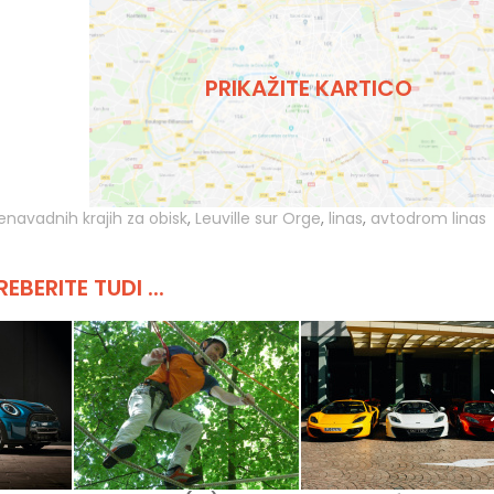
PRIKAŽITE KARTICO
enavadnih krajih za obisk
,
Leuville sur Orge
,
linas
,
avtodrom linas
REBERITE TUDI ...