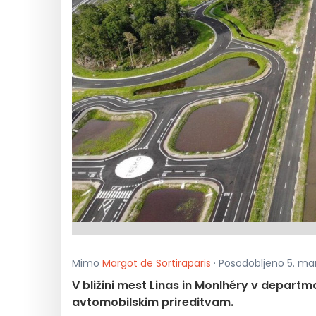
Mimo
Margot de Sortiraparis
· Posodobljeno 5. mar
V bližini mest Linas in Monlhéry v depart
avtomobilskim prireditvam.