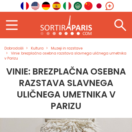
Dobrodošli
Kultura
Muzeji in razstave
Vinie: brezplačna osebna razstava slavnega uličnega umetnika
v Parizu
VINIE: BREZPLAČNA OSEBNA
RAZSTAVA SLAVNEGA
ULIČNEGA UMETNIKA V
PARIZU