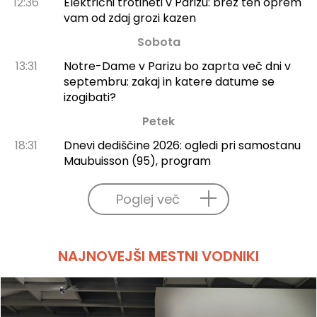
12:36
Električni trotineti v Parizu: brez teh oprem
vam od zdaj grozi kazen
Sobota
13:31
Notre-Dame v Parizu bo zaprta več dni v
septembru: zakaj in katere datume se
izogibati?
Petek
18:31
Dnevi dediščine 2026: ogledi pri samostanu
Maubuisson (95), program
Poglej več
NAJNOVEJŠI MESTNI VODNIKI