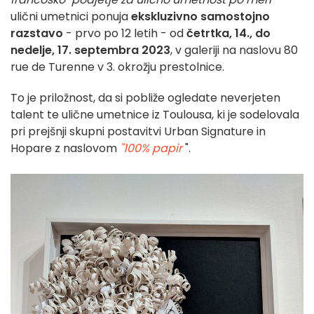
ulični umetnici ponuja
ekskluzivno samostojno
razstavo
- prvo po 12 letih - od
četrtka, 14., do
nedelje, 17. septembra 2023
, v galeriji na naslovu 80
rue de Turenne v 3. okrožju prestolnice.
To je priložnost, da si pobliže ogledate neverjeten
talent te ulične umetnice iz Toulousa, ki je sodelovala
pri prejšnji skupni postavitvi Urban Signature in
Hopare z naslovom
"100% papir
".