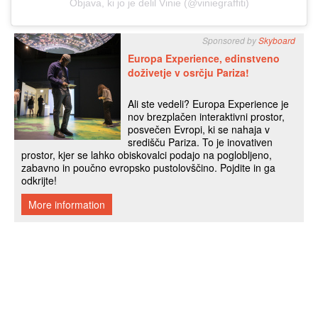
Objava, ki jo je delil Vinie (@viniegraffiti)