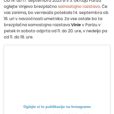
Od 14. do 17. septembra 2023 si v 3. okrožju Pariza
oglejte Vinjevo brezplačno
samostojno razstavo
. Če
vas zanima, bo vernisaža potekala 14. septembra ob
18. uri v navzočnosti umetnika. Za vse ostale bo ta
brezplačna samostojna razstava
Vinie
v Parizu v
petek in soboto odprta od 11. do 20. ure, v nedeljo pa
od 11. do 18. ure.
Oglejte si to publikacijo na Instagramu