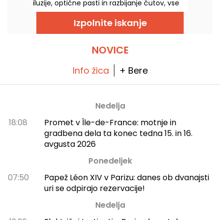
iluzije, optične pasti in razbijanje čutov, vse
to pa vas čaka v Parizu. Užitek je v tem, da
vas bodo namerno zavestno zavedli, hkrati
Izpolnite iskanje
pa boste lahko ujeli krajše sanjske posnetke.
Pet novih interaktivnih doživetij je dodanih v
že tako razgibano potovanje, zdaj je pravi
čas, da preizkusite svoje čute! In kot sladico
NOVICE
vas čaka popolnoma nov kavni kotiček, ki je
tako slasten, da ga ne smete zamuditi: Hans
& Gretel vas bo s svojimi okusi povabil v
Info žica
+ Bere
sladko past.
Nedelja
18:08
Promet v Île-de-France: motnje in
gradbena dela ta konec tedna 15. in 16.
avgusta 2026
Ponedeljek
07:50
Papež Léon XIV v Parizu: danes ob dvanajsti
uri se odpirajo rezervacije!
Nedelja