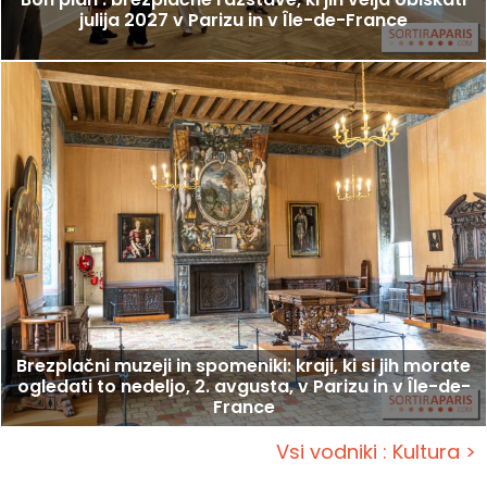
julija 2027 v Parizu in v Île-de-France
Brezplačni muzeji in spomeniki: kraji, ki si jih morate
ogledati to nedeljo, 2. avgusta, v Parizu in v Île-de-
France
Vsi vodniki : Kultura >