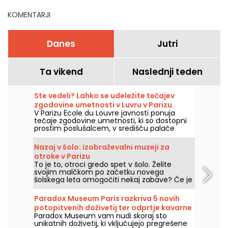
KOMENTARJI
Danes
Jutri
Ta vikend
Naslednji teden
Ste vedeli? Lahko se udeležite tečajev
zgodovine umetnosti v Luvru v Parizu.
V Parizu École du Louvre javnosti ponuja
tečaje zgodovine umetnosti, ki so dostopni
prostim poslušalcem, v središču palače
Louvre, vsako leto od septembra do junija.
Muzej občasno organizira tudi brezplačna
Nazaj v šolo: izobraževalni muzeji za
predavanja. Zato boste popolnoma
otroke v Parizu
seznanjeni z zgodovino umetnosti!
To je to, otroci gredo spet v šolo. Želite
svojim malčkom po začetku novega
šolskega leta omogočiti nekaj zabave? Če je
tako, vam ponujamo naš izbor izobraževalnih
muzejev v Parizu, v katerih se boste tudi z
Paradox Museum Paris razkriva 5 novih
otroki lahko zabavali ob učenju številnih
potopitvenih doživetij ter odprtje kavarne
stvari!
Paradox Museum vam nudi skoraj sto
Hans & Gretel
unikatnih doživetij, ki vključujejo pregrešene