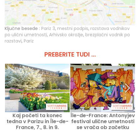
Ključne besede :
Pariz 3
,
mestni podpis
,
razstava vodnikov
po ulični umetnosti
,
Arhivsko okrožje
,
brezplačni vodnik po
razstavi
,
Pariz
PREBERITE TUDI ...
Kaj početi ta konec
Île-de-France: Antonyjev
tedna v Parizu in Île-de-
festival ulične umetnosti
France, 7., 8. in 9.
se vrača ob začetku
r
avgusta 2026
šolskega leta 2026