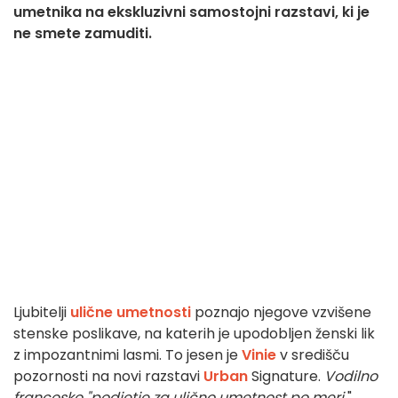
umetnika na ekskluzivni samostojni razstavi, ki je
ne smete zamuditi.
Ljubitelji
ulične umetnosti
poznajo njegove vzvišene
stenske poslikave, na katerih je upodobljen ženski lik
z impozantnimi lasmi. To jesen je
Vinie
v središču
pozornosti na novi razstavi
Urban
Signature.
Vodilno
francosko "podjetje za ulično umetnost po meri
"