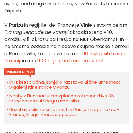
svetu, med drugim v Londonu, New Yorku, Lizboni in na
Filipinih.
V Parizu in regiji Ile-de-France je
Vinie
s svojim delom
"La Baguenaude de Valmy"
okrasila steno v 10.
okrožju, v 11. okrožju pa fresko na Mur Oberkampf. In
ne smemo pozabiti na njegovo skupno fresko z otroki
iz Romainvilla, ki se je uvrstila med
10 najlepših fresk v
Franciji
in med
100 najlepših fresk na svetu
!
PREBERITE TUDI
INTI: brezplačna, sanjska razstava ulične umetnosti
v galeriji Itinerrance v Parizu
Nasty v Fluctuartu: brezplačna retrospektiva 35-
letne kariere uličnega umetnika
Razstave ulične umetnosti v Parizu in regiji Ile-de-
France, ki si jih morate ogledati