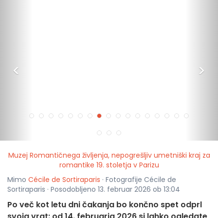
<
>
Muzej Romantičnega življenja, nepogrešljiv umetniški kraj za
romantike 19. stoletja v Parizu
Mimo
Cécile de Sortiraparis
· Fotografije Cécile de
Sortiraparis · Posodobljeno 13. februar 2026 ob 13:04
Po več kot letu dni čakanja bo končno spet odprl
svoja vrat: od 14. februarja 2026 si lahko ogledate