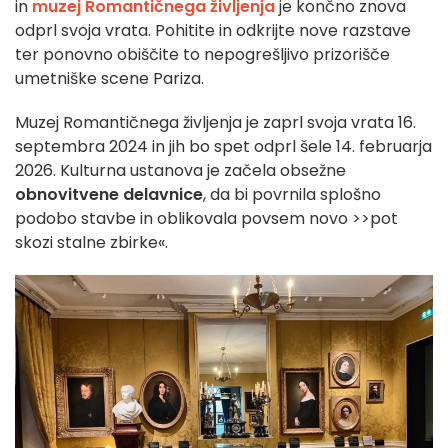
in
muzej Romantičnega življenja
je končno znova
odprl svoja vrata. Pohitite in odkrijte nove razstave
ter ponovno obiščite to nepogrešljivo prizorišče
umetniške scene Pariza.
Muzej Romantičnega življenja je zaprl svoja vrata 16.
septembra 2024 in jih bo spet odprl šele 14. februarja
2026. Kulturna ustanova je začela obsežne
obnovitvene delavnice
, da bi povrnila splošno
podobo stavbe in oblikovala povsem novo >>pot
skozi stalne zbirke«.