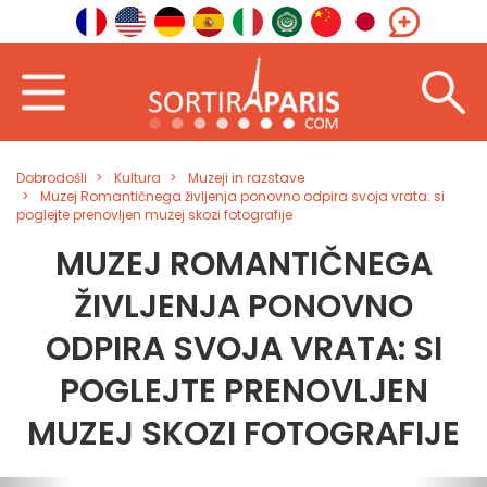
Dobrodošli
Kultura
Muzeji in razstave
Muzej Romantičnega življenja ponovno odpira svoja vrata: si
poglejte prenovljen muzej skozi fotografije
MUZEJ ROMANTIČNEGA
ŽIVLJENJA PONOVNO
ODPIRA SVOJA VRATA: SI
POGLEJTE PRENOVLJEN
MUZEJ SKOZI FOTOGRAFIJE