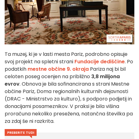
Ta muzej, ki je v lasti mesta Pariz, podrobno opisuje
svoj projekt na spletni strani
Fundacije dediščine
. Po
podatkih
mestne občine 9. okraja
Pariza naj bi bil
celoten poseg ocenjen na približno
3,8 milijona
evrov
. Obnova je bila sofinancirana s strani Mestne
občine Pariz, Doma regionalnih kulturnih dejavnosti
(DRAC - Ministrstvo za kulturo), s podporo podjetij in
donacijami posameznikov. V praksi je bila višina
proračuna nekoliko presežena, natančna številka pa
za zdaj še ni razkrita.
PREBERITE TUDI