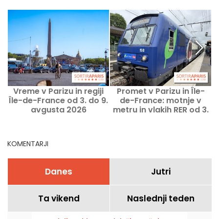
Vreme v Parizu in regiji
Promet v Parizu in Île-
Î
Île-de-France od 3. do 9.
de-France: motnje v
f
avgusta 2026
metru in vlakih RER od 3.
do 9. avgusta 2026
KOMENTARJI
Danes
Jutri
Ta vikend
Naslednji teden