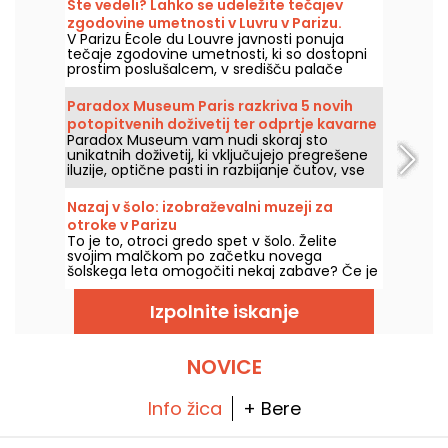
Ste vedeli? Lahko se udeležite tečajev
zgodovine umetnosti v Luvru v Parizu.
V Parizu École du Louvre javnosti ponuja
tečaje zgodovine umetnosti, ki so dostopni
prostim poslušalcem, v središču palače
Louvre, vsako leto od septembra do junija.
Muzej občasno organizira tudi brezplačna
Paradox Museum Paris razkriva 5 novih
predavanja. Zato boste popolnoma
potopitvenih doživetij ter odprtje kavarne
seznanjeni z zgodovino umetnosti!
Paradox Museum vam nudi skoraj sto
Hans & Gretel
unikatnih doživetij, ki vključujejo pregrešene
iluzije, optične pasti in razbijanje čutov, vse
to pa vas čaka v Parizu. Užitek je v tem, da
vas bodo namerno zavestno zavedli, hkrati
Nazaj v šolo: izobraževalni muzeji za
pa boste lahko ujeli krajše sanjske posnetke.
otroke v Parizu
Pet novih interaktivnih doživetij je dodanih v
To je to, otroci gredo spet v šolo. Želite
že tako razgibano potovanje, zdaj je pravi
svojim malčkom po začetku novega
čas, da preizkusite svoje čute! In kot sladico
šolskega leta omogočiti nekaj zabave? Če je
vas čaka popolnoma nov kavni kotiček, ki je
tako, vam ponujamo naš izbor izobraževalnih
tako slasten, da ga ne smete zamuditi: Hans
muzejev v Parizu, v katerih se boste tudi z
& Gretel vas bo s svojimi okusi povabil v
Izpolnite iskanje
otroki lahko zabavali ob učenju številnih
sladko past.
stvari!
NOVICE
Info žica
+ Bere