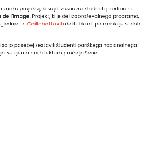
o
zanko projekcij, ki so jih zasnovali študenti predmeta
e de l'image.
Projekt, ki je del izobraževalnega programa, 
zgleduje po
Caillebottovih
delih, hkrati pa raziskuje sodo
 ki so jo posebej sestavili študenti pariškega nacionalnega
a, se ujema z arhitekturo pročelja Sene.