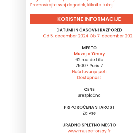
Promovirajte svoj dogodek, kliknite tukaj
KORISTNE INFORMACIJE
DATUMI IN ČASOVNI RAZPORED
Od 5. december 2024 Ob 7. december 20
MESTO
Muzej d'Orsay
62 rue de Lille
75007
Paris 7
Načrtovanje poti
Dostopnost
CENE
Brezplačno
PRIPOROČENA STAROST
Za vse
URADNO SPLETNO MESTO
www.musee-orsay.fr