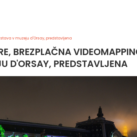
stava v muzeju d'Orsay, predstavljena
ÈRE, BREZPLAČNA VIDEOMAPPI
U D'ORSAY, PREDSTAVLJENA