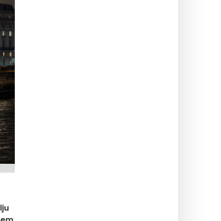
lju
vsem