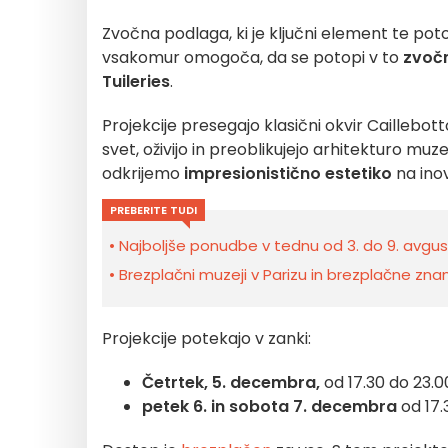
Zvočna podlaga, ki je ključni element te pot
vsakomur omogoča, da se potopi v to
zvočn
Tuileries
.
Projekcije presegajo klasični okvir Caillebott
svet, oživijo in preoblikujejo arhitekturo muz
odkrijemo
impresionistično estetiko
na inov
PREBERITE TUDI
Najboljše ponudbe v tednu od 3. do 9. avgust
Brezplačni muzeji v Parizu in brezplačne znam
Projekcije potekajo v zanki:
Četrtek, 5. decembra,
od 17.30 do 23.0
petek 6. in sobota 7. decembra
od 17.