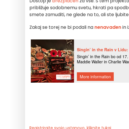
Dostop je
brezplačen
za vse. S tem projekto
približuje sodobnemu svetu, hkrati pa spodbuj
smete zamuditi, ne glede na to, ali ste ljubite
Zakaj se torej ne bi podali na
nenavaden
in 
Registrirajte svojo ustanovo, kliknite tukaj