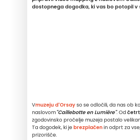
dostopnega dogodka, ki vas bo potopil v 
V
muzeju d'Orsay
so se odločili, da nas ob 
naslovom
"Caillebotte en Lumière"
. Od
četr
zgodovinsko pročelje muzeja postalo velikan
Ta dogodek, ki je
brezplačen
in odprt za vs
prizorišče.