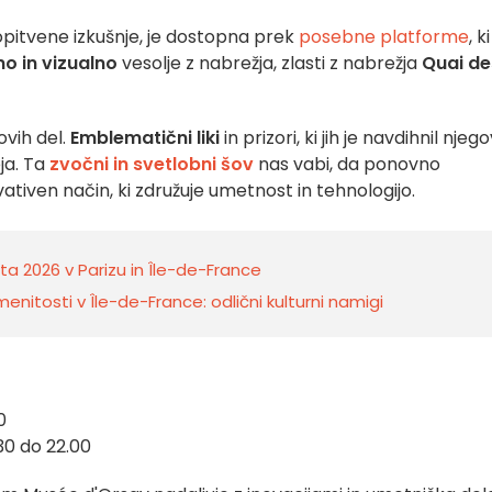
opitvene izkušnje, je dostopna prek
posebne platforme
, ki
o in vizualno
vesolje z nabrežja, zlasti z nabrežja
Quai de
ovih del.
Emblematični liki
in prizori, ki jih je navdihnil njeg
eja. Ta
zvočni in svetlobni šov
nas vabi, da ponovno
ativen način, ki združuje umetnost in tehnologijo.
a 2026 v Parizu in Île-de-France
enitosti v Île-de-France: odlični kulturni namigi
0
30 do 22.00