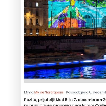
Mimo
My de Sortiraparis
· Posodobljeno 6. decem
Pazite, prijatelji! Med 5. in 7. decembr
pripravil video mapping z naslovom Caill