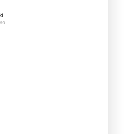
ki
bne