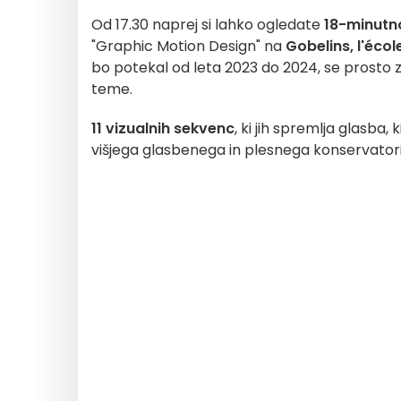
Od 17.30 naprej si lahko ogledate
18-minutn
"Graphic Motion Design" na
Gobelins, l'écol
bo potekal od leta 2023 do 2024, se prosto 
teme.
11 vizualnih sekvenc
, ki jih spremlja glasba,
višjega glasbenega in plesnega konservatorij