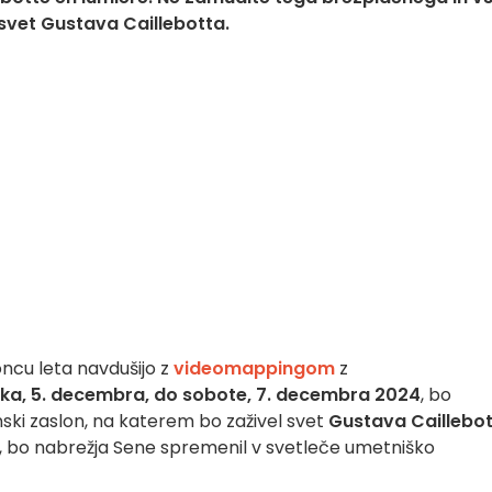
svet Gustava Caillebotta.
koncu leta navdušijo z
videomappingom
z
tka, 5. decembra, do sobote, 7. decembra 2024
, bo
ski zaslon, na katerem bo zaživel svet
Gustava Caillebo
e, bo nabrežja Sene spremenil v svetleče umetniško