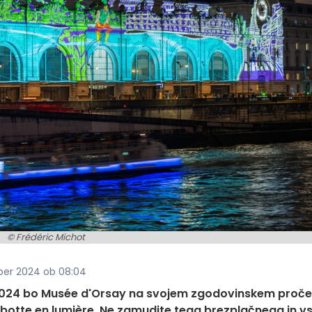
© Frédéric Michot
ber 2024 ob 08:04
om 2024 bo Musée d'Orsay na svojem zgodovinskem proče
ebotte en lumière. Ne zamudite tega brezplačnega in 