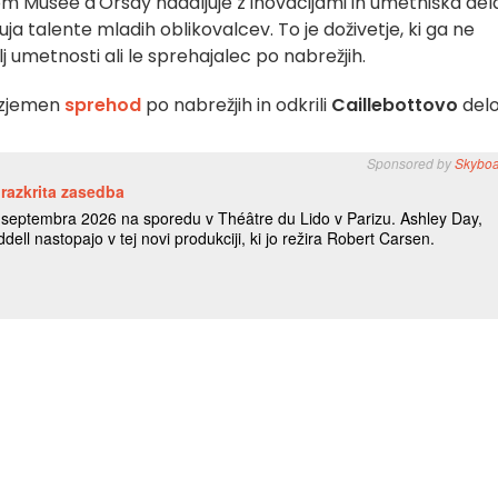
m Musée d'Orsay nadaljuje z inovacijami in umetniška del
a talente mladih oblikovalcev. To je doživetje, ki ga ne
lj umetnosti ali le sprehajalec po nabrežjih.
izjemen
sprehod
po nabrežjih in odkrili
Caillebottovo
del