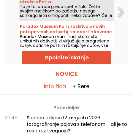
otroke v Parizu
seznanjeni z zgodovino umetnosti!
To je to, otroci gredo spet v šolo. Želite
svojim malčkom po začetku novega
šolskega leta omogočiti nekaj zabave? Če je
tako, vam ponujamo naš izbor izobraževalnih
muzejev v Parizu, v katerih se boste tudi z
Paradox Museum Paris razkriva 5 novih
otroki lahko zabavali ob učenju številnih
potopitvenih doživetij ter odprtje kavarne
stvari!
Paradox Museum vam nudi skoraj sto
Hans & Gretel
unikatnih doživetij, ki vključujejo pregrešene
iluzije, optične pasti in razbijanje čutov, vse
to pa vas čaka v Parizu. Užitek je v tem, da
vas bodo namerno zavestno zavedli, hkrati
Izpolnite iskanje
pa boste lahko ujeli krajše sanjske posnetke.
Pet novih interaktivnih doživetij je dodanih v
že tako razgibano potovanje, zdaj je pravi
čas, da preizkusite svoje čute! In kot sladico
NOVICE
vas čaka popolnoma nov kavni kotiček, ki je
tako slasten, da ga ne smete zamuditi: Hans
& Gretel vas bo s svojimi okusi povabil v
Info žica
+ Bere
sladko past.
Ponedeljek
20:46
Sončna eklipsa 12. avgusta 2026:
fotografiranje pojava s telefonom – ali je to
res brez tveganja?