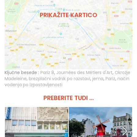
PRIKAŽITE KARTICO
Ključne besede :
Pariz 8
,
Journées des Métiers d'Art
,
Okrožje
Madeleine
,
brezplačni vodnik po razstavi
,
jema
,
Pariz
,
način
vodenja po izpostavljenosti
PREBERITE TUDI ...