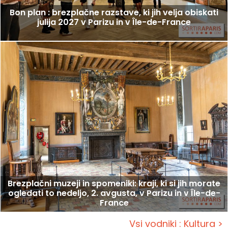
Bon plan : brezplačne razstave, ki jih velja obiskati
julija 2027 v Parizu in v Île-de-France
Brezplačni muzeji in spomeniki: kraji, ki si jih morate
ogledati to nedeljo, 2. avgusta, v Parizu in v Île-de-
France
Vsi vodniki : Kultura >