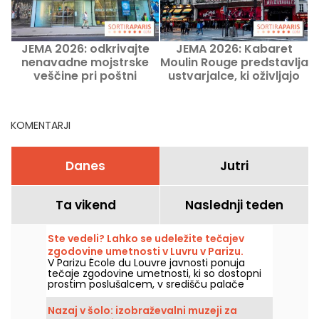
JEMA 2026: odkrivajte
JEMA 2026: Kabaret
nenavadne mojstrske
Moulin Rouge predstavlja
veščine pri poštni
ustvarjalce, ki oživljajo
dediščini v Muzeju pošte
spektakle
KOMENTARJI
Danes
Jutri
Ta vikend
Naslednji teden
Ste vedeli? Lahko se udeležite tečajev
zgodovine umetnosti v Luvru v Parizu.
V Parizu École du Louvre javnosti ponuja
tečaje zgodovine umetnosti, ki so dostopni
prostim poslušalcem, v središču palače
Louvre, vsako leto od septembra do junija.
Muzej občasno organizira tudi brezplačna
Nazaj v šolo: izobraževalni muzeji za
predavanja. Zato boste popolnoma