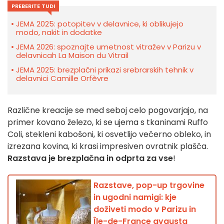
PREBERITE TUDI
JEMA 2025: potopitev v delavnice, ki oblikujejo
modo, nakit in dodatke
JEMA 2026: spoznajte umetnost vitražev v Parizu v
delavnicah La Maison du Vitrail
JEMA 2025: brezplačni prikazi srebrarskih tehnik v
delavnici Camille Orfèvre
Različne kreacije se med seboj celo pogovarjajo, na
primer kovano železo, ki se ujema s tkaninami Ruffo
Coli, stekleni kabošoni, ki osvetlijo večerno obleko, in
izrezana kovina, ki krasi impresiven ovratnik plašča.
Razstava je brezplačna in odprta za vse
!
Razstave, pop-up trgovine
in ugodni namigi: kje
doživeti modo v Parizu in
Île-de-France avgusta