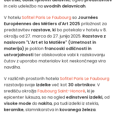
in celo udeležbo na
uvodnih delavnicah
.
V hotelu
Sofitel Paris Le Faubourg
so
Journées
Européennes des Métiers d'Art 2025
priložnost za
predstavitev
razstave, ki
bo potekala v hotelu v 8.
okrožju od 27. marca do 27. junija 2025.
Razstava z
naslovom "L'Art et la Matière" (Umetnost in
materija)
je poklon
francoski odličnosti in
ustvarjalnosti
ter obiskovalce vabi k raziskovanju
čutov z uporabo materialov kot neskončnega vira
navdiha.
V različnih prostorih hotela
Sofitel Paris Le Faubourg
razstavlja svoje
izdelke
več kot
30 obrtnikov
. V
središču okrožja
Faubourg Saint-Honoré
, ki je
epicenter luksuza, so na ogled
edinstveni izdelki,
od
visoke mode
do
nakita
, pa tudi izdelki iz stekla,
keramike
, slamnikarstva in
kovanega železa
.