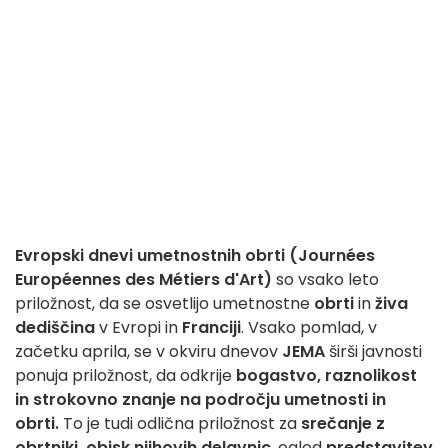
Evropski dnevi umetnostnih obrti (Journées
Européennes des Métiers d'Art)
so vsako leto
priložnost, da se osvetlijo umetnostne
obrti
in
živa
dediščina
v Evropi in
Franciji
. Vsako pomlad, v
začetku aprila, se v okviru dnevov
JEMA
širši javnosti
ponuja priložnost, da odkrije
bogastvo, raznolikost
in strokovno znanje na področju umetnosti in
obrti.
To je tudi odlična priložnost za
srečanje z
obrtniki, obisk njihovih delavnic
, ogled
predstavitev