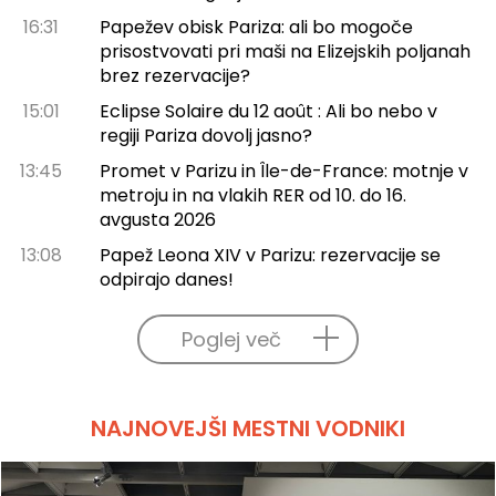
16:31
Papežev obisk Pariza: ali bo mogoče
prisostvovati pri maši na Elizejskih poljanah
brez rezervacije?
15:01
Eclipse Solaire du 12 août : Ali bo nebo v
regiji Pariza dovolj jasno?
13:45
Promet v Parizu in Île-de-France: motnje v
metroju in na vlakih RER od 10. do 16.
avgusta 2026
13:08
Papež Leona XIV v Parizu: rezervacije se
odpirajo danes!
Poglej več
NAJNOVEJŠI MESTNI VODNIKI