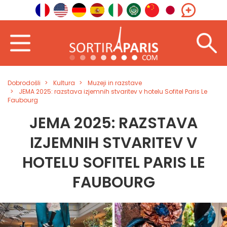
Dobrodošli
Kultura
Muzeji in razstave
JEMA 2025: razstava izjemnih stvaritev v hotelu Sofitel Paris Le
Faubourg
JEMA 2025: RAZSTAVA
IZJEMNIH STVARITEV V
HOTELU SOFITEL PARIS LE
FAUBOURG