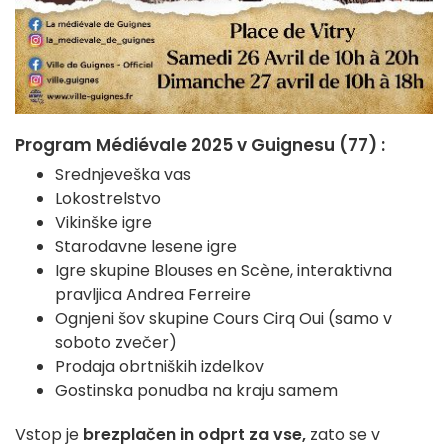
Program Médiévale 2025 v Guignesu (77) :
Srednjeveška vas
Lokostrelstvo
Vikinške igre
Starodavne lesene igre
Igre skupine Blouses en Scène, interaktivna
pravljica Andrea Ferreire
Ognjeni šov skupine Cours Cirq Oui (samo v
soboto zvečer)
Prodaja obrtniških izdelkov
Gostinska ponudba na kraju samem
Vstop je
brezplačen in odprt za vse,
zato se v