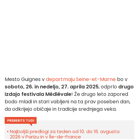
Mesto Guignes v
departmaju Seine-et-Marne
bo v
soboto, 26. in nedeljo, 27. aprila 2025
, odprlo
drugo
izdajo festivala Médiévale
! Že drugo leto zapored
bodo mladi in stari vabljeni na ta prav poseben dan,
da odkrijejo običaje in tradicije srednjega veka.
PREBERITE TUDI
Najboljši predlogi za teden od 10. do 16. avgusta
2026 v Parizu in v Île-de-France