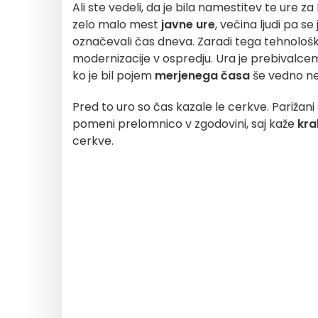
Ali ste vedeli, da je bila namestitev te ure 
zelo malo mest
javne ure
, večina ljudi pa s
označevali čas dneva. Zaradi tega tehnološ
modernizacije v ospredju. Ura je prebivalcem o
ko je bil pojem
merjenega časa
še vedno ne
Pred to uro so čas kazale le cerkve. Parižani
pomeni prelomnico v zgodovini, saj kaže
kra
cerkve.