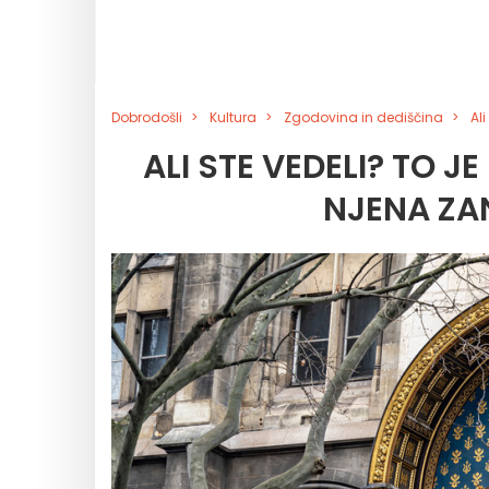
Dobrodošli
Kultura
Zgodovina in dediščina
Al
ALI STE VEDELI? TO J
NJENA ZA