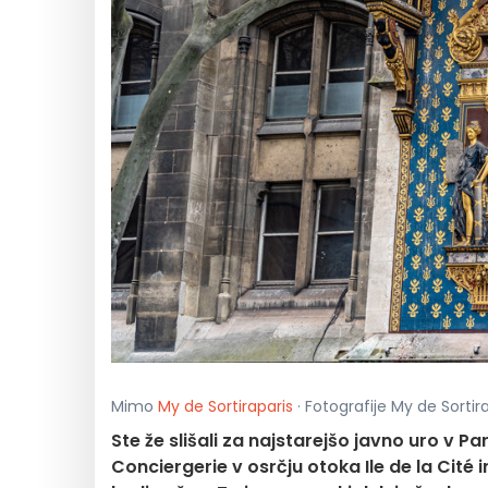
Mimo
My de Sortiraparis
· Fotografije My de Sortir
Ste že slišali za najstarejšo javno uro v Pa
Conciergerie v osrčju otoka Ile de la Cité in