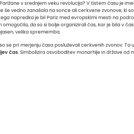
za Parižane v srednjem veku revolucija? V tistem času je ime
e je še vedno zanašala na sonce ali cerkvene zvonove, ki so
kega napredka je bil Pariz med evropskimi mesti na podro
mogočila, da so si bolje organizirali čas, kar je bila v čas
jasen, velika sprememba.
 so se pri merjenju časa posluževali cerkvenih zvonov. Ta 
ljev čas
. Simbolizira osvoboditev monarhije in države od 