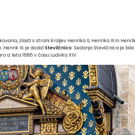
ana, zlasti s strani kraljev Henrika II, Henrika III in Henri
 Henrik III. je dodal
številčnico
. Sedanja številčnica je bila
o iz leta 1686 v času Ludvika XIV.