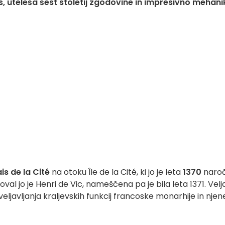
es, uteleša šest stoletij zgodovine in impresivno mehani
is de la Cité
na otoku Île de la Cité, ki jo je leta
1370
naroč
val jo je Henri de Vic, nameščena pa je bila leta 1371. Velj
uveljavljanja kraljevskih funkcij francoske monarhije in njen