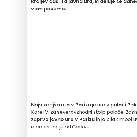
kraljev čas. Ta javna ura, ki deluje še dan
vam povemo.
Najstarejša ura v Parizu
je ura v
palači Pala
Karel V. za severovzhodni stolp palače. Zasno
za
prvo javno uro v Parizu
in je bila simbol 
emancipacije od Cerkve.