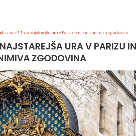
i ste vedeli? To je najstarejša ura v Parizu in njena zanimiva zgodovina
E NAJSTAREJŠA URA V PARIZU I
NIMIVA ZGODOVINA