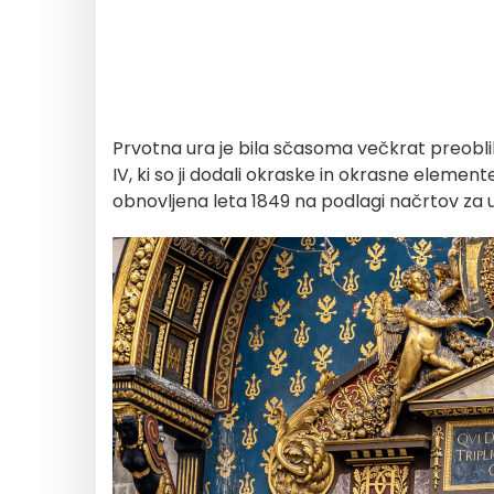
Prvotna ura je bila sčasoma večkrat preoblikov
IV, ki so ji dodali okraske in okrasne elemente.
obnovljena leta 1849 na podlagi načrtov za ur