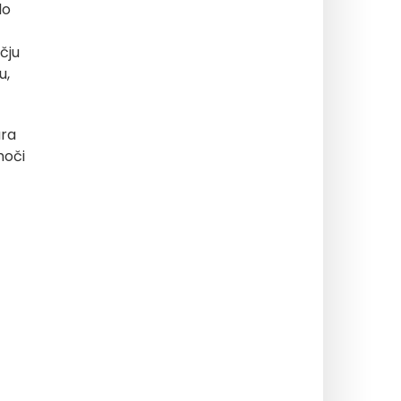
lo
čju
u,
ura
moči