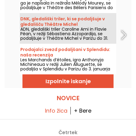
ga je napisala in režirala Mélody Mourey, se
podaljšuje v Théâtre des Béliers Parisiens do
31. decembra 2026.
DNK, gledališki triler, ki se podaljšuje v
gledališču Théâtre Michel
ADN, gledališki triler Caroline Ami in Flavie
Péan, v režiji Sébastiena Azzopardija, se
podaljšuje v Théâtre Michel v Parizu do 31.
decembra 2026. Naša kritika.
Prodajalci zvezd podaljšani v Splendidu:
naša recenzija
Les Marchands d’étoiles, igra Anthonyja
Michineaua v režiji Julien Alluguette, se
podaljša v Splendidu v Parizu do 3. januarja
2027. Naša kritika.
Izpolnite iskanje
NOVICE
Info žica
+ Bere
Četrtek