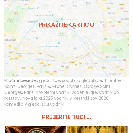
PRIKAŽITE KARTICO
Ključne besede :
gledališče
,
sodobno gledališče
,
Théâtre
Saint-Georges
,
Pariz 9
,
Michel Cymès
,
Okrožje Saint
Georges
,
Pariz
,
novoletni vodnik
,
vodenje igre
,
vodnik po
razstavi
,
nova igra 2025 vodnik
,
Silvestrski šov 2026
,
komedija v gledališču vodnik
PREBERITE TUDI ...