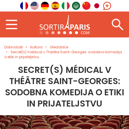
Dobrodošli
Kultura
Gledališče
Secret(s) médical v Théâtre Saint-Georges: sodobna komedija
o etiki in prijateljstvu
SECRET(S) MÉDICAL V
THÉÂTRE SAINT-GEORGES:
SODOBNA KOMEDIJA O ETIKI
IN PRIJATELJSTVU