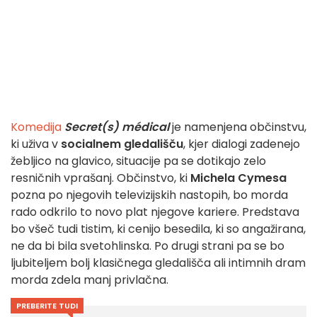
Komedija
Secret(s) médical
je namenjena občinstvu,
ki uživa v
socialnem gledališču
, kjer dialogi zadenejo
žebljico na glavico, situacije pa se dotikajo zelo
resničnih vprašanj. Občinstvo, ki
Michela Cymesa
pozna po njegovih televizijskih nastopih, bo morda
rado odkrilo to novo plat njegove kariere. Predstava
bo všeč tudi tistim, ki cenijo besedila, ki so angažirana,
ne da bi bila svetohlinska. Po drugi strani pa se bo
ljubiteljem bolj klasičnega gledališča ali intimnih dram
morda zdela manj privlačna.
PREBERITE TUDI