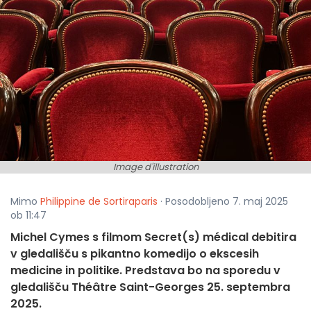
Image d'illustration
Mimo
Philippine de Sortiraparis
· Posodobljeno 7. maj 2025
ob 11:47
Michel Cymes s filmom Secret(s) médical debitira
v gledališču s pikantno komedijo o ekscesih
medicine in politike. Predstava bo na sporedu v
gledališču Théâtre Saint-Georges 25. septembra
2025.