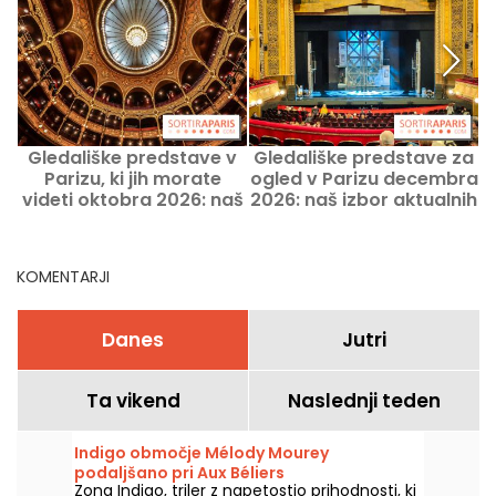
Gledališke predstave v
Gledališke predstave za
Parizu, ki jih morate
ogled v Parizu decembra
videti oktobra 2026: naš
2026: naš izbor aktualnih
g
izbor aktualnih predstav
predstav
KOMENTARJI
Danes
Jutri
Ta vikend
Naslednji teden
Indigo območje Mélody Mourey
podaljšano pri Aux Béliers
Zona Indigo, triler z napetostjo prihodnosti, ki