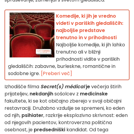
Komedije, ki jih je vredno
videti v pariških gledališčih:
najboljše predstave
trenutno in v prihodnosti
Najboljše komedije, ki jih lahko
trenutno ali v bližnji
prihodnosti vidite v pariških
gledališčih: zabavne, burleskne, romantične in
sodobne igre.
[Preberi več]
Izhodišče filma
Secret(s) médical
je
večerja štirih
prijateljev,
nekdanjih
sošolcev z
medicinske
fakultete, ki se kot običajno zberejo v svoji običajni
restavraciji. Družabno vzdušje se spremeni, ko eden
od njih,
psihiater
, razkrije eksplozivno skrivnost: eden
od njegovih pacientov, kontroverzna politična
osebnost, je
predsedniški
kandidat. Od tega