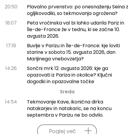
20:50
Plavalno prvenstvo: po onesnaženju Seina z
ogljikovodiki, so tekmovanja ogrožena?
18:07
Peta vročinska val bi lahko udarila Pariz in
Île-de-France že v tednu, ki se začne 10.
avgusta 2026.
17:18
Buvlje v Parizu in Île-de-France: kje loviti
starine v soboto 15. avgusta 2026, dan
Marijinega vnebovzetja?
14:26
Sončni mrk 12. avgusta 2026: kje ga
opazovati iz Pariza in okolice? Ključni
dogodki in opazovalne točke
Sreda
14:54
Tekmovanje Kave, ikonična dirka
natakarjev in natakaric, se na koncu
septembra v Parizu ne bo odvilo.
Poglej več