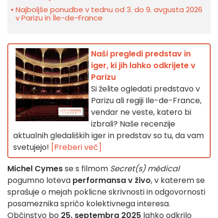
Najboljše ponudbe v tednu od 3. do 9. avgusta 2026
v Parizu in Île-de-France
Naši pregledi predstav in
iger, ki jih lahko odkrijete v
Parizu
Si želite ogledati predstavo v
Parizu ali regiji Ile-de-France,
vendar ne veste, katero bi
izbrali? Naše recenzije
aktualnih gledaliških iger in predstav so tu, da vam
svetujejo!
[Preberi več]
Michel Cymes
se s filmom
Secret(s) médical
pogumno loteva
performansa v živo
, v katerem se
sprašuje o mejah poklicne skrivnosti in odgovornosti
posameznika spričo kolektivnega interesa.
Občinstvo bo
25. septembra 2025
lahko odkrilo