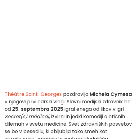
Théâtre Saint-Georges
pozdravlja
Michela Cymesa
v njegovi prvi odrski vlogi. Slavni medijski zdravnik bo
od
25. septembra 2025
igral enega od likov v igri
Secret(s) médical
, izvirni in jedki komediji o etičnih
dilemah v svetu medicine. Svet zdravniških posvetov
se bo v besedilu, ki obljublja tako smeh kot
spraševanje, zamenjal s svetom gledališča.