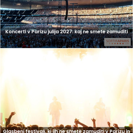
Koncerti v Parizu julija 2027: kaj ne smete zamuditi
Glasbeni festivali, ki jih ne smete zamuditi v Parizu in