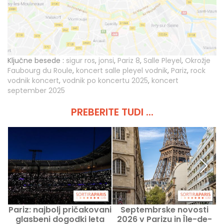
Ključne besede :
sigur ros
,
jonsi
,
Pariz 8
,
Salle Pleyel
,
Okrožje
Faubourg du Roule
,
koncert salle pleyel vodnik
,
Pariz
,
rock
vodnik koncert
,
vodnik po koncertu 2025
,
koncert
september 2025
PREBERITE TUDI ...
Pariz: najbolj pričakovani
Septembrske novosti
S
glasbeni dogodki leta
2026 v Parizu in Île-de-