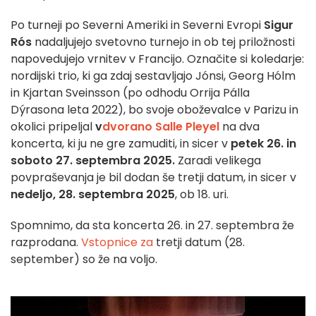
Po turneji po Severni Ameriki in Severni Evropi
Sigur
Rós
nadaljujejo svetovno turnejo in ob tej priložnosti
napovedujejo vrnitev v Francijo. Označite si koledarje:
nordijski trio, ki ga zdaj sestavljajo Jónsi, Georg Hólm
in Kjartan Sveinsson (po odhodu Orrija Pálla
Dýrasona leta 2022), bo svoje oboževalce v Parizu in
okolici pripeljal
v
dvorano Salle Pleyel
na dva
koncerta, ki ju ne gre zamuditi, in sicer v
petek 26. in
soboto 27. septembra 2025.
Zaradi velikega
povpraševanja je bil dodan še tretji datum, in sicer v
nedeljo, 28. septembra 2025
, ob 18. uri.
Spomnimo, da sta koncerta 26. in 27. septembra že
razprodana.
Vstopnice za
tretji datum (28.
september) so že na voljo.