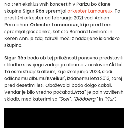
Na treh ekskluzivnih koncertih v Parizu bo člane
skupine
Sigur Rós
spremljal
orkester Lamoureux
. Ta
prestižni orkester od februarja 2021 vodi Adrien
Perruchon.
Orkester Lamoureux, ki
je pred tem
spremljal glasbenike, kot sta Bernard Lavilliers in
Keren Ann, je zdaj združil moči z nadarjeno islandsko
skupino.
Sigur Rós
bodo ob tej priložnosti ponovno predstavili
skladbe s svojega zadnjega albuma z naslovom
'Átta
'.
Ta osmi studijski album, ki je izšel junija 2023, sledi
odličnemu albumu
'Kveikur
', izdanemu leta 2013, torej
pred desetimi leti. Oboževalci bodo dolgo čakali.
Vendar je bilo vredno počakati.
Átta"
je poln vzvišenih
skladb, med katerimi so
"Skel
",
"Blóðberg
" in
"Ylur"
.