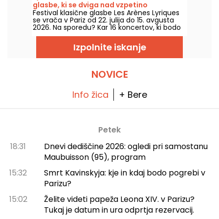
glasbe, ki se dviga nad vzpetino
zapeljiv kot nekoč!
Festival klasične glasbe Les Arènes Lyriques
Montmartre.
se vrača v Pariz od 22. julija do 15. avgusta
2026. Na sporedu? Kar 16 koncertov, ki bodo
izvedeni v Arénah Montmartre, idiličen
ambient za poslušanje velikih klasičnih del.
Izpolnite iskanje
NOVICE
Info žica
+ Bere
Petek
18:31
Dnevi dediščine 2026: ogledi pri samostanu
Maubuisson (95), program
15:32
Smrt Kavinskyja: kje in kdaj bodo pogrebi v
Parizu?
15:02
Želite videti papeža Leona XIV. v Parizu?
Tukaj je datum in ura odprtja rezervacij.