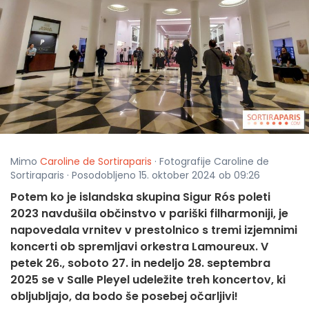
Mimo
Caroline de Sortiraparis
· Fotografije Caroline de
Sortiraparis · Posodobljeno 15. oktober 2024 ob 09:26
Potem ko je islandska skupina Sigur Rós poleti
2023 navdušila občinstvo v pariški filharmoniji, je
napovedala vrnitev v prestolnico s tremi izjemnimi
koncerti ob spremljavi orkestra Lamoureux. V
petek 26., soboto 27. in nedeljo 28. septembra
2025 se v Salle Pleyel udeležite treh koncertov, ki
obljubljajo, da bodo še posebej očarljivi!