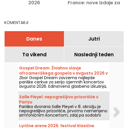
2026
France: nove izdaje za
odkrivanje
KOMENTARJI
Danes
Jutri
Ta vikend
Naslednji teden
Gospel Dream: Živahno slavje
afroameriškega gospela v avgustu 2026 v
Zbor Gospel Dream zavzema najlepše
Parizu
pariške cerkve za serijo izjemnih koncertov
avgusta 2026. Edinstvena glasbena izkušnja,
ki slavi upanje, enotnost in odpornost preko
avtentičnih pesmi afroameriške cerkvene
Salle Pleyel: nepogrešljivo prizorišče v
glasbe.
Parizu
Pariška dvorana Salle Pleyel v 8. okrožju je
nepogrešljivo prizorišče, prvotno namenjeno
simfoničnim koncertom, zdaj pa sodobni
glasbi. Odprta je bila leta 1927 in je gostila
nekatera največja glasbena imena, ponaša
Lyrične arene 2026: festival klasične
pa se s slogom art deco, ki je še vedno tako