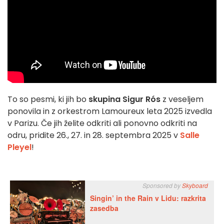
To so pesmi, ki jih bo
skupina Sigur Rós
z veseljem
ponovila in z orkestrom Lamoureux leta 2025 izvedla
v Parizu. Če jih želite odkriti ali ponovno odkriti na
odru, pridite 26., 27. in 28. septembra 2025 v
Salle
Pleyel
!