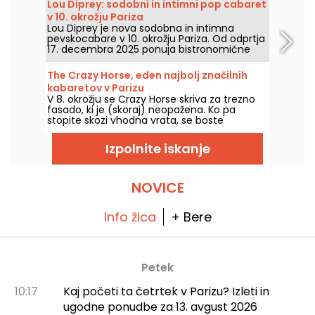
Lou Diprey: sodobni in intimni pop cabaret
v 10. okrožju Pariza
Lou Diprey je nova sodobna in intimna
pevskocabare v 10. okrožju Pariza. Od odprtja
17. decembra 2025 ponuja bistronomične
večerje, koreografske nastope ter
nepozabne nočne žure, vse v ambientu z
The Crazy Horse, eden najbolj značilnih
rahlo osvetlitvijo, ustvarjenem za sodobno
kabaretov v Parizu
nočno doživetje. Ste pripravljeni na vstop v
V 8. okrožju se Crazy Horse skriva za trezno
svet, ki ga ni moč najti nikjer drugje?
fasado, ki je (skoraj) neopažena. Ko pa
stopite skozi vhodna vrata, se boste
prestavili v povsem drugačno vzdušje, saj si
boste ogledali čudovito predstavo s plesom,
Izpolnite iskanje
nastopi in osvetljenim dekorjem.
NOVICE
Info žica
+ Bere
Petek
10:17
Kaj početi ta četrtek v Parizu? Izleti in
ugodne ponudbe za 13. avgust 2026