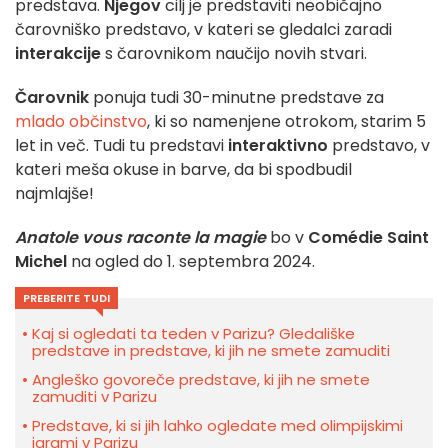
predstava.
Njegov
cilj je predstaviti neobičajno
čarovniško predstavo, v kateri se gledalci zaradi
interakcije
s čarovnikom naučijo novih stvari.
Čarovnik
ponuja tudi 30-minutne predstave za
mlado občinstvo
, ki so namenjene otrokom, starim 5
let in več. Tudi tu predstavi
interaktivno
predstavo, v
kateri meša okuse in barve, da bi spodbudil
najmlajše!
Anatole vous raconte la magie
bo v
Comédie Saint
Michel
na ogled do 1. septembra 2024.
PREBERITE TUDI
Kaj si ogledati ta teden v Parizu? Gledališke
predstave in predstave, ki jih ne smete zamuditi
Angleško govoreče predstave, ki jih ne smete
zamuditi v Parizu
Predstave, ki si jih lahko ogledate med olimpijskimi
igrami v Parizu