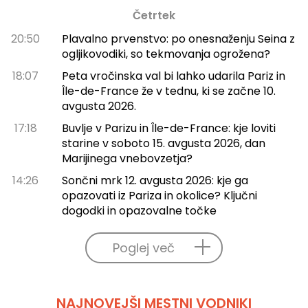
Četrtek
20:50
Plavalno prvenstvo: po onesnaženju Seina z
ogljikovodiki, so tekmovanja ogrožena?
18:07
Peta vročinska val bi lahko udarila Pariz in
Île-de-France že v tednu, ki se začne 10.
avgusta 2026.
17:18
Buvlje v Parizu in Île-de-France: kje loviti
starine v soboto 15. avgusta 2026, dan
Marijinega vnebovzetja?
14:26
Sončni mrk 12. avgusta 2026: kje ga
opazovati iz Pariza in okolice? Ključni
dogodki in opazovalne točke
Poglej več
NAJNOVEJŠI MESTNI VODNIKI