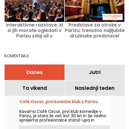
Interaktivne razstave, ki
Predstave za otroke v
si jih morate ogledati v
Parizu: trenutno najljubše
m
Parizu zdaj ali v
družinske predstave!
prihodnjih mesecih
KOMENTARJI
Danes
Jutri
Ta vikend
Naslednji teden
Café Oscar, prvi komični klub v Parizu
Kavarna Café Oscar, prvi klub komedije v
Parizu, je stara že več kot 30 let in še vedno
sprejema profesionalce stand-upa in
morebitne bodoče profesionalce. Café
Oscar vsak teden predstavi nove komike.