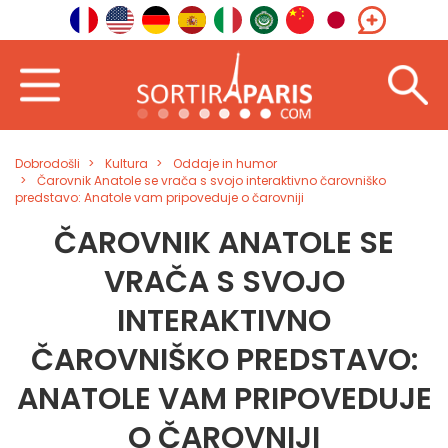
Dobrodošli
Kultura
Oddaje in humor
Čarovnik Anatole se vrača s svojo interaktivno čarovniško
predstavo: Anatole vam pripoveduje o čarovniji
ČAROVNIK ANATOLE SE
VRAČA S SVOJO
INTERAKTIVNO
ČAROVNIŠKO PREDSTAVO:
ANATOLE VAM PRIPOVEDUJE
O ČAROVNIJI