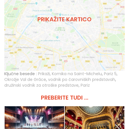
PRIKAŽITE KARTICO
Ključne besede :
Prikaži
,
Komika na Saint-Michelu
,
Pariz 5
,
Okrožje Val de Grâce
,
vodnik po čarovniških predstavah
,
družinski vodnik za otroške predstave
,
Pariz
PREBERITE TUDI ...