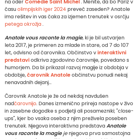
na oder
Comédie Saint Michel
. Menite, da bo Pariz v
času
olimpijskih iger 2024
preveč zaseden? Anatole
ima rešitev in vas čaka za izjemen trenutek v osrčju
petega okrožja
.
Anatole vous raconte la magie
, ki je bil ustvarjen
leta 2017, je primeren za mlade in stare, od 7 do 107
let, odvisno od čarovnika. Občinstvo v
interaktivni
predstavi
odkriva zgodovino čarovnije, povedano s
humorjem. Da bi prikazal razvoj magije iz obdobja v
obdobje,
čarovnik Anatole
občinstvu ponudi nekaj
nenavadnih dejanj...
Čarovnik Anatole
je že od nekdaj navdušen
nad
čarovnijo
. Danes izmenično prireja nastope v živo
in zasebne dogodke s podjetji ali posamezniki; "close-
ups", kjer bo vsaka oseba z njim preživela poseben
trenutek. Njegova interaktivna predstava
Anatole
vous raconte la magie
je
njegova prva samostojna