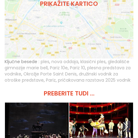
PRIKAŽITE KARTICO
Ključne besede :
ples
,
nova oddaja
,
klasični ples
,
gledališče
gimnazije marie bell
,
Pariz 10e
,
Pariz 10
,
plesna predstava za
vodnike
,
Okrožje Porte Saint Denis
,
družinski vodnik za
otroške predstave
,
Pariz
,
pričakovana razstava 2025 vodnik
PREBERITE TUDI ...