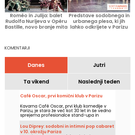
Roméo in Julija: balet
Predstave sodobnega in
Rudolfa Nurijeva v Opéru
urbanega plesa, ki jih
Bastille, novo branje mita
lahko odkrijete v Parizu
KOMENTARJI
Danes
Jutri
Ta vikend
Naslednji teden
Café Oscar, prvi komični klub v Parizu
Kavarna Café Oscar, prvi klub komedije v
Parizu, je stara že več kot 30 let in še vedno
sprejema profesionalce stand-upa in
morebitne bodoče profesionalce. Café
Oscar vsak teden predstavi nove komike.
Lou Diprey: sodobni in intimni pop cabaret
v 10. okrožju Pariza