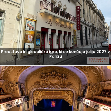
Predstave in gledališke igre, ki se končajo julija 2027 v
Parizu