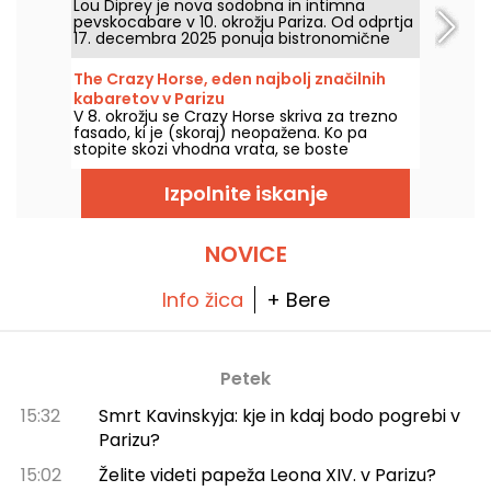
Lou Diprey je nova sodobna in intimna
pevskocabare v 10. okrožju Pariza. Od odprtja
17. decembra 2025 ponuja bistronomične
večerje, koreografske nastope ter
nepozabne nočne žure, vse v ambientu z
The Crazy Horse, eden najbolj značilnih
rahlo osvetlitvijo, ustvarjenem za sodobno
kabaretov v Parizu
nočno doživetje. Ste pripravljeni na vstop v
V 8. okrožju se Crazy Horse skriva za trezno
svet, ki ga ni moč najti nikjer drugje?
fasado, ki je (skoraj) neopažena. Ko pa
stopite skozi vhodna vrata, se boste
prestavili v povsem drugačno vzdušje, saj si
boste ogledali čudovito predstavo s plesom,
Izpolnite iskanje
nastopi in osvetljenim dekorjem.
NOVICE
Info žica
+ Bere
Petek
15:32
Smrt Kavinskyja: kje in kdaj bodo pogrebi v
Parizu?
15:02
Želite videti papeža Leona XIV. v Parizu?