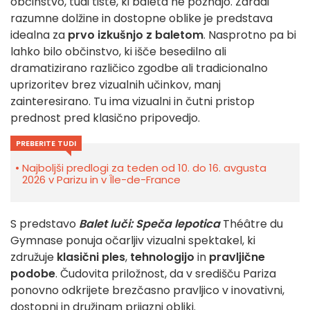
občinstvo, tudi tiste, ki baleta ne poznajo. Zaradi
razumne dolžine in dostopne oblike je predstava
idealna za
prvo izkušnjo z baletom
. Nasprotno pa bi
lahko bilo občinstvo, ki išče besedilno ali
dramatizirano različico zgodbe ali tradicionalno
uprizoritev brez vizualnih učinkov, manj
zainteresirano. Tu ima vizualni in čutni pristop
prednost pred klasično pripovedjo.
PREBERITE TUDI
Najboljši predlogi za teden od 10. do 16. avgusta
2026 v Parizu in v Île-de-France
S predstavo
Balet luči: Speča lepotica
Théâtre du
Gymnase ponuja očarljiv vizualni spektakel, ki
združuje
klasični ples
,
tehnologijo
in
pravljične
podobe
. Čudovita priložnost, da v središču Pariza
ponovno odkrijete brezčasno pravljico v inovativni,
dostopni in družinam prijazni obliki.