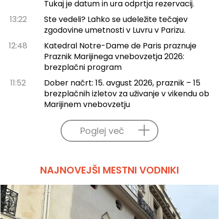
Tukaj je datum in ura odprtja rezervacij.
13:22
Ste vedeli? Lahko se udeležite tečajev
zgodovine umetnosti v Luvru v Parizu.
12:48
Katedral Notre-Dame de Paris praznuje
Praznik Marijinega vnebovzetja 2026:
brezplačni program
11:52
Dober načrt: 15. avgust 2026, praznik – 15
brezplačnih izletov za uživanje v vikendu ob
Marijinem vnebovzetju
Poglej več
NAJNOVEJŠI MESTNI VODNIKI