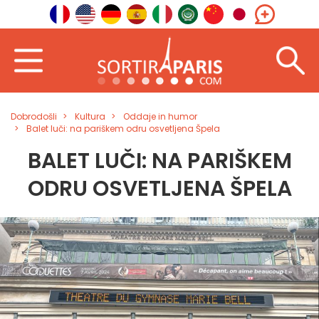
Dobrodošli
Kultura
Oddaje in humor
Balet luči: na pariškem odru osvetljena Špela
BALET LUČI: NA PARIŠKEM
ODRU OSVETLJENA ŠPELA