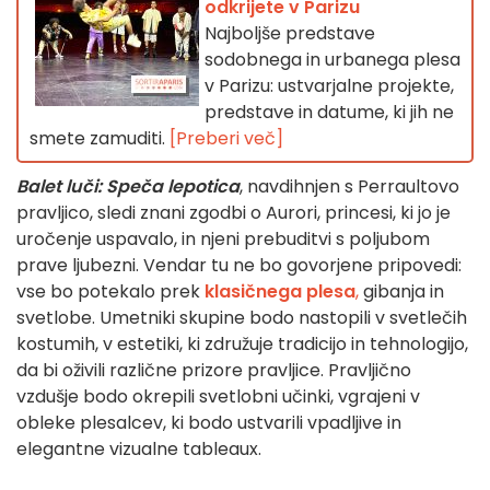
odkrijete v Parizu
Najboljše predstave
sodobnega in urbanega plesa
v Parizu: ustvarjalne projekte,
predstave in datume, ki jih ne
smete zamuditi.
[Preberi več]
Balet luči: Speča lepotica
, navdihnjen s Perraultovo
pravljico, sledi znani zgodbi o Aurori, princesi, ki jo je
uročenje uspavalo, in njeni prebuditvi s poljubom
prave ljubezni. Vendar tu ne bo govorjene pripovedi:
vse bo potekalo prek
klasičnega plesa
,
gibanja in
svetlobe. Umetniki skupine bodo nastopili v svetlečih
kostumih, v estetiki, ki združuje tradicijo in tehnologijo,
da bi oživili različne prizore pravljice. Pravljično
vzdušje bodo okrepili svetlobni učinki, vgrajeni v
obleke plesalcev, ki bodo ustvarili vpadljive in
elegantne vizualne tableaux.