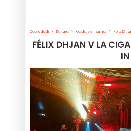
Dobrodošli
Kultura
Oddaje in humor
Félix Dhj
FÉLIX DHJAN V LA CIG
IN