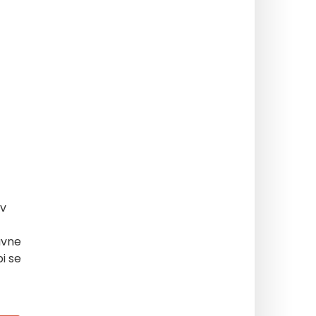
 v
avne
i se