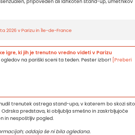
 konsenzualen, pripoveden ali lahkoten stand-up, umetnikov
a 2026 v Parizu in Île-de-France
e igre, ki jih je trenutno vredno videti v Parizu
ogledov na pariški sceni ta teden. Pester izbor!
[Preberi
nudil trenutek ostrega stand-upa, v katerem bo skozi sito
 Odrska predstava, ki obljublja smešno in zaskrbljujoče
n in nespoštljiv pogled.
nformacijah; oddaja še ni bila ogledana.