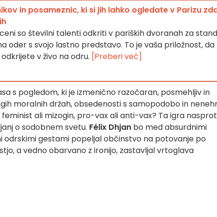
v in posameznic, ki si jih lahko ogledate v Parizu zda
ih
ceni so številni talenti odkriti v pariških dvoranah za stan
na oder s svojo lastno predstavo. To je vaša priložnost, da
odkrijete v živo na odru.
[Preberi več]
sa s pogledom, ki je izmenično razočaran, posmehljiv in
 togih moralnih držah, obsedenosti s samopodobo in neneh
, feminist ali mizogin, pro-vax ali anti-vax? Ta igra nasproti
išljanj o sodobnem svetu.
Félix Dhjan
bo med absurdnimi
mi odrskimi gestami popeljal občinstvo na potovanje po
tjo, a vedno obarvano z ironijo, zastavljal vrtoglava