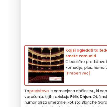
Kaj si ogledati ta ted
smete zamuditi
Gledališke predstave in
komedije, ples, humor,
[Preberi več]
Ta
predstava
je namenjena občinstvu, ki cen
vprašanja, ki jih raziskuje
Félix Dhjan
. Občinst
humor ali za umetnike, kot sta Blanche Gard