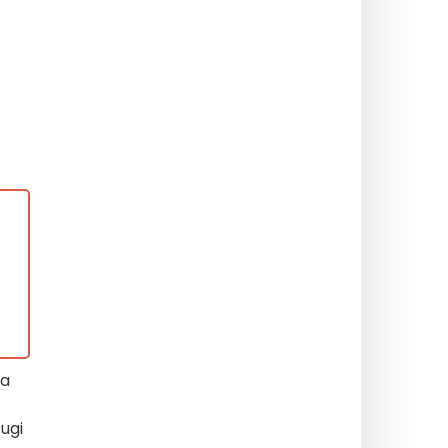
na
ugi