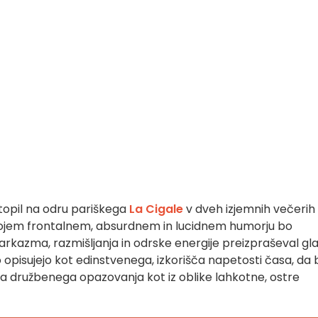
opil na odru pariškega
La Cigale
v dveh izjemnih večerih
vojem frontalnem, absurdnem in lucidnem humorju bo
sarkazma, razmišljanja in odrske energije preizpraševal gl
 opisujejo kot edinstvenega, izkorišča napetosti časa, da b
tra družbenega opazovanja kot iz oblike lahkotne, ostre