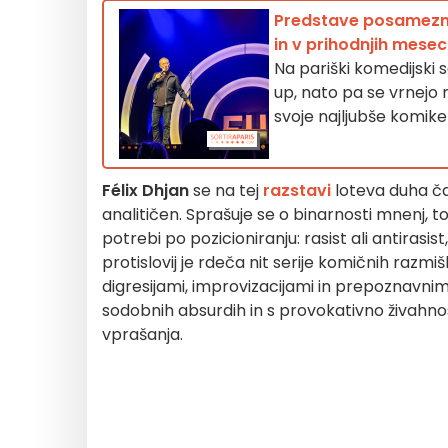
Predstave posamezniko
in v prihodnjih mesec
Na pariški komedijski s
up, nato pa se vrnejo 
svoje najljubše komike 
Félix Dhjan
se na tej
razstavi
loteva duha ča
analitičen. Sprašuje se o binarnosti mnenj,
potrebi po pozicioniranju: rasist ali antirasist
protislovij je rdeča nit serije komičnih razm
digresijami, improvizacijami in prepoznavni
sodobnih absurdih in s provokativno živahnos
vprašanja.