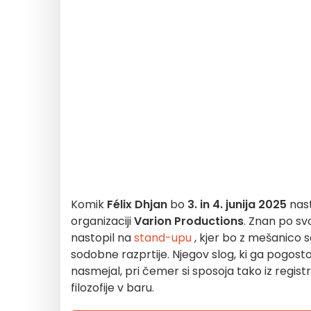
Komik
Félix Dhjan
bo
3. in 4. junija 2025
nast
organizaciji
Varion Productions
. Znan po s
nastopil na
stand-upu
, kjer bo z mešanico 
sodobne razprtije. Njegov slog, ki ga pogosto
nasmejal, pri čemer si sposoja tako iz regis
filozofije v baru.