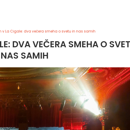
an v La Cigale: dva večera smeha o svetu in nas samih
ALE: DVA VEČERA SMEHA O SVE
 NAS SAMIH