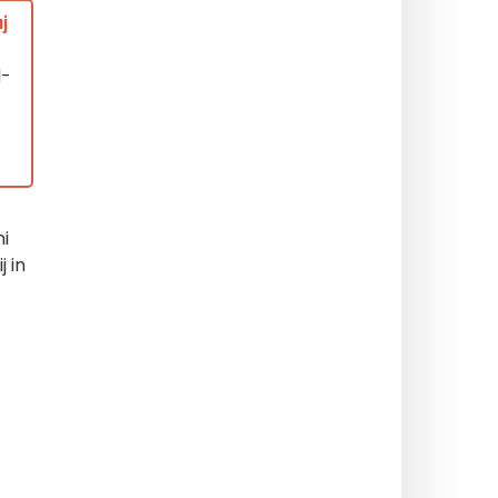
j
d-
ni
j in