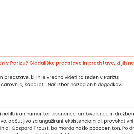
en v Parizu? Gledališke predstave in predstave, ki jih ne
 predstave, ki jih je vredno videti ta teden v Parizu:
 čarovnija, kabaret... Naš izbor neizogibnih dogodkov.
i nefiltriran humor ter disonanco, ambivalenco in družbe
vo, občutljivo za angažirani, eksistencialni ali provokativni
in ali Gaspard Proust, bo morda našlo podoben ton. Po dr