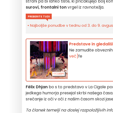
strani pa bi lahko tiste, ki pričakujejo bolj
surovi, frontalni ton
vrgel iz ravnotežja.
PREBERITE TUDI
Najboljše ponudbe v tednu od 3. do 9. avgust
Predstave in gledališk
Ne zamudite obveznih 
več]
fe
Félix Dhjan
bo s to predstavo v La Cigale po
jedkega humorja presejal skrbi našega časa.
srečanje iz oči v oči z našim časom skozi jase
Ta članek temelji na doslej razpoložljivih i