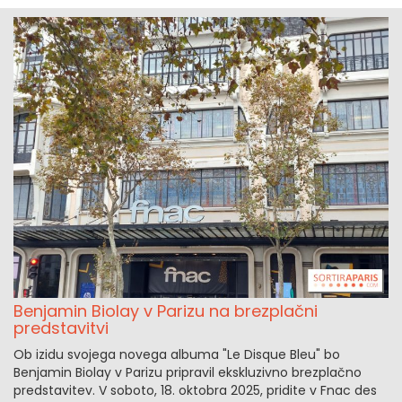
Benjamin Biolay v Parizu na brezplačni
predstavitvi
Ob izidu svojega novega albuma "Le Disque Bleu" bo
Benjamin Biolay v Parizu pripravil ekskluzivno brezplačno
predstavitev. V soboto, 18. oktobra 2025, pridite v Fnac des