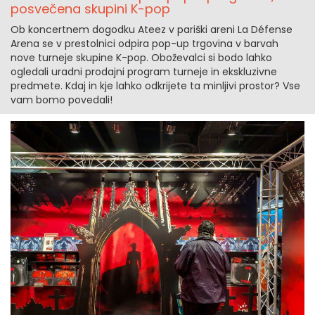
posvečena skupini K-pop
Ob koncertnem dogodku Ateez v pariški areni La Défense
Arena se v prestolnici odpira pop-up trgovina v barvah
nove turneje skupine K-pop. Oboževalci si bodo lahko
ogledali uradni prodajni program turneje in ekskluzivne
predmete. Kdaj in kje lahko odkrijete ta minljivi prostor? Vse
vam bomo povedali!