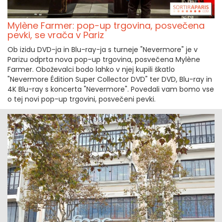
Mylène Farmer: pop-up trgovina, posvečena
pevki, se vrača v Pariz
Ob izidu DVD-ja in Blu-ray-ja s turneje "Nevermore" je v
Parizu odprta nova pop-up trgovina, posvečena Mylène
Farmer. Oboževalci bodo lahko v njej kupili škatlo
"Nevermore Édition Super Collector DVD" ter DVD, Blu-ray in
4K Blu-ray s koncerta "Nevermore". Povedali vam bomo vse
o tej novi pop-up trgovini, posvečeni pevki.