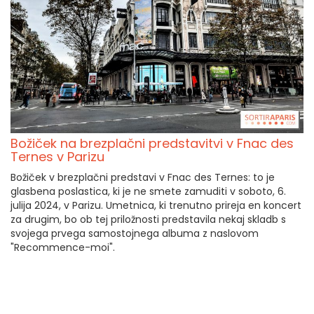
Božiček na brezplačni predstavitvi v Fnac des
Ternes v Parizu
Božiček v brezplačni predstavi v Fnac des Ternes: to je
glasbena poslastica, ki je ne smete zamuditi v soboto, 6.
julija 2024, v Parizu. Umetnica, ki trenutno prireja en koncert
za drugim, bo ob tej priložnosti predstavila nekaj skladb s
svojega prvega samostojnega albuma z naslovom
"Recommence-moi".