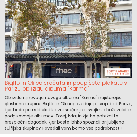
Bigflo in Oli se srečata in podpišeta plakate v
Parizu ob izidu albuma "Karma"
Ob izidu njihovega novega albuma "Karma" najstarejše
glasbene skupine Bigflo in Oli napovedujejo svoj obisk Pariza,
kjer bodo priredili ekskluzivni srečanje s svojimi oboževalci in
podpisovanje albumov. Torej, kdaj in kje bo potekal ta
brezplačni dogodek, kjer boste lahko spoznali priljubljena
sulfijska skupina? Povedali vam bomo vse podrobnosti!