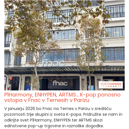
P1Harmony, ENHYPEN, ARTMS... K-pop ponosno
vstopa v Fnac v Ternesih v Parizu
V januarju 2026 bo Fnac na Ternes v Parizu v središču
pozornosti trije skupini iz sveta K-popa. Pridružite se nam in
odkrijte svet P1Harmony, ENHYPEN ter ARTMS skozi
edinstvene pop-up trgovine in raznolike dogodke.