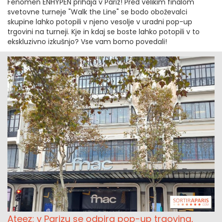
Fenomen ENHYPEN prihaja v Pariz! Pred velikim finalom
svetovne turneje "Walk the Line" se bodo oboževalci
skupine lahko potopili v njeno vesolje v uradni pop-up
trgovini na turneji. Kje in kdaj se boste lahko potopili v to
ekskluzivno izkušnjo? Vse vam bomo povedali!
Ateez: v Parizu se odpira pop-up trgovina,