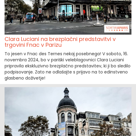
Clara Luciani na brezplačni predstavitvi v
trgovini Fnac v Parizu
To jesen v Fnac des Ternes nekaj posebnega! V soboto, 16.
novembra 2024, bo v pariški veleblagovnici Clara Luciani
pripravila ekskluzivno brezplačno predstavitev, ki ji bo sledilo
podpisovanje. Zato ne odlašajte s prijavo na to edinstveno
glasbeno doživetje!