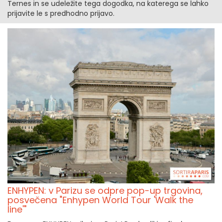
Ternes in se udeležite tega dogodka, na katerega se lahko
prijavite le s predhodno prijavo.
ENHYPEN: v Parizu se odpre pop-up trgovina,
posvečena "Enhypen World Tour 'Walk the
line'"