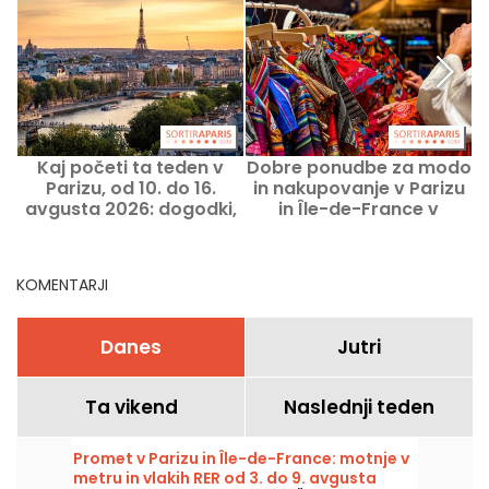
Kaj početi ta teden v
Dobre ponudbe za modo
Parizu, od 10. do 16.
in nakupovanje v Parizu
avgusta 2026: dogodki,
in Île-de-France v
ki jih ne smete zamuditi
avgustu 2026
KOMENTARJI
Danes
Jutri
Ta vikend
Naslednji teden
Promet v Parizu in Île-de-France: motnje v
metru in vlakih RER od 3. do 9. avgusta