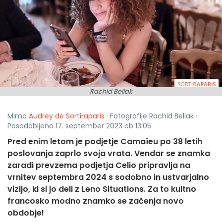
Rachid Bellak
Mimo
Audrey de Sortiraparis
· Fotografije Rachid Bellak ·
Posodobljeno 17. september 2023 ob 13:05
Pred enim letom je podjetje Camaïeu po 38 letih
poslovanja zaprlo svoja vrata. Vendar se znamka
zaradi prevzema podjetja Celio pripravlja na
vrnitev septembra 2024 s sodobno in ustvarjalno
vizijo, ki si jo deli z Leno Situations. Za to kultno
francosko modno znamko se začenja novo
obdobje!