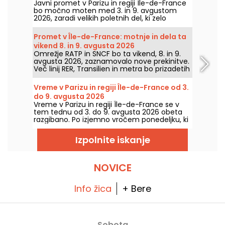
Javni promet v Parizu in regiji Île-de-France
2026
bo močno moten med 3. in 9. avgustom
2026, zaradi velikih poletnih del, ki zelo
močno prizadenejo nekatere linije, po
navedbah RATP in SNCF.
Promet v Île-de-France: motnje in dela ta
vikend 8. in 9. avgusta 2026
Omrežje RATP in SNCF bo ta vikend, 8. in 9.
avgusta 2026, zaznamovalo nove prekinitve.
Več linij RER, Transilien in metra bo prizadetih
zaradi del in prekinitv, povemo vam vse, da
si pri načrtovanju potovanj lažje pripravite.
Vreme v Parizu in regiji Île-de-France od 3.
do 9. avgusta 2026
Vreme v Parizu in regiji Île-de-France se v
tem tednu od 3. do 9. avgusta 2026 obeta
razgibano. Po izjemno vročem ponedeljku, ki
ga je zaznamovala nevarnost nevihte, se
temperature postopoma znižajo, preden se
Izpolnite iskanje
konec tedna vrne toplejše in sončno vreme.
NOVICE
Info žica
+ Bere
Sobota