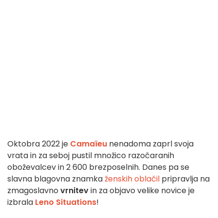
Oktobra 2022 je
Camaïeu
nenadoma zaprl svoja
vrata in za seboj pustil množico razočaranih
oboževalcev in 2 600 brezposelnih. Danes pa se
slavna blagovna znamka
ženskih oblačil
pripravlja na
zmagoslavno
vrnitev
in za objavo velike novice je
izbrala
Leno Situations
!