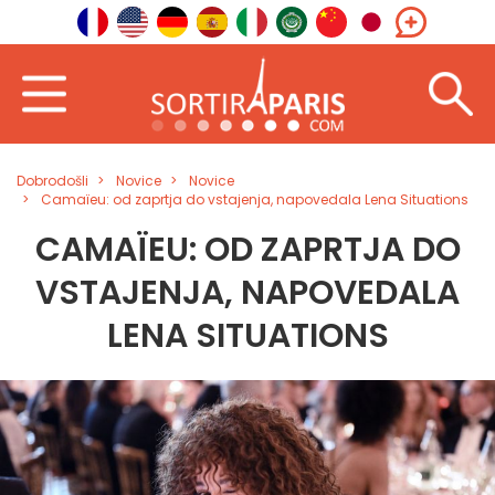
Dobrodošli
Novice
Novice
Camaïeu: od zaprtja do vstajenja, napovedala Lena Situations
CAMAÏEU: OD ZAPRTJA DO
VSTAJENJA, NAPOVEDALA
LENA SITUATIONS