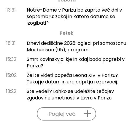
13:31
Notre-Dame v Parizu bo zaprta več dni v
septembru: zakaj in katere datume se
izogibati?
Petek
18:31
Dnevi dediščine 2026: ogledi pri samostanu
Maubuisson (95), program
15:32
Smrt Kavinskyja: kje in kdaj bodo pogrebi v
Parizu?
15:02
Želite videti papeža Leona XIV. v Parizu?
Tukaj je datum in ura odprtja rezervacij.
13:22
Ste vedeli? Lahko se udeležite tečajev
zgodovine umetnosti v Luvru v Parizu.
Poglej več