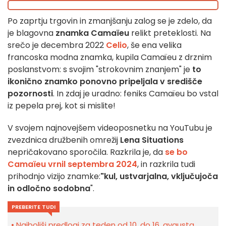
Po zaprtju trgovin in zmanjšanju zalog se je zdelo, da
je blagovna
znamka Camaïeu
relikt preteklosti. Na
srečo je decembra 2022
Celio
, še ena velika
francoska modna znamka, kupila Camaïeu z drznim
poslanstvom: s svojim "strokovnim znanjem" je
to
ikonično znamko ponovno pripeljala v središče
pozornosti
. In zdaj je uradno: feniks Camaïeu bo vstal
iz pepela prej, kot si mislite!
V svojem najnovejšem videoposnetku na YouTubu je
zvezdnica družbenih omrežij
Lena Situations
nepričakovano sporočila. Razkrila je, da
se bo
Camaïeu vrnil septembra 2024
, in razkrila tudi
prihodnjo vizijo znamke:
"kul, ustvarjalna, vključujoča
in odločno sodobna
".
PREBERITE TUDI
Najboljši predlogi za teden od 10. do 16. avgusta