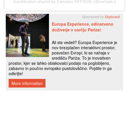
A publication shared by Camaieu OFFICIAL (@camaieu)