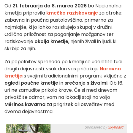
Od
21. februarja do 8. marca 2026
bo Nacionalna
kmetija pripravila
kmečko raziskovanje
za otroke:
zabavna in poučna pustolovščina, primerna za
najmlajše, ki jo lahko raziskujejo skupaj v družini.
Odlična priložnost za poganjanje možganov ter
raziskovanje
okolja kmetije
, njenih živali in ljudi, ki
skrbijo za njih.
Za popolnitev sprehoda po kmetiji se udeležite tudi
drugih dejavnosti: vsak dan vas pričakuje
Naravna
kmetija
s svojimi tradicionalnimi programi, vključno z
ogledi poučne kmetije
in
srečanje s živalmi
. Ob 16.
uri ne zamudite prikola krave. Če si med dnevom
privoščite odmor, vam na lokaciji stoji na voljo
Mérinos kavarna
za prigrizek ali osvežitev med
dvema dejavnostma.