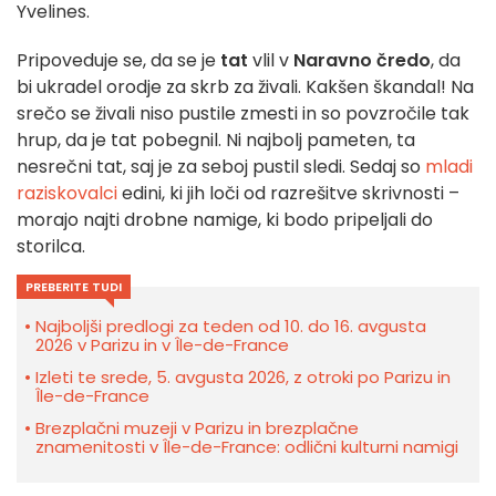
Yvelines.
Pripoveduje se, da se je
tat
vlil v
Naravno čredo
, da
bi ukradel orodje za skrb za živali. Kakšen škandal! Na
srečo se živali niso pustile zmesti in so povzročile tak
hrup, da je tat pobegnil. Ni najbolj pameten, ta
nesrečni tat, saj je za seboj pustil sledi. Sedaj so
mladi
raziskovalci
edini, ki jih loči od razrešitve skrivnosti –
morajo najti drobne namige, ki bodo pripeljali do
storilca.
PREBERITE TUDI
Najboljši predlogi za teden od 10. do 16. avgusta
2026 v Parizu in v Île-de-France
Izleti te srede, 5. avgusta 2026, z otroki po Parizu in
Île-de-France
Brezplačni muzeji v Parizu in brezplačne
znamenitosti v Île-de-France: odlični kulturni namigi