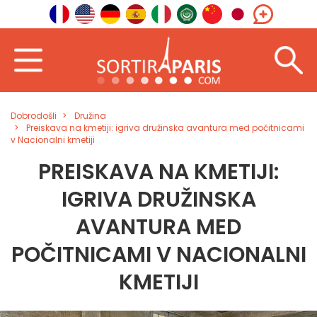
Dobrodošli
Družina
Preiskava na kmetiji: igriva družinska avantura med počitnicami
v Nacionalni kmetiji
PREISKAVA NA KMETIJI:
IGRIVA DRUŽINSKA
AVANTURA MED
POČITNICAMI V NACIONALNI
KMETIJI