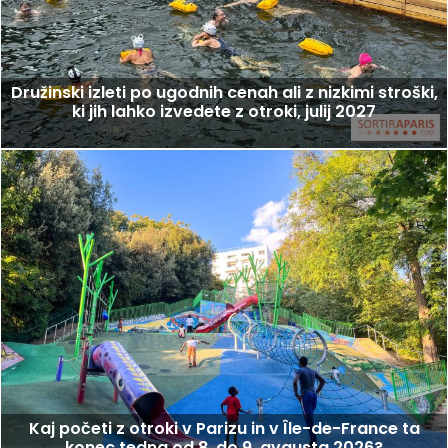
Družinski izleti po ugodnih cenah ali z nizkimi stroški,
ki jih lahko izvedete z otroki, julij 2027
Kaj početi z otroki v Parizu in v Île-de-France ta
konec tedna od 8. do 9. avgusta 2026?