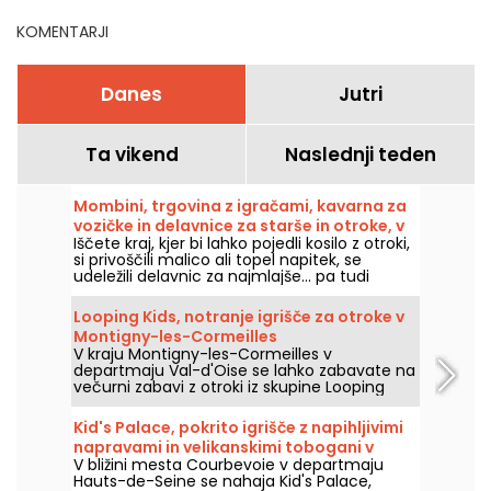
KOMENTARJI
Danes
Jutri
Ta vikend
Naslednji teden
Mombini, trgovina z igračami, kavarna za
vozičke in delavnice za starše in otroke, v
Iščete kraj, kjer bi lahko pojedli kosilo z otroki,
15. okrožju
si privoščili malico ali topel napitek, se
udeležili delavnic za najmlajše... pa tudi
trgovino z igračami, kjer bi našli številna
darila? Pojdimo v kvart Vaugirard, v 15. okrožje
Looping Kids, notranje igrišče za otroke v
Pariza, k Mombini.
Montigny-les-Cormeilles
V kraju Montigny-les-Cormeilles v
departmaju Val-d'Oise se lahko zabavate na
večurni zabavi z otroki iz skupine Looping
Kids. S prostori za dojenčke in številnimi
igrami za starejše otroke boste nedvomno
Kid's Palace, pokrito igrišče z napihljivimi
preživeli čudovit dan z vso družino!
napravami in velikanskimi tobogani v
V bližini mesta Courbevoie v departmaju
Courbevoieju (92)
Hauts-de-Seine se nahaja Kid's Palace,