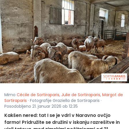
Mimo
Cécile de Sortiraparis
,
Julie de Sortiraparis
,
Margot de
Sortiraparis
· Fotografije Graziella de Sortiraparis ·
Posodobljeno 21. januar 2026 ob 12:35
Kakšen nered: tat I se je vdrl v Naravno ovčjo
farmo! Pridružite se družini v iskanju razrešitve in