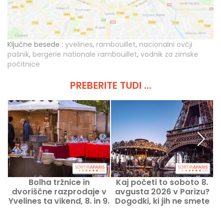
Ključne besede :
yvelines
,
rambouillet
,
nacionalni ovčji
pašnik
,
bergerie nationale rambouillet
,
vodnik za zimske
počitnice
PREBERITE TUDI ...
Bolha tržnice in
Kaj početi to soboto 8.
dvoriščne razprodaje v
avgusta 2026 v Parizu?
P
Yvelines ta vikend, 8. in 9.
Dogodki, ki jih ne smete
avgusta 2026 - 78
zamuditi