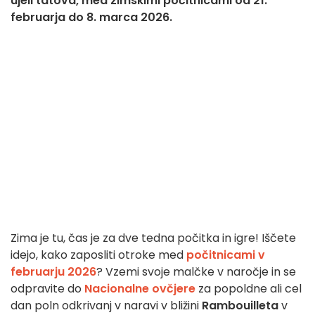
ujeli tatova, med zimskimi počitnicami od 21.
februarja do 8. marca 2026.
Zima je tu, čas je za dve tedna počitka in igre! Iščete
idejo, kako zaposliti otroke med
počitnicami v
februarju 2026
? Vzemi svoje malčke v naročje in se
odpravite do
Nacionalne ovčjere
za popoldne ali cel
dan poln odkrivanj v naravi v bližini
Rambouilleta
v