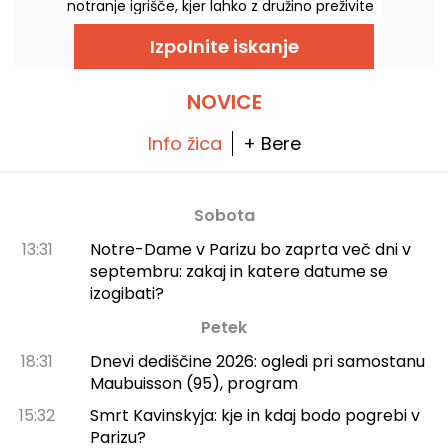
notranje igrišče, kjer lahko z družino preživite
celo popoldne, se igrate in zabavate za vse
starosti.
Izpolnite iskanje
NOVICE
Info žica
+ Bere
Sobota
13:31
Notre-Dame v Parizu bo zaprta več dni v
septembru: zakaj in katere datume se
izogibati?
Petek
18:31
Dnevi dediščine 2026: ogledi pri samostanu
Maubuisson (95), program
15:32
Smrt Kavinskyja: kje in kdaj bodo pogrebi v
Parizu?