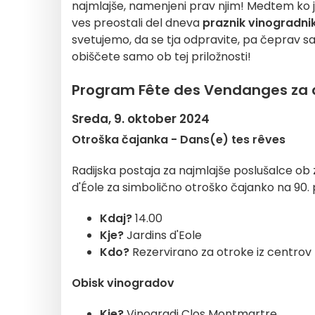
najmlajše, namenjeni prav njim! Medtem ko j
ves preostali del dneva
praznik vinogradni
svetujemo, da se tja odpravite, pa čeprav s
obiščete samo ob tej priložnosti!
Program Fête des Vendanges za d
Sreda, 9. oktober 2024
Otroška čajanka - Dans(e) tes rêves
Radijska postaja za najmlajše poslušalce ob
d'Éole za simbolično otroško čajanko na 90. 
Kdaj?
14.00
Kje?
Jardins d'Eole
Kdo?
Rezervirano za otroke iz centrov z
Obisk vinogradov
Kje?
Vinogradi Clos Montmartre