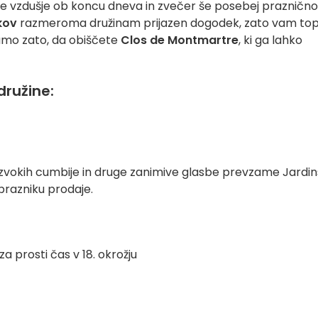
e vzdušje ob koncu dneva in zvečer še posebej praznično,
kov
razmeroma družinam prijazen dogodek, zato vam top
amo zato, da obiščete
Clos de Montmartre
, ki ga lahko
ružine:
 zvokih cumbije in druge zanimive glasbe prevzame Jardin
prazniku prodaje.
a prosti čas v 18. okrožju