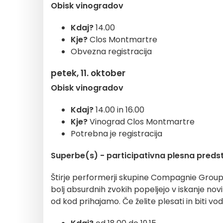
Obisk vinogradov
Kdaj?
14.00
Kje?
Clos Montmartre
Obvezna registracija
petek, 11. oktober
Obisk vinogradov
Kdaj?
14.00 in 16.00
Kje?
Vinograd Clos Montmartre
Potrebna je registracija
Superbe(s) - participativna plesna preds
Štirje performerji skupine Compagnie Group B
bolj absurdnih zvokih popeljejo v iskanje no
od kod prihajamo. Če želite plesati in biti vod