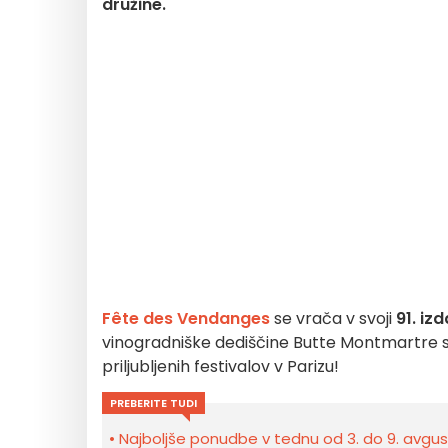
družine.
Fête des Vendanges
se vrača v svoji
91. izd
vinogradniške dediščine Butte Montmartre 
priljubljenih festivalov v Parizu!
PREBERITE TUDI
Najboljše ponudbe v tednu od 3. do 9. avgust