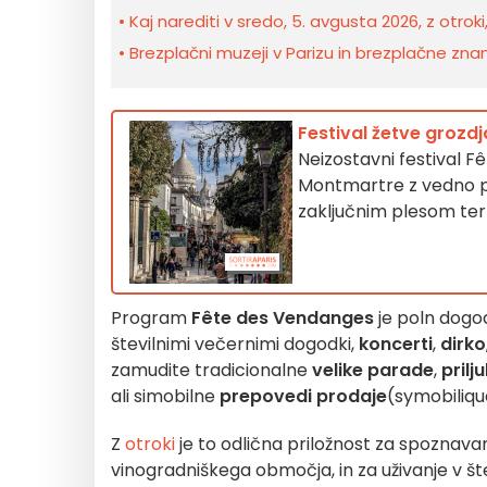
Kaj narediti v sredo, 5. avgusta 2026, z otroki
Brezplačni muzeji v Parizu in brezplačne znam
Festival žetve grozd
Neizostavni festival 
Montmartre z vedno p
zaključnim plesom ter 
Program
Fête des Vendanges
je poln dogo
številnimi večernimi dogodki,
koncerti
,
dirko
zamudite tradicionalne
velike parade
,
prilj
ali simobilne
prepovedi prodaje
(symobiliq
Z
otroki
je to odlična priložnost za spoznav
vinogradniškega območja, in za uživanje v šte