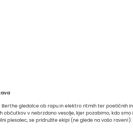
tava
erthe gledalce ob rapu in elektro ritmih ter poetičnih in
vih občutkov v nebrzdano vesolje, kjer pozabimo, kdo smo 
ilni plesalec, se pridružite ekipi (ne glede na vašo raven!).