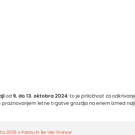
aji
od
9. do 13. oktobra 2024
: to je priložnost za odkrivanj
s praznovanjem letne trgatve grozdja na enem izmed najb
a 2026 v Parizu in Île-de-France