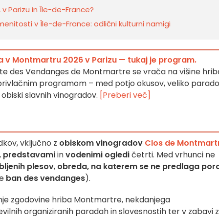
, v Parizu in Île-de-France?
enitosti v Île-de-France: odlični kulturni namigi
ja v Montmartru 2026 v Parizu — tukaj je program.
Fête des Vendanges de Montmartre se vrača na višine hrib
rivlačnim programom – med potjo okusov, veliko parado
obiski slavnih vinogradov.
[Preberi več]
dkov, vključno z
obiskom vinogradov
Clos de Montmart
,
predstavami
in
vodenimi ogledi
četrti. Med vrhunci ne
ubljenih plesov
,
obreda, na katerem se ne predlaga por
ue
ban des vendanges
).
anje zgodovine hriba Montmartre, nekdanjega
vilnih organiziranih paradah in slovesnostih ter v zabavi 