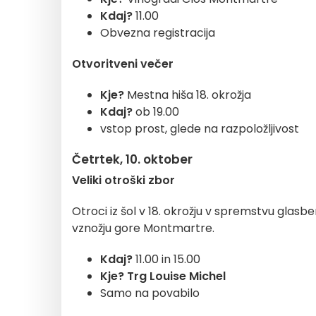
Kdaj?
11.00
Obvezna registracija
Otvoritveni večer
Kje?
Mestna hiša 18. okrožja
Kdaj?
ob 19.00
vstop prost, glede na razpoložljivost
Četrtek, 10. oktober
Veliki otroški zbor
Otroci iz šol v 18. okrožju v spremstvu glasb
vznožju gore Montmartre.
Kdaj?
11.00 in 15.00
Kje? Trg Louise Michel
Samo na povabilo