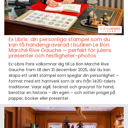
Ex Libris: din personliga stämpel som du
kan få handengraverad i butiken Le Bon
Marché Rive Gauche — perfekt för julens
presenter och festligheter-photos
Ex-Libris Paris välkomnar dig till Le Bon Marché Rive
Gauche fram till den 31 december 2025, där du kan
skapa ett unikt stämpel som speglar din personlighet –
format med ett hantverk som är arv från 1400-talets
traditioner. Varje sigill, tecknat och gravyrat för hand,
berättar en historia – din egen – och sätter prägel på
papper, böcker eller presenter.