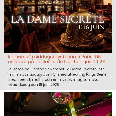
Immersivt middagsmysterium i Paris: kliv
ombord på La Dame de Canton i juni 2026
La Dame de Canton välkomnar La Dame Secrète, ett
immersivt middagsäventyr med utredning längs Seine
med aperitif, måltid och en mystisk intrig som ska
lösas, tisdag den 16 juni 2026.