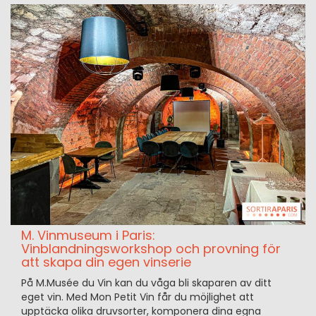
M. Vinmuseum i Paris:
Vinblandningsworkshop och provning för
att skapa din egen vinserie
På M.Musée du Vin kan du våga bli skaparen av ditt
eget vin. Med Mon Petit Vin får du möjlighet att
upptäcka olika druvsorter, komponera dina egna