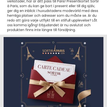
verkstäder, här är ditt pass till Paris! Presentkortet Sortir
à Paris, som du kan ge bort i present eller till dig själv,
ger dig en inblick i huvudstadens modevärld med dess
hemliga platser och adresser som du måste se. Är du
redo att göra varje utflykt till en stilfull upplevelse? Låt
oss komma igång! Erbjudandet är nu avslutat och
produkten finns inte längre till försäljning.