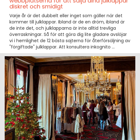
webbplatserna för att sälja dina julklappar
diskret och smidigt
Varje år är det dubbelt eller inget som gäller när det
kommer till julklappar. Ibland är de en dröm, ibland är
de inte det, och julklapparna är inte alltid trevliga
överraskningar. Så för att göra dig lite gladare avslöjar
vi i hemlighet de 12 bästa sajterna för återförsäljning av
"förgiftade" julklappar. Att konsultera inkognito ...