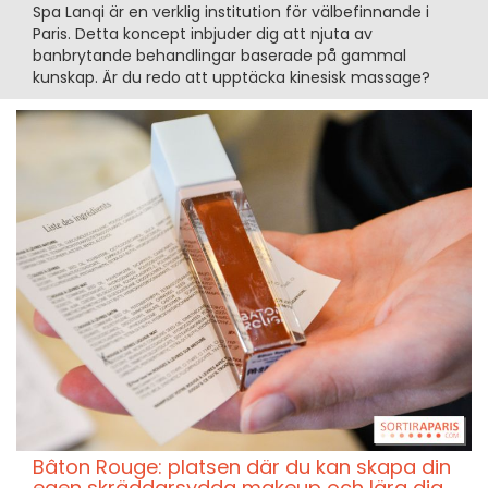
Spa Lanqi är en verklig institution för välbefinnande i
Paris. Detta koncept inbjuder dig att njuta av
banbrytande behandlingar baserade på gammal
kunskap. Är du redo att upptäcka kinesisk massage?
Bâton Rouge: platsen där du kan skapa din
egen skräddarsydda makeup och lära dig