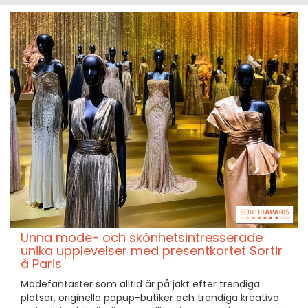
Unna mode- och skönhetsintresserade
unika upplevelser med presentkortet Sortir
à Paris
Modefantaster som alltid är på jakt efter trendiga
platser, originella popup-butiker och trendiga kreativa