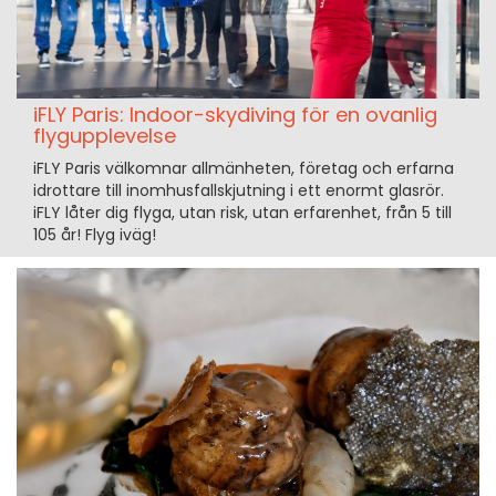
iFLY Paris: Indoor-skydiving för en ovanlig
flygupplevelse
iFLY Paris välkomnar allmänheten, företag och erfarna
idrottare till inomhusfallskjutning i ett enormt glasrör.
iFLY låter dig flyga, utan risk, utan erfarenhet, från 5 till
105 år! Flyg iväg!