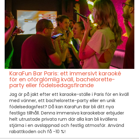
KaraFun Bar Paris: ett immersivt karaoké
för en oförglömlig kväll, bachelorette-
party eller födelsedagsfirande
Jag är på jakt efter ett karaoke-ställe i Paris för en kväll
med vänner, ett bachelorette-party eller en unik
födelsedagsfest? Då kan KaraFun Bar bli ditt nya
festliga tillhåll. Denna immersiva karaokebar erbjuder
helt utrustade privata rum där alla kan bli kvällens
stjärna i en avslappnad och festlig atmosfär. Använd
rabattkoden och få -10 %!