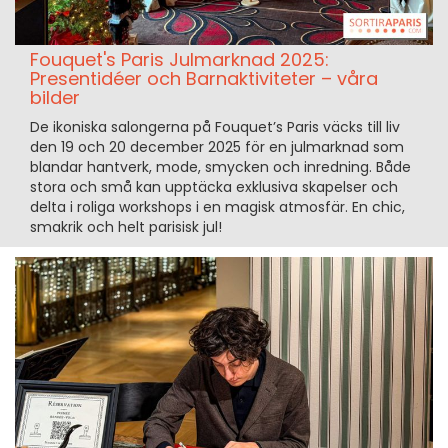
Fouquet's Paris Julmarknad 2025:
Presentidéer och Barnaktiviteter – våra
bilder
De ikoniska salongerna på Fouquet’s Paris väcks till liv
den 19 och 20 december 2025 för en julmarknad som
blandar hantverk, mode, smycken och inredning. Både
stora och små kan upptäcka exklusiva skapelser och
delta i roliga workshops i en magisk atmosfär. En chic,
smakrik och helt parisisk jul!