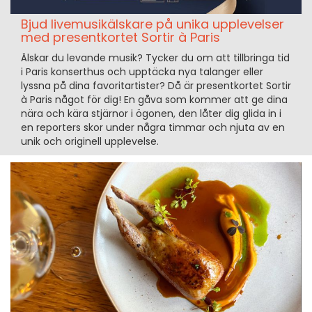
Bjud livemusikälskare på unika upplevelser
med presentkortet Sortir à Paris
Älskar du levande musik? Tycker du om att tillbringa tid
i Paris konserthus och upptäcka nya talanger eller
lyssna på dina favoritartister? Då är presentkortet Sortir
à Paris något för dig! En gåva som kommer att ge dina
nära och kära stjärnor i ögonen, den låter dig glida in i
en reporters skor under några timmar och njuta av en
unik och originell upplevelse.