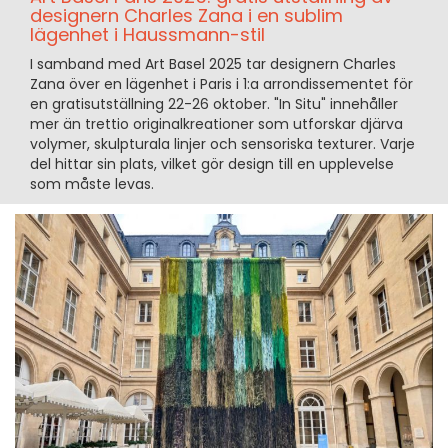
designern Charles Zana i en sublim
lägenhet i Haussmann-stil
I samband med Art Basel 2025 tar designern Charles
Zana över en lägenhet i Paris i 1:a arrondissementet för
en gratisutställning 22-26 oktober. "In Situ" innehåller
mer än trettio originalkreationer som utforskar djärva
volymer, skulpturala linjer och sensoriska texturer. Varje
del hittar sin plats, vilket gör design till en upplevelse
som måste levas.