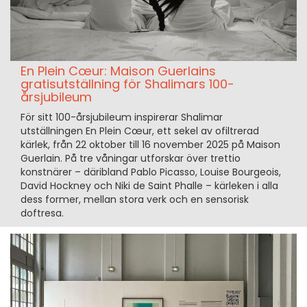
En Plein Cœur: Maison Guerlains
gratisutställning för Shalimars 100-
årsjubileum
För sitt 100-årsjubileum inspirerar Shalimar
utställningen En Plein Cœur, ett sekel av ofiltrerad
kärlek, från 22 oktober till 16 november 2025 på Maison
Guerlain. På tre våningar utforskar över trettio
konstnärer – däribland Pablo Picasso, Louise Bourgeois,
David Hockney och Niki de Saint Phalle – kärleken i alla
dess former, mellan stora verk och en sensorisk
doftresa.