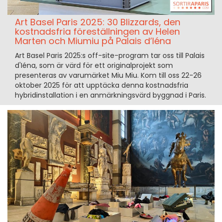
Art Basel Paris 2025: 30 Blizzards, den
kostnadsfria föreställningen av Helen
Marten och Miumiu på Palais d’Iéna
Art Basel Paris 2025:s off-site-program tar oss till Palais
d'Iéna, som är värd för ett originalprojekt som
presenteras av varumärket Miu Miu. Kom till oss 22-26
oktober 2025 för att upptäcka denna kostnadsfria
hybridinstallation i en anmärkningsvärd byggnad i Paris.