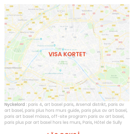
VISA KORTET
Nyckelord :
paris 4
,
art basel paris
,
Arsenal distrikt
,
paris av
art basel
,
paris plus hors murs guide
,
paris plus av art basel
,
paris art basel mässa
,
off-site program paris av art basel
,
paris plus par art basel hors les murs
,
Paris
,
Hôtel de Sully