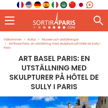
Välkommen
Kultur
Museer och utställningar
Art Basel Paris: en utställning med skulpturer på Hôtel de Sully i
Paris
ART BASEL PARIS: EN
UTSTÄLLNING MED
SKULPTURER PÅ HÔTEL DE
SULLY I PARIS