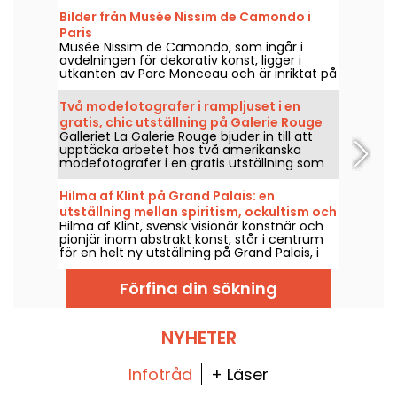
Bilder från Musée Nissim de Camondo i
Paris
Musée Nissim de Camondo, som ingår i
avdelningen för dekorativ konst, ligger i
utkanten av Parc Monceau och är inriktat på
fransk dekorativ konst från andra hälften av
1600-talet.
Två modefotografer i rampljuset i en
gratis, chic utställning på Galerie Rouge
Galleriet La Galerie Rouge bjuder in till att
upptäcka arbetet hos två amerikanska
modefotografer i en gratis utställning som
visas 29 maj–19 september 2026.
Hilma af Klint på Grand Palais: en
utställning mellan spiritism, ockultism och
Hilma af Klint, svensk visionär konstnär och
abstraktion
pionjär inom abstrakt konst, står i centrum
för en helt ny utställning på Grand Palais, i
samarbete med Centre Pompidou, 6 maj–
30 augusti 2026. Hennes mystiska verk,
Förfina din sökning
närda av spiritism och det ockulta, visas för
första gången i Frankrike i en presentation
som samlar nästan alla verk ur cykeln
Templets målningar, hennes största bedrift.
NYHETER
Infotråd
+ Läser