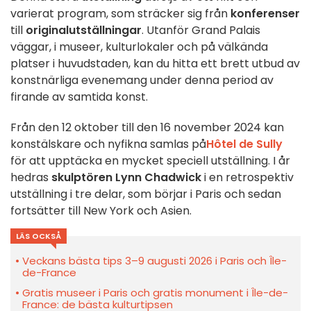
varierat program, som sträcker sig från
konferenser
till
originalutställningar
. Utanför Grand Palais
väggar, i museer, kulturlokaler och på välkända
platser i huvudstaden, kan du hitta ett brett utbud av
konstnärliga evenemang under denna period av
firande av samtida konst.
Från den 12 oktober till den 16 november 2024 kan
konstälskare och nyfikna samlas på
Hôtel de Sully
för att upptäcka en mycket speciell utställning. I år
hedras
skulptören Lynn Chadwick
i en retrospektiv
utställning i tre delar, som börjar i Paris och sedan
fortsätter till New York och Asien.
LÄS OCKSÅ
Veckans bästa tips 3–9 augusti 2026 i Paris och Île-
de-France
Gratis museer i Paris och gratis monument i Île-de-
France: de bästa kulturtipsen