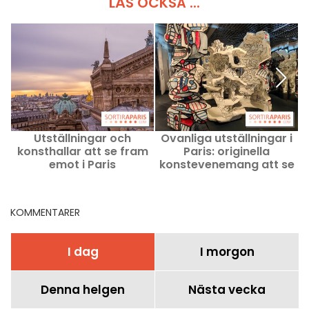
LÄS OCKSÅ ...
Utställningar och
Ovanliga utställningar i
M
konsthallar att se fram
Paris: originella
g
emot i Paris
konstevenemang att se
just nu
KOMMENTARER
I dag
I morgon
Denna helgen
Nästa vecka