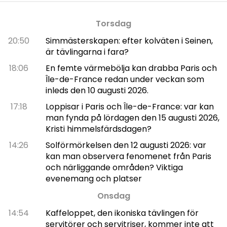
Torsdag
20:50
Simmästerskapen: efter kolväten i Seinen,
är tävlingarna i fara?
18:06
En femte värmebölja kan drabba Paris och
Île-de-France redan under veckan som
inleds den 10 augusti 2026.
17:18
Loppisar i Paris och Île-de-France: var kan
man fynda på lördagen den 15 augusti 2026,
Kristi himmelsfärdsdagen?
14:26
Solförmörkelsen den 12 augusti 2026: var
kan man observera fenomenet från Paris
och närliggande områden? Viktiga
evenemang och platser
Onsdag
14:54
Kaffeloppet, den ikoniska tävlingen för
servitörer och servitriser, kommer inte att