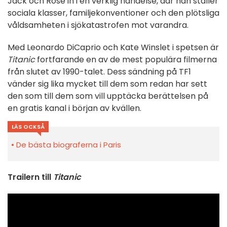
Jack och Rose in i en verklig händelse, där han ställer
sociala klasser, familjekonventioner och den plötsliga
våldsamheten i sjökatastrofen mot varandra.
Med Leonardo DiCaprio och Kate Winslet i spetsen är
Titanic
fortfarande en av de mest populära filmerna
från slutet av 1990-talet. Dess sändning på TF1
vänder sig lika mycket till dem som redan har sett
den som till dem som vill upptäcka berättelsen på
en gratis kanal i början av kvällen.
LÄS OCKSÅ
De bästa biograferna i Paris
Trailern till
Titanic