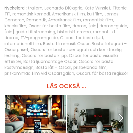
Nyckelord :
trailern
,
Leonardo DiCaprio
,
Kate Winslet
,
Titanic
,
TF1
,
romantisk komedi
,
Amerikansk film
,
kultfilm
,
James
Cameron
,
Romantik
,
Amerikansk film
,
romantisk film
,
kärleksfilm
,
Oscar för bästa film
,
drama
,
[cin] drama-guide
,
[cin] guide till streaming
,
historiskt drama
,
romantiskt
drama
,
TV-programguide
,
Oscars för bästa ljud
,
internationell film
,
Bästa filmmusik Oscar
,
Bästa fotografi –
Oscarpriset
,
Oscars för bästa scenografi och konstnärlig
ledning
,
Oscars för bästa klipp
,
Oscar för bästa visuella
effekter
,
Bästa ljudmontage Oscar
,
Oscars för bästa
kostymdesign
,
Bästa låt – Oscar
,
prisbelönad film
,
priskammad film vid Oscarsgalan
,
Oscars för bästa regissör
LÄS OCKSÅ ...