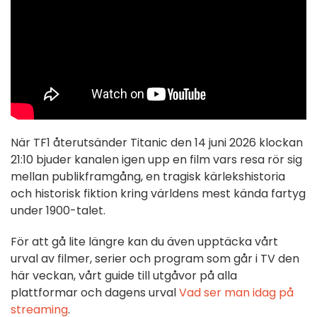
När TF1 återutsänder Titanic den 14 juni 2026 klockan
21:10 bjuder kanalen igen upp en film vars resa rör sig
mellan publikframgång, en tragisk kärlekshistoria
och historisk fiktion kring världens mest kända fartyg
under 1900-talet.
För att gå lite längre kan du även upptäcka vårt
urval av filmer, serier och program som går i TV den
här veckan, vårt guide till utgåvor på alla
plattformar och dagens urval
Vad ser man idag på
streaming
.