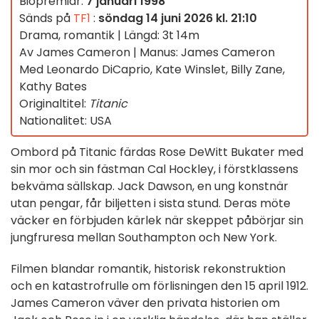
Biopremiär:
7 januari 1998
Sänds på
TF1
:
söndag 14 juni 2026 kl. 21:10
Drama, romantik | Längd: 3t 14m
Av James Cameron | Manus: James Cameron
Med Leonardo DiCaprio, Kate Winslet, Billy Zane,
Kathy Bates
Originaltitel:
Titanic
Nationalitet: USA
Ombord på Titanic färdas Rose DeWitt Bukater med
sin mor och sin fästman Cal Hockley, i förstklassens
bekväma sällskap. Jack Dawson, en ung konstnär
utan pengar, får biljetten i sista stund. Deras möte
väcker en förbjuden kärlek när skeppet påbörjar sin
jungfruresa mellan Southampton och New York.
Filmen blandar romantik, historisk rekonstruktion
och en katastrofrulle om förlisningen den 15 april 1912.
James Cameron väver den privata historien om