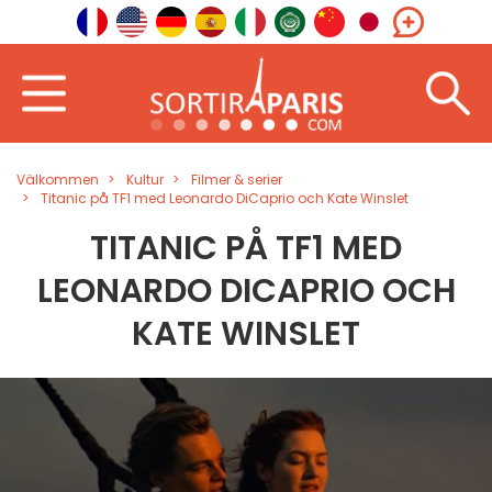
Välkommen
Kultur
Filmer & serier
Titanic på TF1 med Leonardo DiCaprio och Kate Winslet
TITANIC PÅ TF1 MED
LEONARDO DICAPRIO OCH
KATE WINSLET