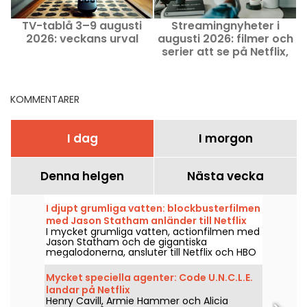
TV-tablå 3–9 augusti
Streamingnyheter i
F
2026: veckans urval
augusti 2026: filmer och
2
serier att se på Netflix,
Disney+ och Prime Video
KOMMENTARER
I dag
I morgon
Denna helgen
Nästa vecka
I djupt grumliga vatten: blockbusterfilmen
med Jason Statham anländer till Netflix
I mycket grumliga vatten, actionfilmen med
och HBO Max
Jason Statham och de gigantiska
megalodonerna, ansluter till Netflix och HBO
Max den 2 augusti 2026.
Mycket speciella agenter: Code U.N.C.L.E.
landar på Netflix
Henry Cavill, Armie Hammer och Alicia