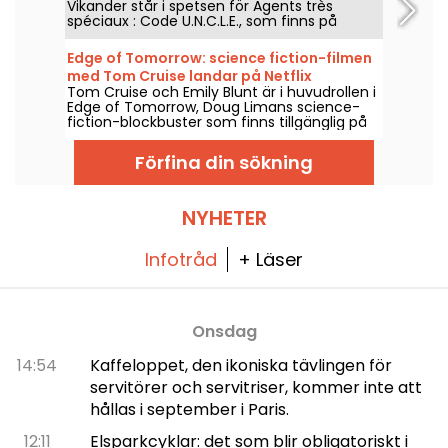
Vikander står i spetsen för Agents très
spéciaux : Code U.N.C.L.E., som finns på
Netflix från och med den 6 augusti 2026.
Edge of Tomorrow: science fiction-filmen
med Tom Cruise landar på Netflix
Tom Cruise och Emily Blunt är i huvudrollen i
Edge of Tomorrow, Doug Limans science-
fiction-blockbuster som finns tillgänglig på
Netflix från och med den 6 augusti 2026.
Förfina din sökning
NYHETER
Infotråd
+ Läser
Onsdag
14:54
Kaffeloppet, den ikoniska tävlingen för
servitörer och servitriser, kommer inte att
hållas i september i Paris.
12:11
Elsparkcyklar: det som blir obligatoriskt i