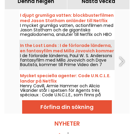
Denna helgen
Nästa vecka
I djupt grumliga vatten: blockbusterfilmen
med Jason Statham anländer till Netflix
I mycket grumliga vatten, actionfilmen med
och HBO Max
Jason Statham och de gigantiska
megalodonerna, ansluter till Netflix och HBO
Max den 2 augusti 2026.
In the Lost Lands : I de förlorade länderna,
en fantasyfilm med Milla Jovovich kommer
I de förlorade länderna, Paul W. S. Andersons
till Prime Video
fantasyfilm med Milla Jovovich och Dave
Bautista, kommer till Prime Video den 7
augusti 2026.
Mycket speciella agenter: Code U.N.C.L.E.
landar på Netflix
Henry Cavill, Armie Hammer och Alicia
Vikander står i spetsen för Agents très
spéciaux : Code U.N.C.L.E., som finns på
Netflix från och med den 6 augusti 2026.
Förfina din sökning
NYHETER