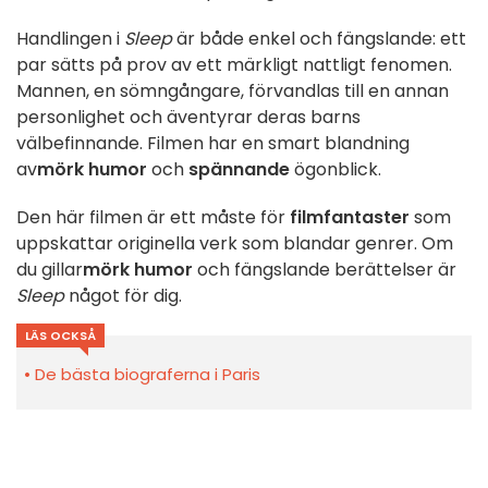
Handlingen i
Sleep
är både enkel och fängslande: ett
par sätts på prov av ett märkligt nattligt fenomen.
Mannen, en sömngångare, förvandlas till en annan
personlighet och äventyrar deras barns
välbefinnande. Filmen har en smart blandning
av
mörk humor
och
spännande
ögonblick.
Den här filmen är ett måste för
filmfantaster
som
uppskattar originella verk som blandar genrer. Om
du gillar
mörk humor
och fängslande berättelser är
Sleep
något för dig.
LÄS OCKSÅ
De bästa biograferna i Paris