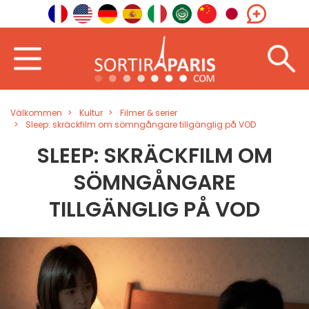
Välkommen
Kultur
Filmer & serier
Sleep: skräckfilm om sömngångare tillgänglig på VOD
SLEEP: SKRÄCKFILM OM
SÖMNGÅNGARE
TILLGÄNGLIG PÅ VOD