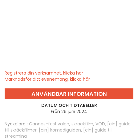
Registrera din verksamhet, klicka här
Marknadsför ditt evenemang, klicka här
ANVÄNDBAR INFORMATION
DATUM OCH TIDTABELLER
Från 26 juni 2024
Nyckelord :
Cannes-festivalen
,
skräckfilm
,
VOD
,
[cin] guide
till skräckfilmer
,
[cin] komediguiden
,
[cin] guide till
streaming