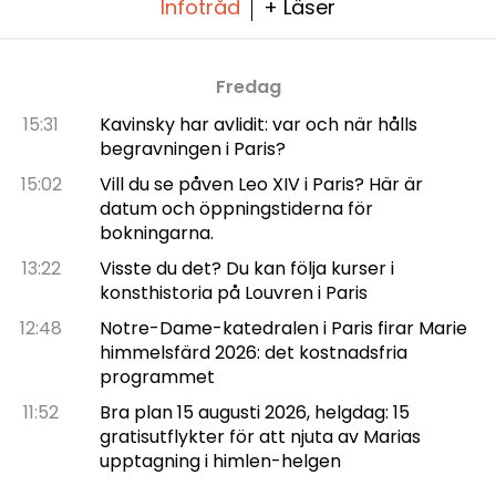
Infotråd
+ Läser
Fredag
15:31
Kavinsky har avlidit: var och när hålls
begravningen i Paris?
15:02
Vill du se påven Leo XIV i Paris? Här är
datum och öppningstiderna för
bokningarna.
13:22
Visste du det? Du kan följa kurser i
konsthistoria på Louvren i Paris
12:48
Notre-Dame-katedralen i Paris firar Marie
himmelsfärd 2026: det kostnadsfria
programmet
11:52
Bra plan 15 augusti 2026, helgdag: 15
gratisutflykter för att njuta av Marias
upptagning i himlen-helgen