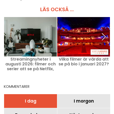
LÄS OCKSÅ ...
Streamingnyheter i
Vilka filmer är värda att
augusti 2026: filmer och
se på bio i januari 2027?
b
serier att se på Netflix,
Disney+ och Prime Video
KOMMENTARER
I dag
I morgon