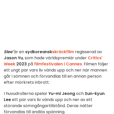
Slee
"
är en
sydkoreansk
skräckfilm
regisserad av
Jason Yu
, som hade världspremiär under
Critics'
Week
2023
på
filmfestivalen i Cannes
. Filmen följer
ett ungt par vars liv vänds upp och ner när mannen
går i sömnen och förvandlas till en annan person
efter mörkrets inbrott.
I huvudrollerna spelar
Yu-mi Jeong
och
Sun-kyun
Lee
ett par vars liv vänds upp och ner av ett
störande sömngångartillstånd. Deras nätter
förvandlas till andlös spänning.