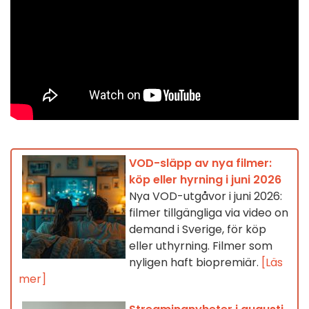
VOD-släpp av nya filmer:
köp eller hyrning i juni 2026
Nya VOD-utgåvor i juni 2026:
filmer tillgängliga via video on
demand i Sverige, för köp
eller uthyrning. Filmer som
nyligen haft biopremiär.
[Läs
mer]