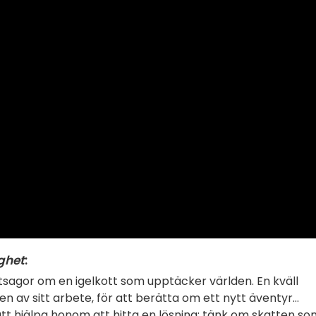
ghet
:
tsagor om en igelkott som upptäcker världen. En kväll
v sitt arbete, för att berätta om ett nytt äventyr...
att hjälpa honom att hitta en lösning: tänk om skatten so