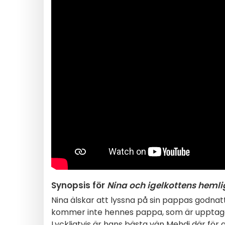
Synopsis för
Nina och igelkottens hemli
Nina älskar att lyssna på sin pappas godnat
kommer inte hennes pappa, som är upptagen a
Lyckligtvis är hans bästa vän Mehdi där för 