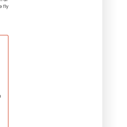
 fly
u