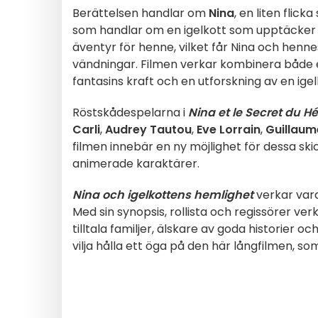
Berättelsen handlar om
Nina
, en liten flic
som handlar om en igelkott som upptäcker v
äventyr för henne, vilket får Nina och hennes
vändningar. Filmen verkar kombinera både 
fantasins kraft och en utforskning av en igelk
Röstskådespelarna i
Nina et le Secret du H
Carli
,
Audrey Tautou
,
Eve Lorrain
,
Guillaum
filmen innebär en ny möjlighet för dessa ski
animerade karaktärer.
Nina och igelkottens hemlighet
verkar vara
Med sin synopsis, rollista och regissörer ve
tilltala familjer, älskare av goda historier
vilja hålla ett öga på den här långfilmen, 