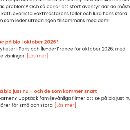
as problem? Och så börjar ett stort äventyr där de måste
katt, överlista vaktmästarens fällor och lura hans stora
kotten som leder utredningen tillsammans med dem!
se på bio i oktober 2026?
yheter i Paris och Île-de-France för oktober 2026, med
 visningar.
[Läs mer]
 på bio just nu – och de som kommer snart
barnen? Upptäck familjevänliga filmer att se på bio just n
rer för små och stora.
[Läs mer]