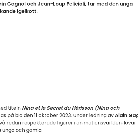
Alain Gagnol och Jean-Loup Felicioli, tar med den unga
kande igelkott.
ed titeln
Nina et le Secret du Hérisson (Nina och
s på bio den 11 oktober 2023. Under ledning av
Alain Ga
två redan respekterade figurer i animationsvärlden, lovar
de unga och gamla.