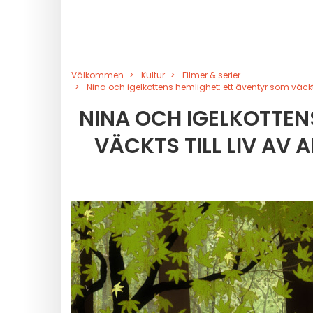
Välkommen
Kultur
Filmer & serier
Nina och igelkottens hemlighet: ett äventyr som väckts
NINA OCH IGELKOTTEN
VÄCKTS TILL LIV AV