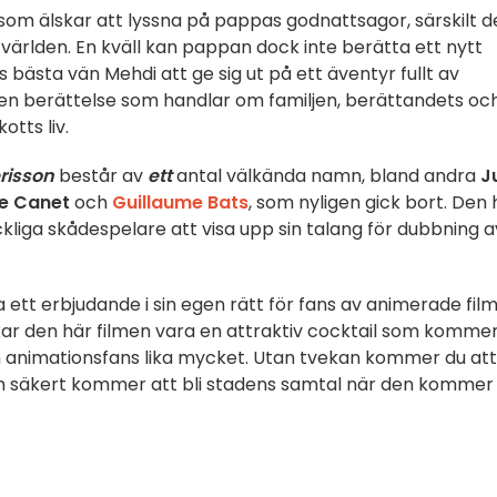
ka som älskar att lyssna på pappas godnattsagor, särskilt d
ärlden. En kväll kan pappan dock inte berätta ett nytt
 bästa vän Mehdi att ge sig ut på ett äventyr fullt av
en berättelse som handlar om familjen, berättandets oc
otts liv.
érisson
består av
ett
antal välkända namn, bland andra
J
e Canet
och
Guillaume Bats
, som nyligen gick bort. Den 
ckliga skådespelare att visa upp sin talang för dubbning a
 ett erbjudande i sin egen rätt för fans av animerade film
rkar den här filmen vara en attraktiv cocktail som kommer
 och animationsfans lika mycket. Utan tvekan kommer du att
som säkert kommer att bli stadens samtal när den kommer 