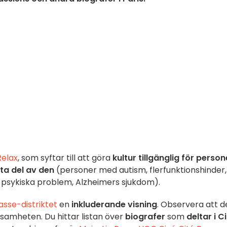
Relax
, som syftar till att göra
kultur tillgänglig för person
ta del av den
(personer med autism, flerfunktionshinder,
er, psykiska problem, Alzheimers sjukdom).
sse-distriktet
en
inkluderande visning
. Observera att d
samheten. Du hittar listan över
biografer
som
deltar i C