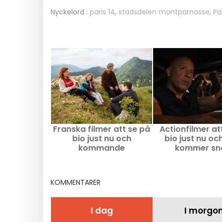
Nyckelord :
paris 14
,
stadsdelen montparnasse
,
Pa
Franska filmer att se på
Actionfilmer at
bio just nu och
bio just nu o
kommande
kommer sn
KOMMENTARER
I dag
I morgo