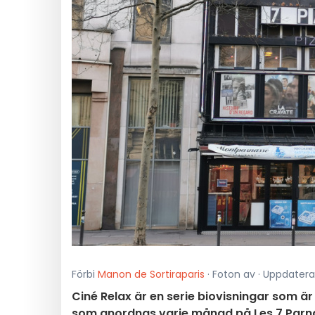
Förbi
Manon de Sortiraparis
· Foton av · Uppdatera
Ciné Relax är en serie biovisningar som 
som anordnas varje månad på Les 7 Parnas