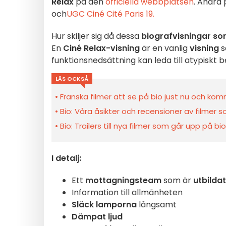
Relax
på den
officiella webbplatsen
. Andra
och
UGC Ciné Cité Paris 19.
Hur skiljer sig då dessa
biografvisningar so
En
Ciné Relax-visning
är en vanlig
visning
s
funktionsnedsättning kan leda till atypiskt 
LÄS OCKSÅ
Franska filmer att se på bio just nu och k
Bio: Våra åsikter och recensioner av filmer
Bio: Trailers till nya filmer som går upp på b
I detalj:
Ett
mottagningsteam
som är
utbildat
Information till allmänheten
Släck lamporna
långsamt
Dämpat ljud