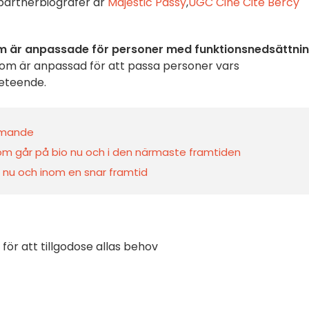
 partnerbiografer är
Majestic Passy
,
UGC Ciné Cité Bercy
m är anpassade för personer med funktionsnedsättni
om är anpassad för att passa personer vars
beteende.
ommande
 som går på bio nu och i den närmaste framtiden
io nu och inom en snar framtid
för att tillgodose allas behov