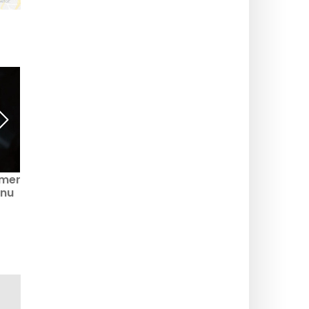
ilmer
Bio: Våra åsikter och
Bal arrangé: den
 nu
recensioner av filmer
inkluderande festen som
som går på bio nu och i
sätter personer med
den närmaste framtiden
funktionsnedsättning i
rampljuset i sommar