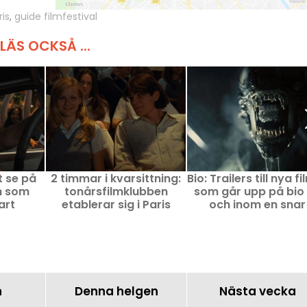
ris
,
guide filmfestival
LÄS OCKSÅ ...
t se på
2 timmar i kvarsittning:
Bio: Trailers till nya f
ch som
tonårsfilmklubben
som går upp på bio
art
etablerar sig i Paris
och inom en snar
framtid
n
Denna helgen
Nästa vecka