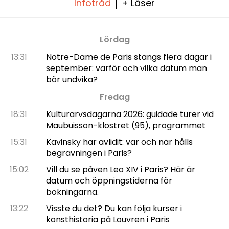
Infotråd
+ Läser
Lördag
13:31
Notre-Dame de Paris stängs flera dagar i
september: varför och vilka datum man
bör undvika?
Fredag
18:31
Kulturarvsdagarna 2026: guidade turer vid
Maubuisson-klostret (95), programmet
15:31
Kavinsky har avlidit: var och när hålls
begravningen i Paris?
15:02
Vill du se påven Leo XIV i Paris? Här är
datum och öppningstiderna för
bokningarna.
13:22
Visste du det? Du kan följa kurser i
konsthistoria på Louvren i Paris