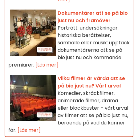
Dokumentärer att se på bio
just nu och framöver
Porträtt, undersökningar,
historiska berättelser,
samhälle eller musik: upptäck
dokumentärerna att se på
bio just nu och kommande
premiärer.
[Läs mer]
Vilka filmer är värda att se
på bio just nu? Vårt urval
Komedier, skräckfilmer,
animerade filmer, drama
eller blockbuster – vårt urval
av filmer att se på bio just nu,
beroende på vad du känner
för.
[Läs mer]