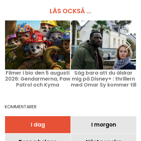
LÄS OCKSÅ ...
Filmer i bio den 5 augusti
Säg bara att du älskar
D
2026: Gendarmerna, Paw
mig på Disney+ : thrillern
b
Patrol och Kyma
med Omar Sy kommer till
streaming
KOMMENTARER
I dag
I morgon