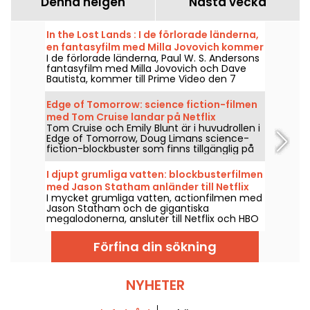
Denna helgen
Nästa vecka
In the Lost Lands : I de förlorade länderna,
en fantasyfilm med Milla Jovovich kommer
I de förlorade länderna, Paul W. S. Andersons
till Prime Video
fantasyfilm med Milla Jovovich och Dave
Bautista, kommer till Prime Video den 7
augusti 2026.
Edge of Tomorrow: science fiction-filmen
med Tom Cruise landar på Netflix
Tom Cruise och Emily Blunt är i huvudrollen i
Edge of Tomorrow, Doug Limans science-
fiction-blockbuster som finns tillgänglig på
Netflix från och med den 6 augusti 2026.
I djupt grumliga vatten: blockbusterfilmen
med Jason Statham anländer till Netflix
I mycket grumliga vatten, actionfilmen med
och HBO Max
Jason Statham och de gigantiska
megalodonerna, ansluter till Netflix och HBO
Max den 2 augusti 2026.
Förfina din sökning
NYHETER