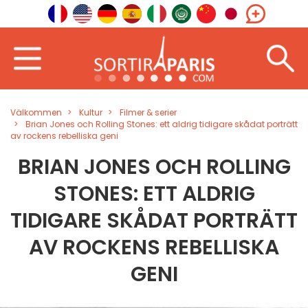
Välkommen
Kultur
Filmer & serier
Brian Jones och Rolling Stones: ett aldrig tidigare skådat porträtt
av rockens rebelliska geni
BRIAN JONES OCH ROLLING
STONES: ETT ALDRIG
TIDIGARE SKÅDAT PORTRÄTT
AV ROCKENS REBELLISKA
GENI