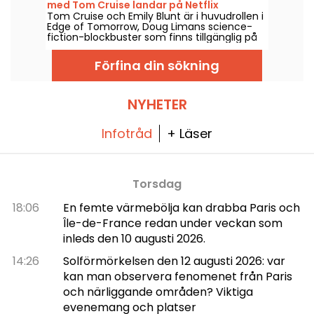
med Tom Cruise landar på Netflix
Tom Cruise och Emily Blunt är i huvudrollen i
Edge of Tomorrow, Doug Limans science-
fiction-blockbuster som finns tillgänglig på
Netflix från och med den 6 augusti 2026.
Förfina din sökning
NYHETER
Infotråd
+ Läser
Torsdag
18:06
En femte värmebölja kan drabba Paris och
Île-de-France redan under veckan som
inleds den 10 augusti 2026.
14:26
Solförmörkelsen den 12 augusti 2026: var
kan man observera fenomenet från Paris
och närliggande områden? Viktiga
evenemang och platser