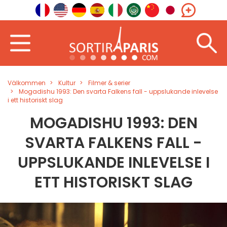
Välkommen
Kultur
Filmer & serier
Mogadishu 1993: Den svarta Falkens fall - uppslukande inlevelse
i ett historiskt slag
MOGADISHU 1993: DEN
SVARTA FALKENS FALL -
UPPSLUKANDE INLEVELSE I
ETT HISTORISKT SLAG