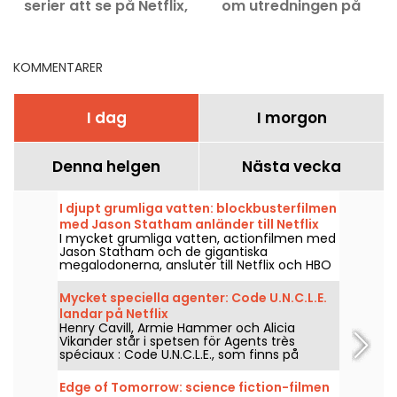
serier att se på Netflix,
om utredningen på
Disney+ och Prime Video
Netflix
KOMMENTARER
I dag
I morgon
Denna helgen
Nästa vecka
I djupt grumliga vatten: blockbusterfilmen
med Jason Statham anländer till Netflix
I mycket grumliga vatten, actionfilmen med
och HBO Max
Jason Statham och de gigantiska
megalodonerna, ansluter till Netflix och HBO
Max den 2 augusti 2026.
Mycket speciella agenter: Code U.N.C.L.E.
landar på Netflix
Henry Cavill, Armie Hammer och Alicia
Vikander står i spetsen för Agents très
spéciaux : Code U.N.C.L.E., som finns på
Netflix från och med den 6 augusti 2026.
Edge of Tomorrow: science fiction-filmen