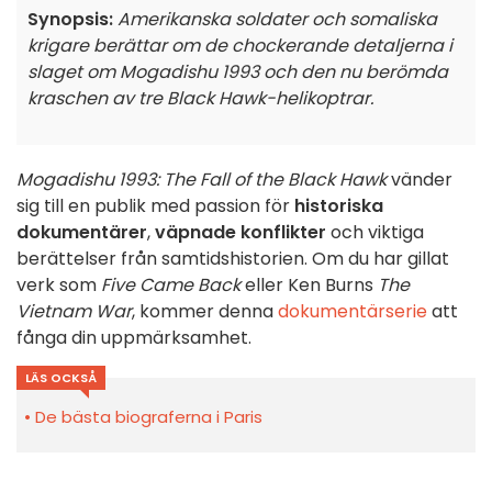
Synopsis:
Amerikanska soldater och somaliska
krigare berättar om de chockerande detaljerna i
slaget om Mogadishu 1993 och den nu berömda
kraschen av tre Black Hawk-helikoptrar.
Mogadishu 1993: The Fall of the Black Hawk
vänder
sig till en publik med passion för
historiska
dokumentärer
,
väpnade konflikter
och viktiga
berättelser från samtidshistorien. Om du har gillat
verk som
Five Came Back
eller Ken Burns
The
Vietnam War
, kommer denna
dokumentärserie
att
fånga din uppmärksamhet.
LÄS OCKSÅ
De bästa biograferna i Paris