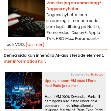
Vad ska jag streama idag?
Dagens nyheter
Dagens nyheter inom
streaming: filmer och serier
som lagts till idag på Netflix,
Prime Video, Disney+, Apple
TV+, HBO Max, Paramount+
och VOD.
[Läs mer]
Denna sida kan innehålla AI-assisterade element,
mer information här
.