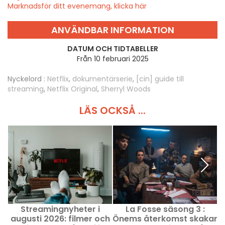
Marknadsför ditt evenemang, klicka här
ANVÄNDBAR INFORMATION
DATUM OCH TIDTABELLER
Från 10 februari 2025
Nyckelord :
Netflix
,
dokumentärserie
,
[cin] guide till
streaming
,
Netflix Original
,
Sherryl Woods
LÄS OCKSÅ ...
Streamingnyheter i
La Fosse säsong 3 :
augusti 2026: filmer och
Önems återkomst skakar