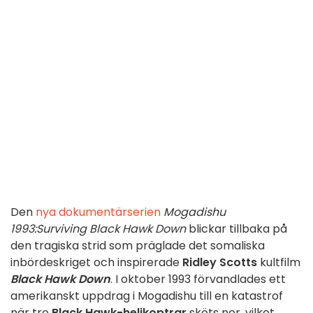
Den
nya dokumentärserien
Mogadishu
1993:
Surviving Black Hawk
Down
blickar tillbaka på
den tragiska strid som präglade det somaliska
inbördeskriget och inspirerade
Ridley Scotts
kultfilm
Black Hawk Down
. I oktober 1993 förvandlades ett
amerikanskt uppdrag i Mogadishu till en katastrof
när tre
Black Hawk-helikoptrar
sköts ner, vilket