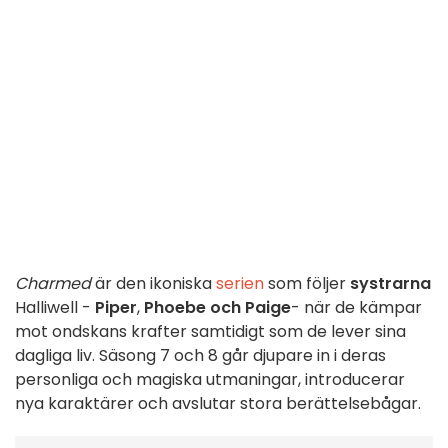
Charmed
är den ikoniska
serien
som följer
systrarna
Halliwell -
Piper
,
Phoebe
och Paige
- när de kämpar
mot ondskans krafter samtidigt som de lever sina
dagliga liv.
Säsong 7 och 8 går djupare in i deras
personliga och magiska utmaningar, introducerar
nya karaktärer och avslutar stora berättelsebågar.