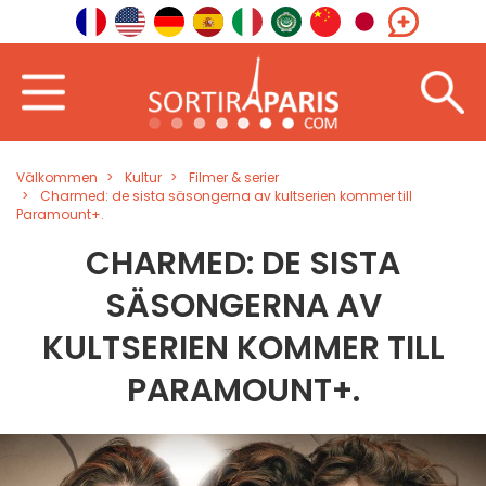
Välkommen
Kultur
Filmer & serier
Charmed: de sista säsongerna av kultserien kommer till
Paramount+.
CHARMED: DE SISTA
SÄSONGERNA AV
KULTSERIEN KOMMER TILL
PARAMOUNT+.