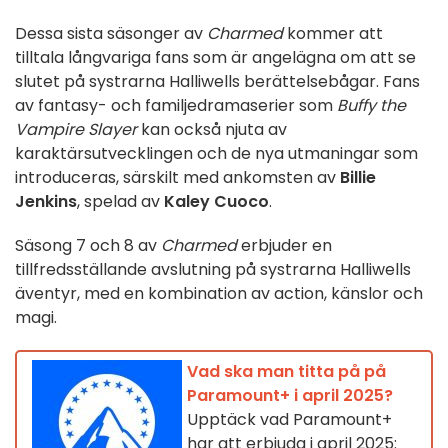
Dessa sista säsonger av
Charmed
kommer att
tilltala långvariga fans som är angelägna om att se
slutet på systrarna Halliwells berättelsebågar.
Fans
av fantasy- och familjedramaserier som
Buffy the
Vampire Slayer
kan också njuta av
karaktärsutvecklingen och de nya utmaningar som
introduceras, särskilt med ankomsten av
Billie
Jenkins
, spelad av
Kaley Cuoco
.
Säsong 7 och 8 av
Charmed
erbjuder en
tillfredsställande avslutning på systrarna Halliwells
äventyr, med en kombination av action, känslor och
magi.
Vad ska man titta på på
Paramount+ i april 2025?
Upptäck vad Paramount+
har att erbjuda i april 2025: