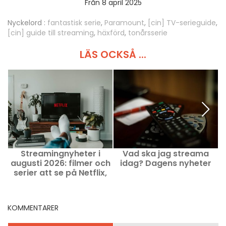
Från 8 april 2025
Nyckelord :
fantastisk serie
,
Paramount
,
[cin] TV-serieguide
,
[cin] guide till streaming
,
häxförd
,
tonårsserie
LÄS OCKSÅ ...
Streamingnyheter i
Vad ska jag streama
augusti 2026: filmer och
idag? Dagens nyheter
m
serier att se på Netflix,
m
Disney+ och Prime Video
KOMMENTARER