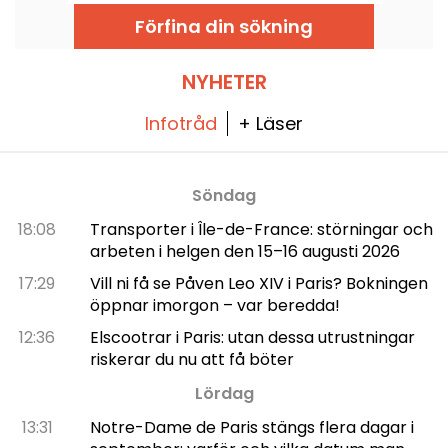
cast, trailer: allt du behöver veta.
Förfina din sökning
NYHETER
Infotråd
+ Läser
Söndag
18:08
Transporter i Île-de-France: störningar och
arbeten i helgen den 15–16 augusti 2026
17:29
Vill ni få se Påven Leo XIV i Paris? Bokningen
öppnar imorgon – var beredda!
12:36
Elscootrar i Paris: utan dessa utrustningar
riskerar du nu att få böter
Lördag
13:31
Notre-Dame de Paris stängs flera dagar i