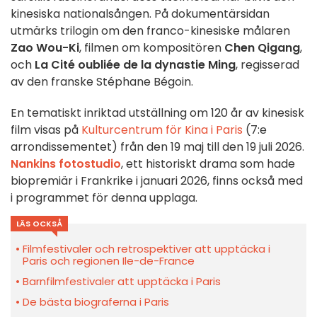
kinesiska nationalsången. På dokumentärsidan
utmärks trilogin om den franco-kinesiske målaren
Zao Wou-Ki
, filmen om kompositören
Chen Qigang
,
och
La Cité oubliée de la dynastie Ming
, regisserad
av den franske Stéphane Bégoin.
En tematiskt inriktad utställning om 120 år av kinesisk
film visas på
Kulturcentrum för Kina i Paris
(7:e
arrondissementet) från den 19 maj till den 19 juli 2026.
Nankins fotostudio
, ett historiskt drama som hade
biopremiär i Frankrike i januari 2026, finns också med
i programmet för denna upplaga.
LÄS OCKSÅ
Filmfestivaler och retrospektiver att upptäcka i
Paris och regionen Ile-de-France
Barnfilmfestivaler att upptäcka i Paris
De bästa biograferna i Paris