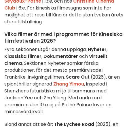
Seydoux-Pathé
i 13:e, och hos
Christine Cinéma
Club
i 6:e. För kinesiska filmesugna som inte har
möjlighet att resa till Kina är detta utan tvekan årets
stora tillställning.
Vilka filmer är med i programmet för Kinesiska
filmfestivalen 2026?
Fyra sektioner utgör denna upplaga:
Nyheter
,
Klassiska filmer
,
Dokumentärer
och
Virtuellt
cinema
. Sektionen Nyheter samlar färska
produktioner, för det mesta premiärvisade i
Frankrike. Invigningsfilmen,
Scare Out
(2026), är en
spionthriller signerad
Zhang Yimou
, inspelad i
Shenzhens futuristiska miljö tillsammans med
Jackson Yee och Zhu Yilong. Med andra ord:
premiären den 10 maj på Pathé Palace lovar en
minnesvärd kväll.
Bland annat att se är:
The Lychee Road
(2025), en