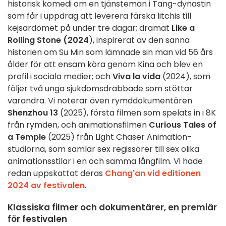
historisk komedi om en tjänsteman i Tang-dynastin
som får i uppdrag att leverera färska litchis till
kejsardömet på under tre dagar; dramat
Like a
Rolling Stone (2024
), inspirerat av den sanna
historien om Su Min som lämnade sin man vid 56 års
ålder för att ensam köra genom Kina och blev en
profil i sociala medier; och
Viva la vida
(2024), som
följer två unga sjukdomsdrabbade som stöttar
varandra. Vi noterar även rymddokumentären
Shenzhou 13
(2025), första filmen som spelats in i 8K
från rymden, och animationsfilmen
Curious Tales of
a Temple
(2025) från Light Chaser Animation-
studiorna, som samlar sex regissörer till sex olika
animationsstilar i en och samma långfilm. Vi hade
redan uppskattat deras
Chang'an vid editionen
2024 av festivalen
.
Klassiska filmer och dokumentärer, en premiär
för festivalen