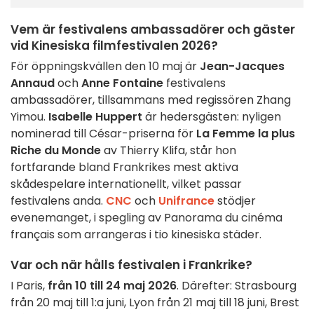
Vem är festivalens ambassadörer och gäster
vid Kinesiska filmfestivalen 2026?
För öppningskvällen den 10 maj är
Jean-Jacques
Annaud
och
Anne Fontaine
festivalens
ambassadörer, tillsammans med regissören Zhang
Yimou.
Isabelle Huppert
är hedersgästen: nyligen
nominerad till César-priserna för
La Femme la plus
Riche du Monde
av Thierry Klifa, står hon
fortfarande bland Frankrikes mest aktiva
skådespelare internationellt, vilket passar
festivalens anda.
CNC
och
Unifrance
stödjer
evenemanget, i spegling av Panorama du cinéma
français som arrangeras i tio kinesiska städer.
Var och när hålls festivalen i Frankrike?
I Paris,
från 10 till 24 maj 2026
. Därefter: Strasbourg
från 20 maj till 1:a juni, Lyon från 21 maj till 18 juni, Brest