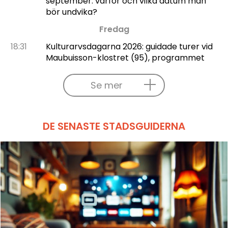
september: varför och vilka datum man
bör undvika?
Fredag
18:31
Kulturarvsdagarna 2026: guidade turer vid
Maubuisson-klostret (95), programmet
Se mer
DE SENASTE STADSGUIDERNA