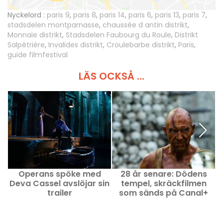
Nyckelord :
paris 9
,
paris 8
,
paris 14
,
paris 6
,
paris 13
,
paris 7
,
stadsdelen montparnasse
,
chaussée d antin distrikt
,
Monnaie distrikt
,
Stadsdelen Faubourg du Roule
,
Distrikt
Salpêtrière
,
Invalides distrikt
,
Croulebarbe distrikt
,
Paris
,
guide filmfestival
LÄS OCKSÅ ...
Operans spöke med
28 år senare: Dödens
Deva Cassel avslöjar sin
tempel, skräckfilmen
trailer
som sänds på Canal+