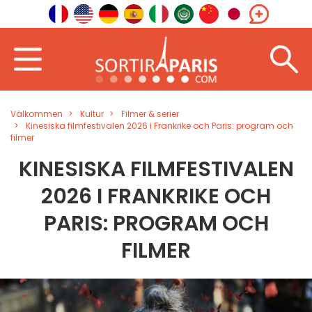
Välkommen
Kultur
Filmer & serier
Kinesiska filmfestivalen 2026 i Frankrike och Paris: program och
filmer
KINESISKA FILMFESTIVALEN
2026 I FRANKRIKE OCH
PARIS: PROGRAM OCH
FILMER