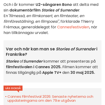
Och i år kommer
U2-sångaren Bono
att delta med
sin
dokumentärfilm
Stories of Surrender
.
En
"filmessä, en filmkonsert, en filmteater, en
filmföreställning, en filmpoesi",
förklarade Thierry
Frémaux, generaldelegat för
Cannesfestivalen
, när
han tillkännagav urvalet.
Var och när kan man se
Stories of Surrender
i
Frankrike?
Stories
of
Surrender
kommer att presenteras på
filmfestivalen i Cannes 2025.
Filmen kommer att
finnas tillgänglig på
Apple TV+
den
30 maj 2025.
LÄS OCKSÅ
Cannes Filmfestival 2026: Senaste nyheterna och
uppdateringarna om den 79:e utgåvan