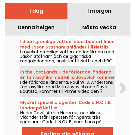
I dag
I morgon
Denna helgen
Nästa vecka
I djupt grumliga vatten: blockbusterfilmen
med Jason Statham anländer till Netflix
I mycket grumliga vatten, actionfilmen med
och HBO Max
Jason Statham och de gigantiska
megalodonerna, ansluter till Netflix och HBO
Max den 2 augusti 2026.
In the Lost Lands : I de förlorade länderna,
en fantasyfilm med Milla Jovovich kommer
I de förlorade länderna, Paul W. S. Andersons
till Prime Video
fantasyfilm med Milla Jovovich och Dave
Bautista, kommer till Prime Video den 7
augusti 2026.
Mycket speciella agenter: Code U.N.C.L.E.
landar på Netflix
Henry Cavill, Armie Hammer och Alicia
Vikander står i spetsen för Agents très
spéciaux : Code U.N.C.L.E., som finns på
Netflix från och med den 6 augusti 2026.
Förfina din sökning