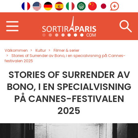
Välkommen
Kultur
Filmer & serier
Stories of Surrender av Bono, i en specialvisning på Cannes-
festivalen 2025
STORIES OF SURRENDER AV
BONO, I EN SPECIALVISNING
PÅ CANNES-FESTIVALEN
2025