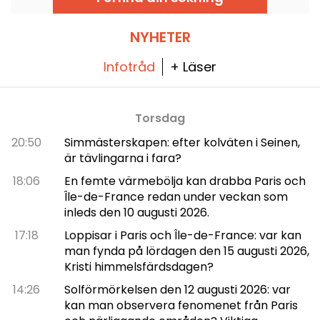
NYHETER
Infotråd
+ Läser
Torsdag
20:50
Simmästerskapen: efter kolväten i Seinen,
är tävlingarna i fara?
18:06
En femte värmebölja kan drabba Paris och
Île-de-France redan under veckan som
inleds den 10 augusti 2026.
17:18
Loppisar i Paris och Île-de-France: var kan
man fynda på lördagen den 15 augusti 2026,
Kristi himmelsfärdsdagen?
14:26
Solförmörkelsen den 12 augusti 2026: var
kan man observera fenomenet från Paris