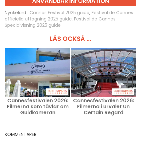
ANVÄNDBAR INFORMATION
Nyckelord :
Cannes Festival 2025 guide
,
Festival de Cannes
officiella uttagning 2025 guide
,
Festival de Cannes
Specialvisning 2025 guide
LÄS OCKSÅ ...
Cannesfestivalen 2026:
Cannesfestivalen 2026:
Filmerna som tävlar om
Filmerna i urvalet Un
Guldkameran
Certain Regard
KOMMENTARER