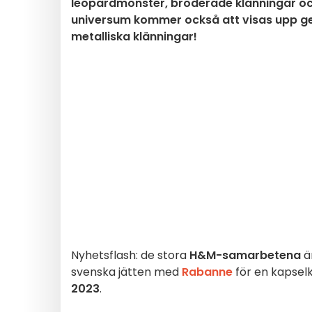
leopardmönster, broderade klänningar och
universum kommer också att visas upp gen
metalliska klänningar!
Nyhetsflash: de stora
H&M-samarbetena
ä
svenska jätten med
Rabanne
för en kapsel
2023
.