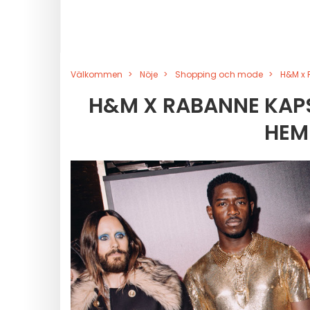
Välkommen
Nöje
Shopping och mode
H&M x 
H&M X RABANNE KAP
HEM 