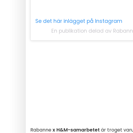
Se det här inlägget på Instagram
En publikation delad av Raba
Rabanne
x H&M-samarbetet
är troget var