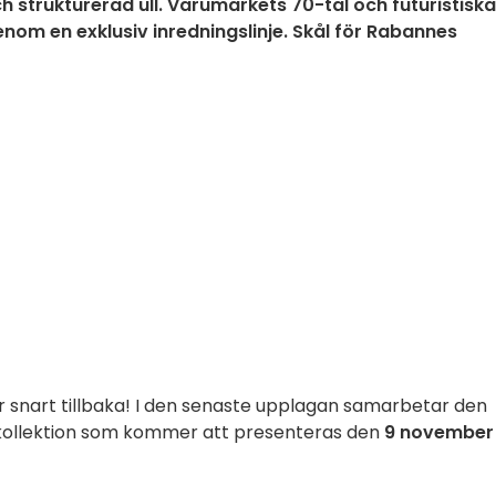
 strukturerad ull. Varumärkets 70-tal och futuristiska
om en exklusiv inredningslinje. Skål för Rabannes
r snart tillbaka! I den senaste upplagan samarbetar den
kollektion som kommer att presenteras den
9 november