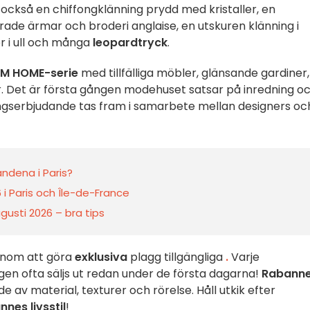
 också en chiffongklänning prydd med kristaller, en
de ärmar och broderi anglaise, en utskuren klänning i
r i ull och många
leopardtryck
.
M HOME-serie
med tillfälliga möbler, glänsande gardiner,
. Det är första gången modehuset satsar på inredning o
ingserbjudande tas fram i samarbete mellan designers oc
andena i Paris?
i Paris och Île-de-France
ugusti 2026 – bra tips
enom att göra
exklusiva
plagg tillgängliga
.
Varje
gen ofta säljs ut redan under de första dagarna!
Rabanne
e av material, texturer och rörelse. Håll utkik efter
nes livsstil
!