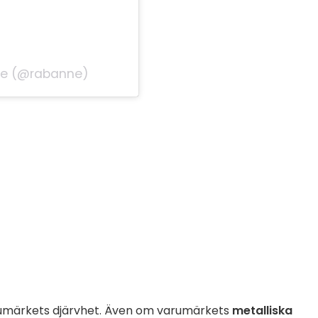
nne (@rabanne)
umärkets djärvhet. Även om varumärkets
metalliska