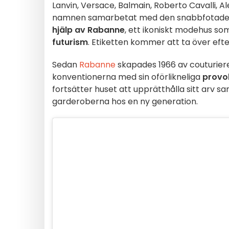
Lanvin, Versace, Balmain, Roberto Cavalli, A
namnen samarbetat med den snabbfotade mo
hjälp av Rabanne
, ett ikoniskt modehus so
futurism
. Etiketten kommer att ta över eft
Sedan
Rabanne
skapades 1966 av couturie
konventionerna med sin oförlikneliga
provok
fortsätter huset att upprätthålla sitt arv 
garderoberna hos en ny generation.