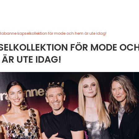
Rabanne kapselkollektion för mode och hem är ute idag!
SELKOLLEKTION FÖR MODE OC
ÄR UTE IDAG!