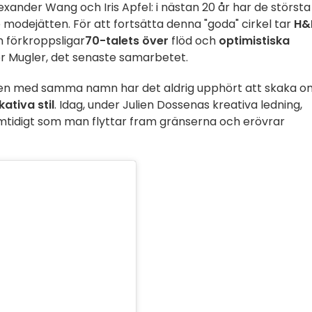
lexander Wang och Iris Apfel: i nästan 20 år har de största
dejätten. För att fortsätta denna "goda" cirkel tar
H&
m förkroppsligar
70-talets över
flöd och
optimistiska
er Mugler, det senaste samarbetet.
ren med samma namn har det aldrig upphört att skaka o
ativa stil
. Idag, under Julien Dossenas kreativa ledning,
samtidigt som man flyttar fram gränserna och erövrar