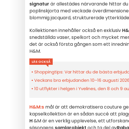
signatur
är allestädes närvarande hittar du
poplinskjorta med veckade överdimensionera
blommig jacquard, strukturerade ytterkläde
Kollektionen innehåller också en exklusiv
H&
snedställda vaser, spelkort och mycket mer
det är också första gången som ett inredn
H&M.
LÄS OCKSÅ
Shoppingtips: Var hittar du de bästa erbjud
Veckans bra erbjudanden 10–16 augusti 2026 
10 utflykter i helgen i Yvelines, den 8 och 9 a
H&M:s
mål är att demokratisera couture g
kapselkollektion är en sådan succé att plag
H
&M är en verklig upplevelse, ett utforskand
säsongens
samlarobjekt
och ta del av
Raban