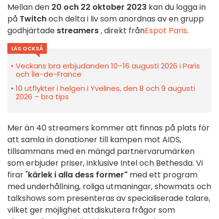
Mellan den
20 och 22 oktober 2023
kan du logga in
på
Twitch
och delta i liv som anordnas av en grupp
godhjärtade
streamers
, direkt från
Espot Paris
.
LÄS OCKSÅ
Veckans bra erbjudanden 10–16 augusti 2026 i Paris
och Île-de-France
10 utflykter i helgen i Yvelines, den 8 och 9 augusti
2026 – bra tips
Mer än 40 streamers kommer att finnas på plats för
att samla in donationer till kampen mot AIDS,
tillsammans med en mängd partnervarumärken
som erbjuder priser, inklusive
Intel och Bethesda
. Vi
firar "
kärlek i alla dess former"
med ett program
med underhållning,
roliga utmaningar
, showmats och
talkshows
som presenteras av specialiserade talare,
vilket ger möjlighet att
diskutera
frågor
som