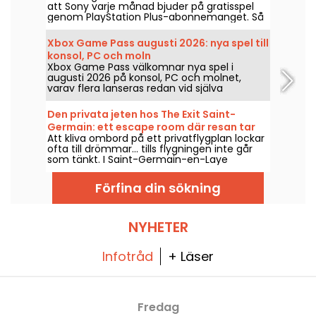
att Sony varje månad bjuder på gratisspel
genom PlayStation Plus-abonnemanget. Så
vilka spel är gratis i augusti 2026? Ta del av
månadens urval.
Xbox Game Pass augusti 2026: nya spel till
konsol, PC och moln
Xbox Game Pass välkomnar nya spel i
augusti 2026 på konsol, PC och molnet,
varav flera lanseras redan vid själva
releasedatumet. Här är de viktigaste
tillskotten som Microsoft tillkännagav för
Den privata jeten hos The Exit Saint-
prenumeranterna av tjänsten.
Germain: ett escape room där resan tar
Att kliva ombord på ett privatflygplan lockar
en oväntad vändning
ofta till drömmar... tills flygningen inte går
som tänkt. I Saint-Germain-en-Laye
förvandlar Le Jet Privé från The Exit denna
miljö till ett escape game som ska lösas i
Förfina din sökning
lag.
NYHETER
Infotråd
+ Läser
Fredag