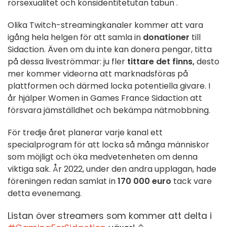
rör
sexualitet
och könsidentitet
utan tabun
.
Olika Twitch-streamingkanaler kommer att vara
igång hela helgen för att samla in
donationer
till
Sidaction. Även om du inte kan donera pengar, titta
på dessa liveströmmar: ju fler
tittare det finns,
desto
mer kommer videorna att marknadsföras på
plattformen och därmed locka potentiella givare. I
år hjälper
Women in Games France
Sidaction
att
försvara
jämställdhet och
bekämpa
nätmobbning
.
För tredje året planerar varje kanal ett
specialprogram för att locka så många människor
som möjligt och öka medvetenheten om denna
viktiga sak.
År 2022, under den andra upplagan, hade
föreningen redan samlat in
170 000 euro
tack vare
detta evenemang.
Listan över streamers som kommer att delta i