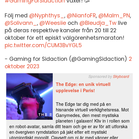
#GamingForSidaction
växer! 🥳
Följ med
@Nyphthys_
,
@NianfoFR
,
@Malm_PN
,
@Solivann_
,
@Weesiie
och
@Bleudja_Tw
live
på deras respektive kanaler från 20 till 22
oktober för ett episkt välgörenhetsmaraton!
pic.twitter.com/CUM3BvYGL5
- Gaming for Sidaction (@GamingSidaction)
2
oktober 2023