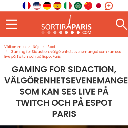
Välkommen
Nöje
Spel
Gaming for Sidaction, välgörenhetsevenemanget som kan ses
live på Twitch och på Espot Paris
GAMING FOR SIDACTION,
VÄLGÖRENHETSEVENEMANGE
SOM KAN SES LIVE PÅ
TWITCH OCH PÅ ESPOT
PARIS