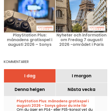
PlayStation Plus:
Nyheter och information
månadens gratisspel i
om Fredag 7 augusti
augusti 2026 – Sonys
2026 -området i Paris
gåvor du inte får missa
och Île-de-France
KOMMENTARER
I dag
I morgon
Denna helgen
Nästa vecka
PlayStation Plus: månadens gratisspel i
augusti 2026 – Sonys gåvor du inte får
Om du äger en PS4- eller PS5-konsol vet du
missa