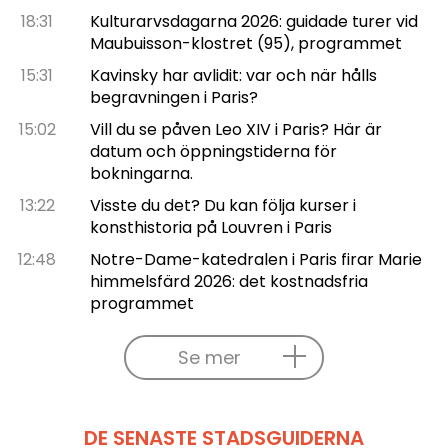
18:31
Kulturarvsdagarna 2026: guidade turer vid
Maubuisson-klostret (95), programmet
15:31
Kavinsky har avlidit: var och när hålls
begravningen i Paris?
15:02
Vill du se påven Leo XIV i Paris? Här är
datum och öppningstiderna för
bokningarna.
13:22
Visste du det? Du kan följa kurser i
konsthistoria på Louvren i Paris
12:48
Notre-Dame-katedralen i Paris firar Marie
himmelsfärd 2026: det kostnadsfria
programmet
Se mer
DE SENASTE STADSGUIDERNA