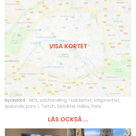
VISA KORTET
Nyckelord :
AIDS
,
sidohandling
,
i solidaritet
,
välgörenhet
,
spelande
,
paris 1
,
Twitch
,
Distriktet Halles
,
Paris
LÄS OCKSÅ ...