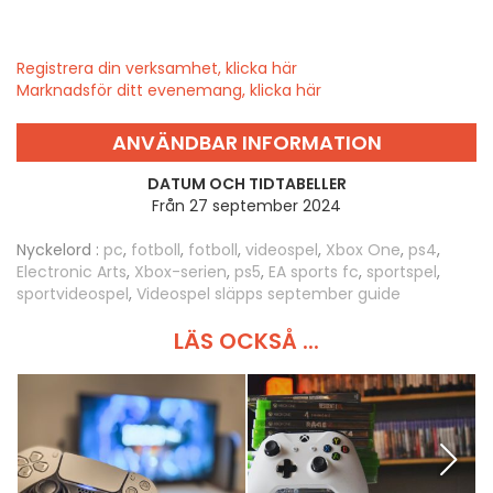
Registrera din verksamhet, klicka här
Marknadsför ditt evenemang, klicka här
ANVÄNDBAR INFORMATION
DATUM OCH TIDTABELLER
Från 27 september 2024
Nyckelord :
pc
,
fotboll
,
fotboll
,
videospel
,
Xbox One
,
ps4
,
Electronic Arts
,
Xbox-serien
,
ps5
,
EA sports fc
,
sportspel
,
sportvideospel
,
Videospel släpps september guide
LÄS OCKSÅ ...