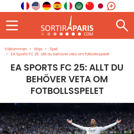
Välkommen
Nöje
Spel
EA Sports FC 25: allt du behöver veta om fotbollsspelet
EA SPORTS FC 25: ALLT DU
BEHÖVER VETA OM
FOTBOLLSSPELET