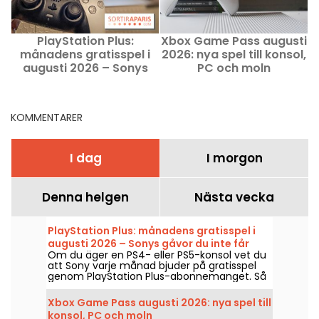
PlayStation Plus:
Xbox Game Pass augusti
V
månadens gratisspel i
2026: nya spel till konsol,
d
augusti 2026 – Sonys
PC och moln
i
gåvor du inte får missa
X
KOMMENTARER
I dag
I morgon
Denna helgen
Nästa vecka
PlayStation Plus: månadens gratisspel i
augusti 2026 – Sonys gåvor du inte får
Om du äger en PS4- eller PS5-konsol vet du
missa
att Sony varje månad bjuder på gratisspel
genom PlayStation Plus-abonnemanget. Så
vilka spel är gratis i augusti 2026? Ta del av
månadens urval.
Xbox Game Pass augusti 2026: nya spel till
konsol, PC och moln