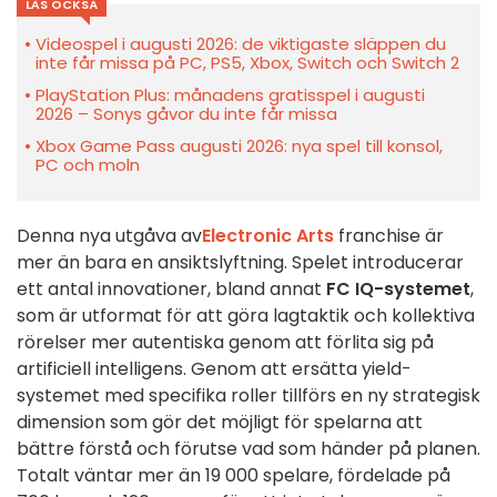
LÄS OCKSÅ
Videospel i augusti 2026: de viktigaste släppen du
inte får missa på PC, PS5, Xbox, Switch och Switch 2
PlayStation Plus: månadens gratisspel i augusti
2026 – Sonys gåvor du inte får missa
Xbox Game Pass augusti 2026: nya spel till konsol,
PC och moln
Denna nya utgåva av
Electronic Arts
franchise är
mer än bara en ansiktslyftning. Spelet introducerar
ett antal innovationer, bland annat
FC IQ-systemet
,
som är utformat för att göra lagtaktik och kollektiva
rörelser mer autentiska genom att förlita sig på
artificiell intelligens. Genom att ersätta yield-
systemet med specifika roller tillförs en ny strategisk
dimension som gör det möjligt för spelarna att
bättre förstå och förutse vad som händer på planen.
Totalt väntar mer än 19 000 spelare, fördelade på