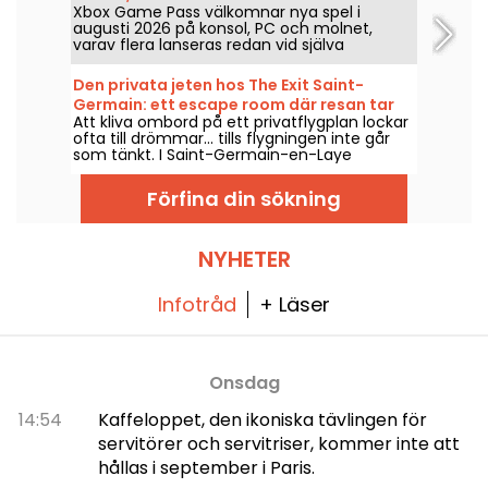
Xbox Game Pass välkomnar nya spel i
augusti 2026 på konsol, PC och molnet,
varav flera lanseras redan vid själva
releasedatumet. Här är de viktigaste
tillskotten som Microsoft tillkännagav för
Den privata jeten hos The Exit Saint-
prenumeranterna av tjänsten.
Germain: ett escape room där resan tar
Att kliva ombord på ett privatflygplan lockar
en oväntad vändning
ofta till drömmar... tills flygningen inte går
som tänkt. I Saint-Germain-en-Laye
förvandlar Le Jet Privé från The Exit denna
miljö till ett escape game som ska lösas i
Förfina din sökning
lag.
NYHETER
Infotråd
+ Läser
Onsdag
14:54
Kaffeloppet, den ikoniska tävlingen för
servitörer och servitriser, kommer inte att
hållas i september i Paris.