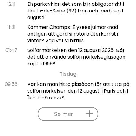
12:11
Elsparkcyklar: det som blir obligatoriskt i
Hauts-de-Seine (92) från och med den 1
augusti
11:31
Kommer Champs-Élysées julmarknad
äntligen att göra sin stora återkomst i
vinter? Vad vet vi hittills.
01:47
Solförmörkelsen den 12 augusti 2026: Går
det att använda solförmörkelseglasögon
köpta 1999?
Tisdag
09:56
Var kan man hitta glasögon för att titta på
solförmörkelsen den 12 augusti i Paris och i
Île-de-France?
Se mer