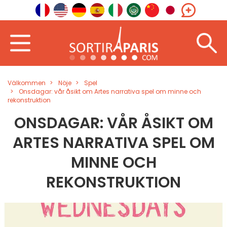
Välkommen
Nöje
Spel
Onsdagar: vår åsikt om Artes narrativa spel om minne och
rekonstruktion
ONSDAGAR: VÅR ÅSIKT OM
ARTES NARRATIVA SPEL OM
MINNE OCH
REKONSTRUKTION