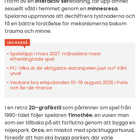
i form av en
interaktiv ser
ietidning, tar upp ämnet
sexuellt våld i hemmet genom en
minnesresa
.
Spelarna uppmanas att dechiffrera tystnaderna och
få en bättre förståelse för mekanismerna bakom
trauma och minne.
LÄS OCKSÅ
Spelsläpp i mars 2027: månadens mest
efterlängtade spel
PC: Vilka är de viktigaste datorspelen just nu? Vårt
urval
Veckans bra erbjudanden 10–16 augusti 2026 i Paris
och Île-de-France
I en retro
2D-grafikstil
som påminner om spel från
1990-talet följer spelaren
Timothée
, en vuxen man
som ser tillbaka på sitt förflutna genom att bygga en
nöjespark.
Orco
, en maskot med späckhuggarhuvud,
föreslår att han ska bygga parken, där varje