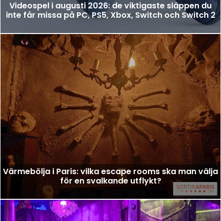
Videospel i augusti 2026: de viktigaste släppen du
inte får missa på PC, PS5, Xbox, Switch och Switch 2
Värmebölja i Paris: vilka escape rooms ska man välja
för en svalkande utflykt?