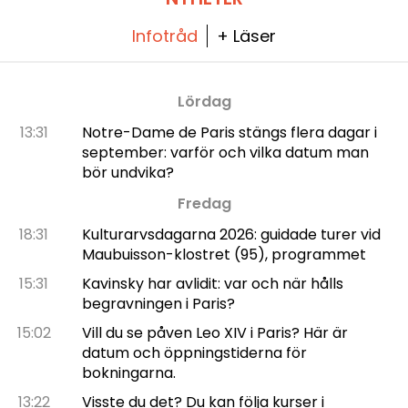
Infotråd
+ Läser
Lördag
13:31
Notre-Dame de Paris stängs flera dagar i
september: varför och vilka datum man
bör undvika?
Fredag
18:31
Kulturarvsdagarna 2026: guidade turer vid
Maubuisson-klostret (95), programmet
15:31
Kavinsky har avlidit: var och när hålls
begravningen i Paris?
15:02
Vill du se påven Leo XIV i Paris? Här är
datum och öppningstiderna för
bokningarna.
13:22
Visste du det? Du kan följa kurser i