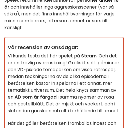
Spelet rekommenderas inte för
personer under 18
år
och innehåller inga aggressionsscener (var så
säkra), men det finns innehållsvarningar för varje
minne som berörs, eftersom ämnet är särskilt
känsligt.
Vår recension av Onsdagar:
Vi kunde testa det här spelet på
Steam
. Och det
är en trevlig överraskning! Grafiskt sett påminner
den 2D-pixlade temaparken om vissa retrospel,
medan teckningarna av de olika episoderna i
berättelsen kastar in spelarna i ett annat, mer
tematiskt universum. Det hela knyts samman av
en
AD som är färgad
i samma nyanser av rosa
och pastellblått. Det är mjukt och vackert, och i
slutändan ganska neutralt i förhållande till ämnet.
När det gäller berättelsen framkallas incest och