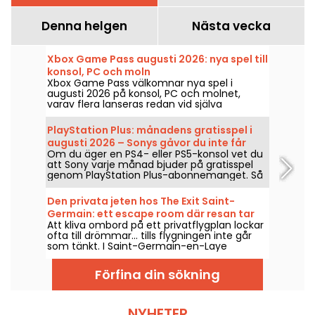
Denna helgen
Nästa vecka
Xbox Game Pass augusti 2026: nya spel till
konsol, PC och moln
Xbox Game Pass välkomnar nya spel i
augusti 2026 på konsol, PC och molnet,
varav flera lanseras redan vid själva
releasedatumet. Här är de viktigaste
tillskotten som Microsoft tillkännagav för
PlayStation Plus: månadens gratisspel i
prenumeranterna av tjänsten.
augusti 2026 – Sonys gåvor du inte får
Om du äger en PS4- eller PS5-konsol vet du
missa
att Sony varje månad bjuder på gratisspel
genom PlayStation Plus-abonnemanget. Så
vilka spel är gratis i augusti 2026? Ta del av
månadens urval.
Den privata jeten hos The Exit Saint-
Germain: ett escape room där resan tar
Att kliva ombord på ett privatflygplan lockar
en oväntad vändning
ofta till drömmar... tills flygningen inte går
som tänkt. I Saint-Germain-en-Laye
förvandlar Le Jet Privé från The Exit denna
miljö till ett escape game som ska lösas i
Förfina din sökning
lag.
NYHETER