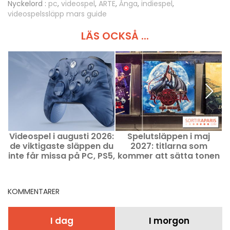
Nyckelord :
pc
,
videospel
,
ARTE
,
Ånga
,
indiespel
,
videospelssläpp mars guide
LÄS OCKSÅ ...
Videospel i augusti 2026:
Spelutsläppen i maj
V
de viktigaste släppen du
2027: titlarna som
inte får missa på PC, PS5,
kommer att sätta tonen
Xbox, Switch och Switch
för månaden
2
KOMMENTARER
I dag
I morgon