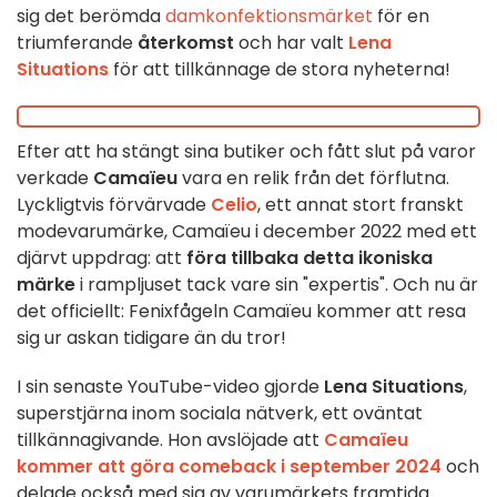
sig det berömda
damkonfektionsmärket
för en
triumferande
återkomst
och har valt
Lena
Situations
för att tillkännage de stora nyheterna!
Efter att ha stängt sina butiker och fått slut på varor
verkade
Camaïeu
vara en relik från det förflutna.
Lyckligtvis förvärvade
Celio
, ett annat stort franskt
modevarumärke, Camaïeu i december 2022 med ett
djärvt uppdrag: att
föra tillbaka detta ikoniska
märke
i rampljuset tack vare sin "expertis". Och nu är
det officiellt: Fenixfågeln Camaïeu kommer att resa
sig ur askan tidigare än du tror!
I sin senaste YouTube-video gjorde
Lena Situations
,
superstjärna inom sociala nätverk, ett oväntat
tillkännagivande. Hon avslöjade att
Camaïeu
kommer att göra comeback i september 2024
och
delade också med sig av varumärkets framtida