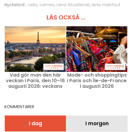
Nyckelord :
celio
,
cameo
,
Lena Situationer
,
lena mahfouf
LÄS OCKSÅ ...
Vad gör man den här
Mode- och shoppingtips
veckan i Paris, den 10–16
i Paris och Île-de-France
M
augusti 2026: veckans
i augusti 2026
måste‑händelser
KOMMENTARER
I dag
I morgon