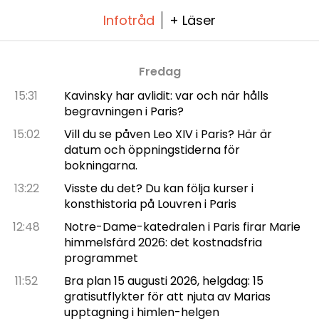
Infotråd
+ Läser
Fredag
15:31
Kavinsky har avlidit: var och när hålls
begravningen i Paris?
15:02
Vill du se påven Leo XIV i Paris? Här är
datum och öppningstiderna för
bokningarna.
13:22
Visste du det? Du kan följa kurser i
konsthistoria på Louvren i Paris
12:48
Notre-Dame-katedralen i Paris firar Marie
himmelsfärd 2026: det kostnadsfria
programmet
11:52
Bra plan 15 augusti 2026, helgdag: 15
gratisutflykter för att njuta av Marias
upptagning i himlen-helgen