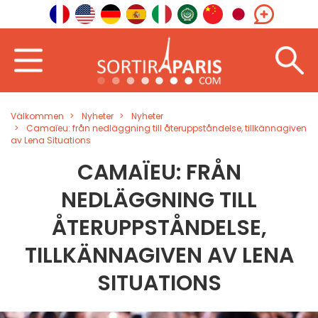
Välkommen
Nyheter
Nyheter
Camaïeu: från nedläggning till återuppståndelse, tillkännagiven
av Lena Situations
CAMAÏEU: FRÅN
NEDLÄGGNING TILL
ÅTERUPPSTÅNDELSE,
TILLKÄNNAGIVEN AV LENA
SITUATIONS