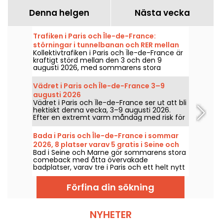
Denna helgen
Nästa vecka
Trafiken i Paris och Île-de-France:
störningar i tunnelbanan och RER mellan
Kollektivtrafiken i Paris och Île-de-France är
den 3 och 9 augusti 2026
kraftigt störd mellan den 3 och den 9
augusti 2026, med sommarens stora
arbeten som särskilt hårt påverkar vissa
linjer, enligt RATP och SNCF.
Vädret i Paris och Île-de-France 3–9
augusti 2026
Vädret i Paris och Île-de-France ser ut att bli
hektiskt denna vecka, 3–9 augusti 2026.
Efter en extremt varm måndag med risk för
åska kommer temperaturerna gradvis att
sjunka innan en återgång till varmare och
Bada i Paris och Île-de-France i sommar
soligare väder till helgen.
2026, 8 platser varav 5 gratis i Seine och
Bad i Seine och Marne gör sommarens stora
Marne
comeback med åtta övervakade
badplatser, varav tre i Paris och ett helt nytt
ställe i Seine-Saint-Denis. De öppnar för
allmänheten redan den 20 juni för vissa och
Förfina din sökning
den 4 juli för andra, fram till slutet av augusti
2026.
NYHETER