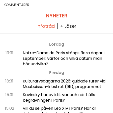
KOMMENTARER
NYHETER
Infotråd
+ Läser
Lördag
13:31
Notre-Dame de Paris stängs flera dagar i
september: varför och vilka datum man
bör undvika?
Fredag
18:31
Kulturarvsdagarna 2026: guidade turer vid
Maubuisson-klostret (95), programmet
15:31
Kavinsky har avlidit: var och när hålls
begravningen i Paris?
15:02
Vill du se påven Leo XIV i Paris? Här är