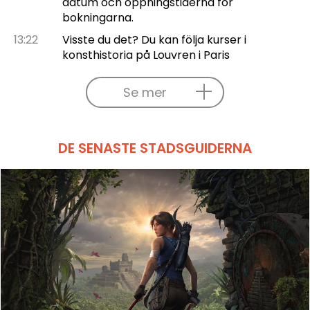
datum och öppningstiderna för
bokningarna.
13:22
Visste du det? Du kan följa kurser i
konsthistoria på Louvren i Paris
Se mer
DE SENASTE STADSGUIDERNA