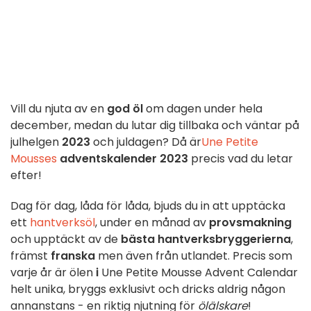
Vill du njuta av en
god öl
om dagen under hela
december, medan du lutar dig tillbaka och väntar på
julhelgen
2023
och juldagen? Då är
Une Petite
Mousses
adventskalender 2023
precis vad du letar
efter!
Dag för dag, låda för låda, bjuds du in att upptäcka
ett
hantverksöl
, under en månad av
provsmakning
och upptäckt av de
bästa hantverksbryggerierna
,
främst
franska
men även från utlandet. Precis som
varje år är ölen
i
Une Petite Mousse Advent Calendar
helt unika, bryggs exklusivt och dricks aldrig någon
annanstans - en riktig njutning för
ölälskare
!