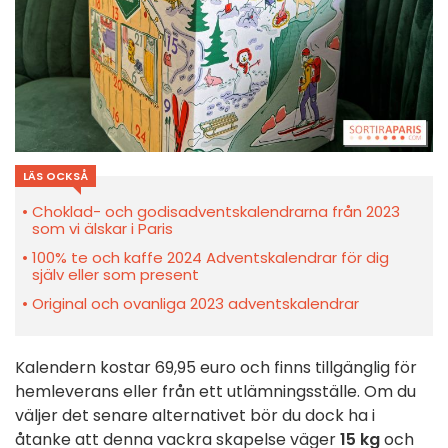
LÄS OCKSÅ
Choklad- och godisadventskalendrarna från 2023
som vi älskar i Paris
100% te och kaffe 2024 Adventskalendrar för dig
själv eller som present
Original och ovanliga 2023 adventskalendrar
Kalendern kostar 69,95 euro och finns tillgänglig för
hemleverans eller från ett utlämningsställe. Om du
väljer det senare alternativet bör du dock ha i
åtanke att denna vackra skapelse väger
15 kg
och