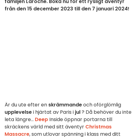
familjen Laroche. Boka nu för ett rysligt äventyr
från den 15 december 2023 till den 7 januari 2024!
Är du ute efter en
skrämmande
och oförglömlig
upplevelse
i hjärtat av Paris i
jul
? Då behöver du inte
leta längre...
Deep
Inside öppnar portarna till
skräckens värld med sitt äventyr
Christmas
Massacre
, som utlovar spänning i klass med ditt