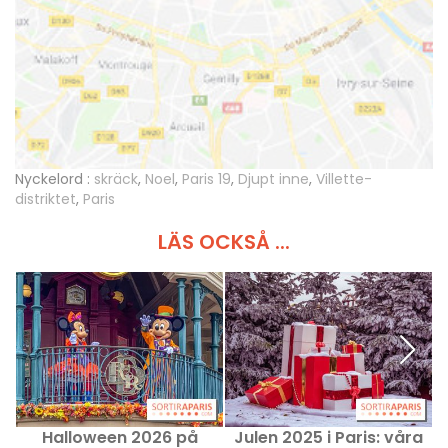
Nyckelord :
skräck
,
Noel
,
Paris 19
,
Djupt inne
,
Villette-
distriktet
,
Paris
LÄS OCKSÅ ...
Halloween 2026 på
Julen 2025 i Paris: våra