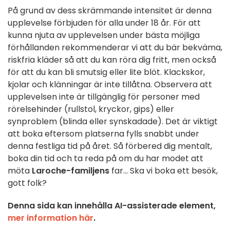
På grund av dess skrämmande intensitet är denna
upplevelse förbjuden för alla under 18 år. För att
kunna njuta av upplevelsen under bästa möjliga
förhållanden rekommenderar vi att du bär bekväma,
riskfria kläder så att du kan röra dig fritt, men också
för att du kan bli smutsig eller lite blöt. Klackskor,
kjolar och klänningar är inte tillåtna. Observera att
upplevelsen inte är tillgänglig för personer med
rörelsehinder (rullstol, kryckor, gips) eller
synproblem (blinda eller synskadade). Det är viktigt
att boka eftersom platserna fylls snabbt under
denna festliga tid på året. Så förbered dig mentalt,
boka din tid och ta reda på om du har modet att
möta
Laroche-familjens
far... Ska vi boka ett besök,
gott folk?
Denna sida kan innehålla AI-assisterade element,
mer information här
.