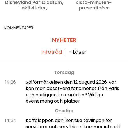
Disneyland Paris: datum,
sista-minuten-
aktiviteter,
presentidéer
föreställningar och
programmet
KOMMENTARER
NYHETER
Infotråd
+ Läser
Torsdag
14:26
Solförmörkelsen den 12 augusti 2026: var
kan man observera fenomenet från Paris
och närliggande områden? Viktiga
evenemang och platser
Onsdag
14:54
Kaffeloppet, den ikoniska tävlingen för
servitörer och servitriser, kommer inte att