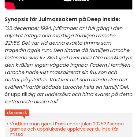
Synopsis för Julmassakern på Deep Inside:
"25 december 1994, julfirandet är i full gång i den
mycket fattiga och märkliga familjen Laroche.
22h56. Det var vid denna exakta timme som
tragedin ägde rum. Den timme då familjen Laroche
förlorade sina liv. Skrik ljöd över hela Cité des Martyrs
den kvällen. Ingen vågade ingripa. Fadern i familjen
Laroche hade just massakrerat sin fru, son och
dotter på julafton. Vad var det som hände den där
kvällen? Varför dödade Laroche hela sin familj?
Det
är upp till
dig att undersöka och hitta svaret på detta
fortfarande olösta fall
".
LÄS OCKSÅ
Vad kan man göra i Paris under julen 2025? Escape
games och uppslukande upplevelser du inte får
missa