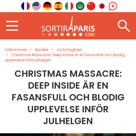
Välkommen
Nyheter
Jul & Högtider
Christmas Massacre: Deep Inside är en fasansfull och blodig
upplevelse inför julhelgen
CHRISTMAS MASSACRE:
DEEP INSIDE ÄR EN
FASANSFULL OCH BLODIG
UPPLEVELSE INFÖR
JULHELGEN