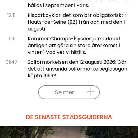
hållas i september i Paris.
12:11
Elsparkcyklar: det som blir obligatoriskt i
Hauts-de-Seine (92) från och med den 1
augusti
11:31
Kommer Champs-Élysées julmarknad
äntligen att göra sin stora återkomst i
vinter? Vad vet vi hittills.
01:47
Solförmörkelsen den 12 augusti 2026: Går
det att använda solförmörkelseglasögon
köpta 1999?
Se mer
DE SENASTE STADSGUIDERNA