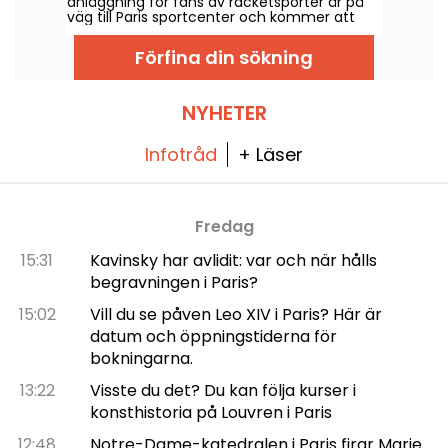
anläggning för fans av racketsporter är på
väg till Paris sportcenter och kommer att
öppna snart.
Förfina din sökning
NYHETER
Infotråd
+ Läser
Fredag
15:31
Kavinsky har avlidit: var och när hålls
begravningen i Paris?
15:02
Vill du se påven Leo XIV i Paris? Här är
datum och öppningstiderna för
bokningarna.
13:22
Visste du det? Du kan följa kurser i
konsthistoria på Louvren i Paris
12:48
Notre-Dame-katedralen i Paris firar Marie