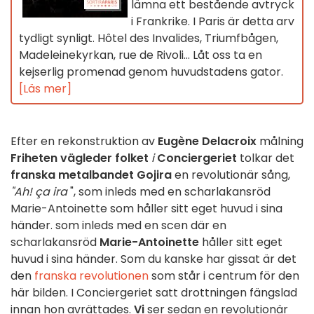
lämna ett bestående avtryck
i Frankrike. I Paris är detta arv
tydligt synligt. Hôtel des Invalides, Triumfbågen,
Madeleinekyrkan, rue de Rivoli... Låt oss ta en
kejserlig promenad genom huvudstadens gator.
[Läs mer]
Efter en rekonstruktion av
Eugène Delacroix
målning
Friheten vägleder folket
i
Conciergeriet
tolkar det
franska metalbandet Gojira
en revolutionär sång,
"Ah! ça ira
", som inleds med en scharlakansröd
Marie-Antoinette som håller sitt eget huvud i sina
händer. som inleds med en scen där en
scharlakansröd
Marie-Antoinette
håller sitt eget
huvud i sina händer. Som du kanske har gissat är det
den
franska revolutionen
som står i centrum för den
här bilden. I Conciergeriet satt drottningen fängslad
innan hon avrättades.
Vi
ser sedan en revolutionär