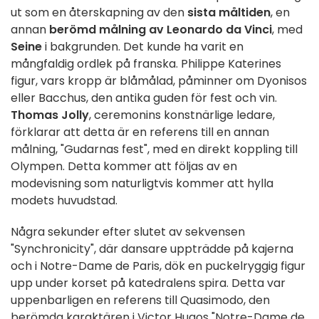
ut som en återskapning av den
sista
måltiden
, en
annan
berömd målning av Leonardo da Vinci
, med
Seine
i bakgrunden. Det kunde ha varit en
mångfaldig ordlek på franska. Philippe Katerines
figur, vars kropp är blåmålad, påminner om Dyonisos
eller Bacchus, den antika guden för fest och vin.
Thomas Jolly
, ceremonins konstnärlige ledare,
förklarar att detta är en referens till en annan
målning, "Gudarnas fest", med en direkt koppling till
Olympen. Detta kommer att följas av en
modevisning som naturligtvis kommer att hylla
modets huvudstad.
Några sekunder efter slutet av sekvensen
"Synchronicity", där dansare uppträdde på kajerna
och i Notre-Dame de Paris, dök en puckelryggig figur
upp under korset på katedralens spira. Detta var
uppenbarligen en referens till Quasimodo, den
berömda karaktären i Victor Hugos "Notre-Dame de