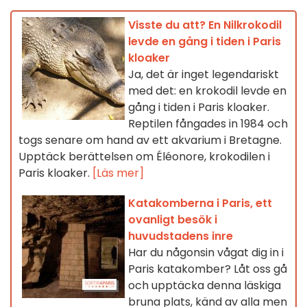
Visste du att? En Nilkrokodil
levde en gång i tiden i Paris
kloaker
Ja, det är inget legendariskt
med det: en krokodil levde en
gång i tiden i Paris kloaker.
Reptilen fångades in 1984 och
togs senare om hand av ett akvarium i Bretagne.
Upptäck berättelsen om Éléonore, krokodilen i
Paris kloaker.
[Läs mer]
Katakomberna i Paris, ett
ovanligt besök i
huvudstadens inre
Har du någonsin vågat dig in i
Paris katakomber? Låt oss gå
och upptäcka denna läskiga
bruna plats, känd av alla men