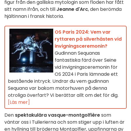
figur från den galliska mytologin som floden har fått
sitt namn ifrån, och till
Jeanne d'Arc
, den berömda
hjältinnan i fransk historia.
OS Paris 2024: Vem var
ryttaren på silverhästen vid
invigningsceremonin?
Gudinnan Sequanas
fantastiska färd över Seine
vid invigningsceremonin för
OS 2024 i Paris lämnade ett
bestående intryck. Undrar du vem gudinnan
Sequana var bakom motorhuven på denna
otroliga överfart? Vi berättar allt om det för dig.
[Läs mer]
Den
spektakulära vasque-montgolfière
som
väntar oss i Tuilerierna och som stiger upp i luften är
en hyllning till bröderna Montgolfier, uppfinnarna av