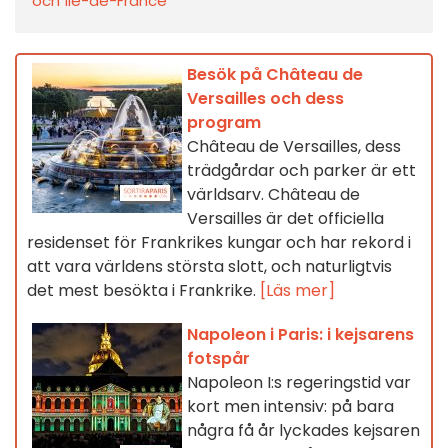
och Île-de-France
Besök på Château de
Versailles och dess
program
Château de Versailles, dess
trädgårdar och parker är ett
världsarv. Château de
Versailles är det officiella
residenset för Frankrikes kungar och har rekord i
att vara världens största slott, och naturligtvis
det mest besökta i Frankrike.
[Läs mer]
Napoleon i Paris: i kejsarens
fotspår
Napoleon I:s regeringstid var
kort men intensiv: på bara
några få år lyckades kejsaren