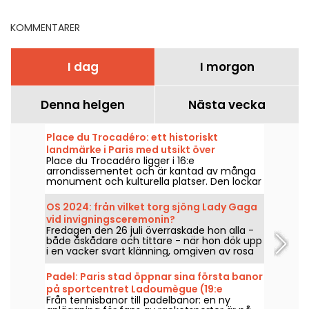
KOMMENTARER
I dag
I morgon
Denna helgen
Nästa vecka
Place du Trocadéro: ett historiskt
landmärke i Paris med utsikt över
Place du Trocadéro ligger i 16:e
Eiffeltornet
arrondissementet och är kantad av många
monument och kulturella platser. Den lockar
både turister och Parisbor som bott här hela
livet tack vare den oslagbara utsikten över
OS 2024: från vilket torg sjöng Lady Gaga
Eiffeltornet.
vid invigningsceremonin?
Fredagen den 26 juli överraskade hon alla -
både åskådare och tittare - när hon dök upp
i en vacker svart klänning, omgiven av rosa
pompoms. Men var befann sig sångerskan?
Är arenan öppen för allmänheten?
Padel: Paris stad öppnar sina första banor
på sportcentret Ladoumègue (19:e
Från tennisbanor till padelbanor: en ny
arrondissementet)