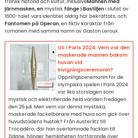
fransk historia och kultur, inklusive
Mannen med
järnmasken, en
mystisk
fånge i Bastiljen
i slutet av
1600-talet vars identitet aldrig har bekräftats, och
Fantomen på Operan
, en fiktiv karaktär från
romanen med samma namn av Gaston Leroux.
OS i Paris 2024: Vem var den
maskerade mannen bakom
huvan vid
invigningsceremonin?
Öppningsceremonin för de
olympiska spelen i Paris 2024
var lika storslagen som
mystisk och elektrifierade hela världen fredagen
den 26 juli. Men vem var denna mystiska,
maskerade fackelbärare med huva som gick över
huvudstadens hustak? Från Austerlitz till
Trocadéro, där han överlämnade facklan till
Zidane, hänger hemligheten fortfarande över