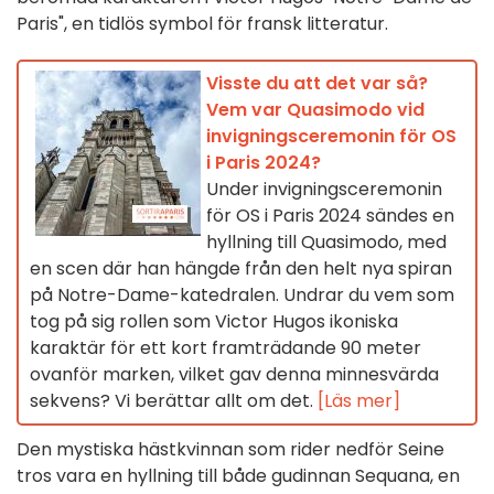
Paris", en tidlös symbol för fransk litteratur.
Visste du att det var så?
Vem var Quasimodo vid
invigningsceremonin för OS
i Paris 2024?
Under invigningsceremonin
för OS i Paris 2024 sändes en
hyllning till Quasimodo, med
en scen där han hängde från den helt nya spiran
på Notre-Dame-katedralen. Undrar du vem som
tog på sig rollen som Victor Hugos ikoniska
karaktär för ett kort framträdande 90 meter
ovanför marken, vilket gav denna minnesvärda
sekvens? Vi berättar allt om det.
[Läs mer]
Den mystiska hästkvinnan som rider nedför Seine
tros vara en hyllning till både gudinnan Sequana, en