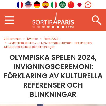
Välkommen
Nyheter
Paris 2024
Olympiska spelen 2024, invigningsceremoni: förklaring av
kulturella referenser och blinkningar
OLYMPISKA SPELEN 2024,
INVIGNINGSCEREMONI:
FÖRKLARING AV KULTURELLA
REFERENSER OCH
BLINKNINGAR