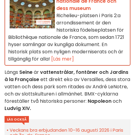
nationale de France och
dess museum
Richelieu-platsen i Paris 2:a
arrondissement är den
historiska födelseplatsen för
Bibliothèque nationale de France, som sedan 1721
hyser samlingar av kungliga dokument. En
historisk plats som nyligen moderniserats och är
tillgänglig för alla!
[Läs mer]
Längs
Seine
är
vattenstrålar, fontäner och Jardins
à la Française
ett direkt eko av Versailles, dess stora
vatten och dess park som ritades av André LeNotre,
och av slottskulturen i allmänhet. BMX-cyklarna
föreställer två historiska personer:
Napoleon
och
Ludvig XIV.
LÄS OCKSÅ
Veckans bra erbjudanden 10–16 augusti 2026 i Paris