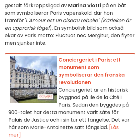
gestalt förkroppsligad av
Marina Viotti
på en båt
som symboliserar Paris vapensköld, där hon
framför
"L'Amour est un oiseau rebelle" (Kärleken är
en upprorisk fågel
). En symbolisk bild som också
ekar av Paris motto: Fluctuat nec Mergitur, den flyter
men sjunker inte.
Conciergeriet i Paris: ett
monument som
symboliserar den franska
revolutionen
Conciergeriet är en historisk
byggnad på Ile de la Cité i
Paris. Sedan den byggdes på
900-talet har detta monument varit säte för
Palais de Justice och i sin tur ett fängelse. Det var
här som Marie-Antoinette satt fängslad.
[Läs
mer]