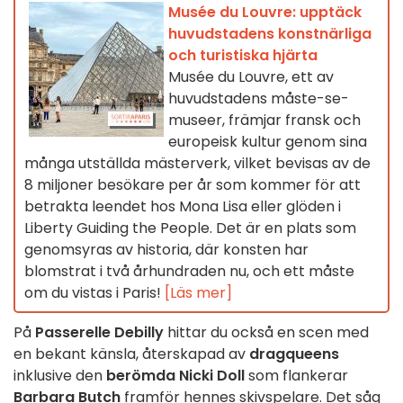
Musée du Louvre: upptäck
huvudstadens konstnärliga
och turistiska hjärta
Musée du Louvre, ett av
huvudstadens måste-se-
museer, främjar fransk och
europeisk kultur genom sina
många utställda mästerverk, vilket bevisas av de
8 miljoner besökare per år som kommer för att
betrakta leendet hos Mona Lisa eller glöden i
Liberty Guiding the People. Det är en plats som
genomsyras av historia, där konsten har
blomstrat i två århundraden nu, och ett måste
om du vistas i Paris!
[Läs mer]
På
Passerelle Debilly
hittar du också en scen med
en bekant känsla, återskapad av
dragqueens
inklusive den
berömda Nicki Doll
som flankerar
Barbara Butch
framför hennes skivspelare. Det såg