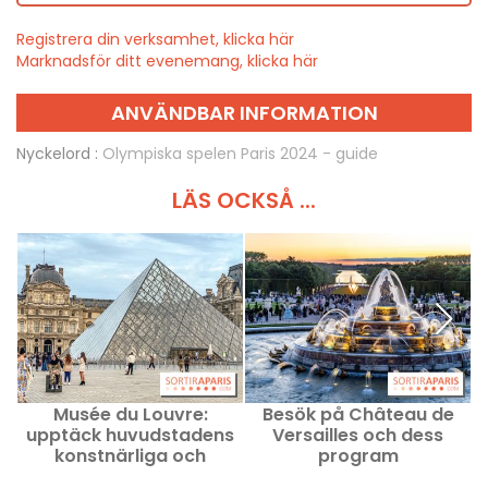
Registrera din verksamhet, klicka här
Marknadsför ditt evenemang, klicka här
ANVÄNDBAR INFORMATION
Nyckelord :
Olympiska spelen Paris 2024 - guide
LÄS OCKSÅ ...
Musée du Louvre:
Besök på Château de
S
upptäck huvudstadens
Versailles och dess
L
konstnärliga och
program
turistiska hjärta