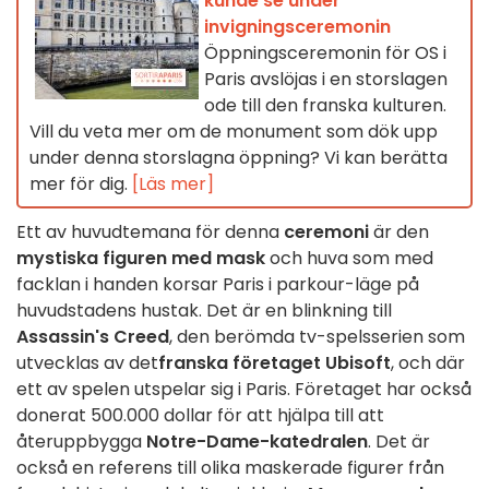
kunde se under
invigningsceremonin
Öppningsceremonin för OS i
Paris avslöjas i en storslagen
ode till den franska kulturen.
Vill du veta mer om de monument som dök upp
under denna storslagna öppning? Vi kan berätta
mer för dig.
[Läs mer]
Ett av huvudtemana för denna
ceremoni
är den
mystiska figuren med mask
och huva som med
facklan i handen korsar Paris i parkour-läge på
huvudstadens hustak. Det är en blinkning till
Assassin's Creed
, den berömda tv-spelsserien som
utvecklas av det
franska företaget Ubisoft
, och där
ett av spelen utspelar sig i Paris. Företaget har också
donerat 500.000 dollar för att hjälpa till att
återuppbygga
Notre-Dame-katedralen
. Det är
också en referens till olika maskerade figurer från