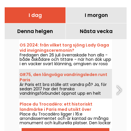
I dag
I morgon
Denna helgen
Nästa vecka
OS 2024: från vilket torg sjöng Lady Gaga
vid invigningsceremonin?
Fredagen den 26 juli överraskade hon alla -
både åskådare och tittare - när hon dök upp
i en vacker svart klänning, omgiven av rosa
pompoms. Men var befann sig sångerskan?
Är arenan öppen för allmänheten?
GR75, den långväga vandringsleden runt
Paris
Är Paris ett bra ställe att vandra på? Ja, för
sedan 2017 har det franska
vandringsförbundet öppnat upp en helt
skyltad led runt Paris för alla
vandringsentusiaster.
Place du Trocadéro: ett historiskt
landmärke i Paris med utsikt över
Place du Trocadéro ligger i 16:e
Eiffeltornet
arrondissementet och är kantad av många
monument och kulturella platser. Den lockar
både turister och Parisbor som bott här hela