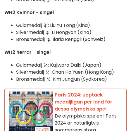
WH2 Kvinnor - singel
Guldmedalj 🥇: Liu Yu Tong (Kina)
Silvermedalj 🥈: Li Hongyan (Kina)
Bronsmedalj 🥉: Ilaria Renggli (Schweiz)
WH2 herrar - singel
Guldmedalj 🥇: Kajiwara Daiki (Japan)
Silvermedalj 🥈: Chan Ho Yuen (Hong Kong)
Bronsmedalj 🥉: Kim Jungjun (Sydkorea)
Paris 2024: upptäck
medaljligan per land för
dessa olympiska spel
De olympiska spelen i Paris
2024 är naturligtvis
sommarens stora