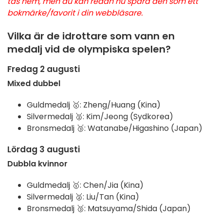
tas hem, men du kan redan nu spara den som ett
bokmärke/favorit i din webbläsare.
Vilka är de idrottare som vann en
medalj vid de olympiska spelen?
Fredag 2 augusti
Mixed dubbel
Guldmedalj 🥇: Zheng/Huang (Kina)
Silvermedalj 🥈: Kim/Jeong (Sydkorea)
Bronsmedalj 🥉: Watanabe/Higashino (Japan)
Lördag 3 augusti
Dubbla kvinnor
Guldmedalj 🥇: Chen/Jia (Kina)
Silvermedalj 🥈: Liu/Tan (Kina)
Bronsmedalj 🥉: Matsuyama/Shida (Japan)