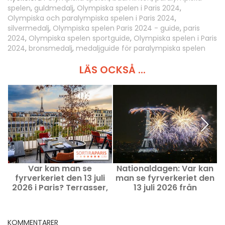
spelen
,
guldmedalj
,
Olympiska spelen i Paris 2024
,
Olympiska och paralympiska spelen i Paris 2024
,
silvermedalj
,
Olympiska spelen Paris 2024 - guide
,
paris
2024
,
Olympiska spelen sportguide
,
Olympiska spelen i Paris
2024
,
bronsmedalj
,
medaljguide för paralympiska spelen
LÄS OCKSÅ ...
Var kan man se
Nationaldagen: Var kan
fyrverkeriet den 13 juli
man se fyrverkeriet den
2026 i Paris? Terrasser,
13 juli 2026 från
takterrasser,
Eiffeltornet i Paris
M
restauranger och barer
KOMMENTARER