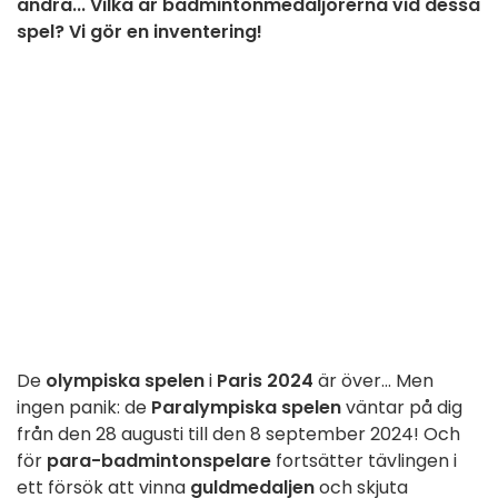
andra... Vilka är badmintonmedaljörerna vid dessa
spel? Vi gör en inventering!
De
olympiska spelen
i
Paris 2024
är över... Men
ingen panik: de
Paralympiska spelen
väntar på dig
från den 28 augusti till den 8 september 2024! Och
för
para-badmintonspelare
fortsätter tävlingen i
ett försök att vinna
guldmedaljen
och skjuta