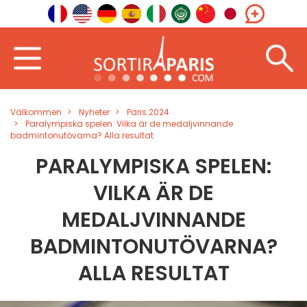
Välkommen
Nyheter
Paris 2024
Paralympiska spelen: Vilka är de medaljvinnande
badmintonutövarna? Alla resultat
PARALYMPISKA SPELEN:
VILKA ÄR DE
MEDALJVINNANDE
BADMINTONUTÖVARNA?
ALLA RESULTAT