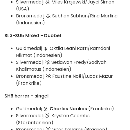
Silvermedalj 🥈: Miles Krajewski/Jayci Simon
(USA)
Bronsmedalj 🥉: Subhan Subhan/Rina Marlina
(Indonesien)
SL3-SU5 Mixed - Dubbel
Guldmedalj 🥇: Oktila Leani Ratri/Ramdani
Hikmat (Indonesien)
Silvermedalj 🥈: Setiawan Fredy/Sadiyah
Khalimatus (Indonesien)
Bronsmedalj 🥉: Faustine Noël/Lucas Mazur
(Frankrike)
SH6 herrar - singel
Guldmedalj 🥇:
Charles Noakes
(Frankrike)
Silvermedalj 🥈: Krysten Coombs
(Storbritannien)
Bronsmedalj 🥉: Vitor Tavares (Brasilien)