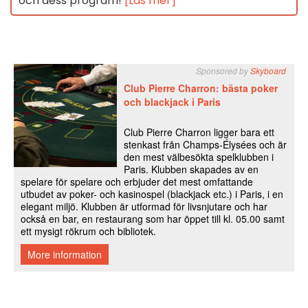
och dess program!
[Läs mer]