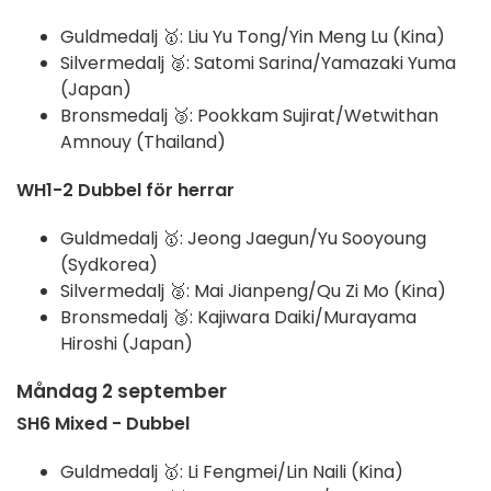
Guldmedalj 🥇: Liu Yu Tong/Yin Meng Lu (Kina)
Silvermedalj 🥈: Satomi Sarina/Yamazaki Yuma
(Japan)
Bronsmedalj 🥉: Pookkam Sujirat/Wetwithan
Amnouy (Thailand)
WH1-2 Dubbel för herrar
Guldmedalj 🥇: Jeong Jaegun/Yu Sooyoung
(Sydkorea)
Silvermedalj 🥈: Mai Jianpeng/Qu Zi Mo (Kina)
Bronsmedalj 🥉: Kajiwara Daiki/Murayama
Hiroshi (Japan)
Måndag 2 september
SH6 Mixed - Dubbel
Guldmedalj 🥇: Li Fengmei/Lin Naili (Kina)