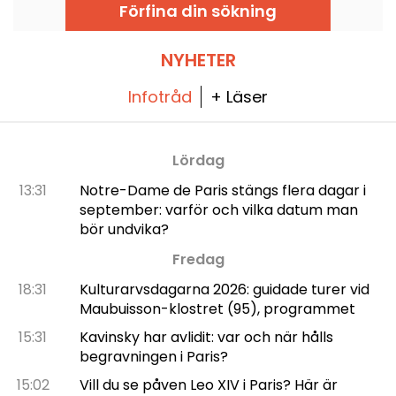
livet tack vare den oslagbara utsikten över
Förfina din sökning
Eiffeltornet.
NYHETER
Infotråd
+ Läser
Lördag
13:31
Notre-Dame de Paris stängs flera dagar i
september: varför och vilka datum man
bör undvika?
Fredag
18:31
Kulturarvsdagarna 2026: guidade turer vid
Maubuisson-klostret (95), programmet
15:31
Kavinsky har avlidit: var och när hålls
begravningen i Paris?
15:02
Vill du se påven Leo XIV i Paris? Här är