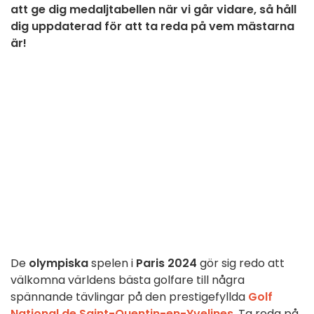
att ge dig medaljtabellen när vi går vidare, så håll
dig uppdaterad för att ta reda på vem mästarna
är!
De
olympiska
spelen i
Paris 2024
gör sig redo att
välkomna världens bästa golfare till några
spännande tävlingar på den prestigefyllda
Golf
National de Saint-Quentin-en-Yvelines
. Ta reda på