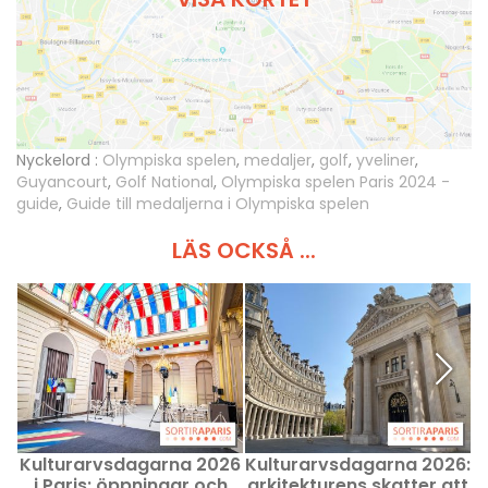
Nyckelord :
Olympiska spelen
,
medaljer
,
golf
,
yveliner
,
Guyancourt
,
Golf National
,
Olympiska spelen Paris 2024 -
guide
,
Guide till medaljerna i Olympiska spelen
LÄS OCKSÅ ...
Kulturarvsdagarna 2026
Kulturarvsdagarna 2026:
K
i Paris: öppningar och
arkitekturens skatter att