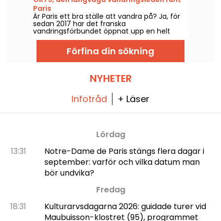
Paris
Är Paris ett bra ställe att vandra på? Ja, för
sedan 2017 har det franska
vandringsförbundet öppnat upp en helt
skyltad led runt Paris för alla
vandringsentusiaster.
Förfina din sökning
NYHETER
Infotråd
+ Läser
Lördag
13:31
Notre-Dame de Paris stängs flera dagar i
september: varför och vilka datum man
bör undvika?
Fredag
18:31
Kulturarvsdagarna 2026: guidade turer vid
Maubuisson-klostret (95), programmet