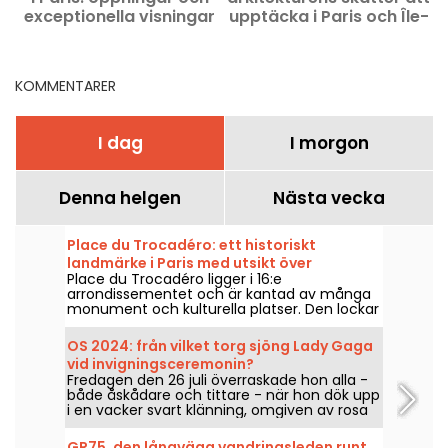
exceptionella visningar
upptäcka i Paris och Île-
u
som du inte får missa
de-France
KOMMENTARER
I dag
I morgon
Denna helgen
Nästa vecka
Place du Trocadéro: ett historiskt
landmärke i Paris med utsikt över
Place du Trocadéro ligger i 16:e
Eiffeltornet
arrondissementet och är kantad av många
monument och kulturella platser. Den lockar
både turister och Parisbor som bott här hela
livet tack vare den oslagbara utsikten över
OS 2024: från vilket torg sjöng Lady Gaga
Eiffeltornet.
vid invigningsceremonin?
Fredagen den 26 juli överraskade hon alla -
både åskådare och tittare - när hon dök upp
i en vacker svart klänning, omgiven av rosa
pompoms. Men var befann sig sångerskan?
Är arenan öppen för allmänheten?
GR75, den långväga vandringsleden runt