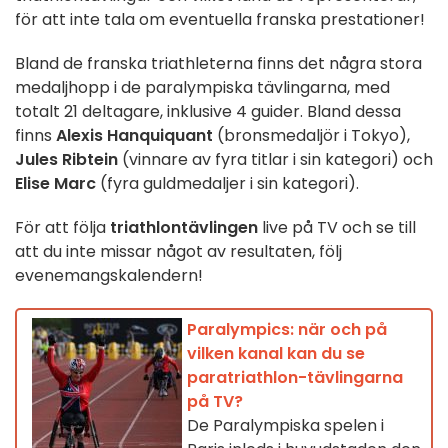
för att inte tala om eventuella franska prestationer!
Bland de franska triathleterna finns det några stora
medaljhopp i de paralympiska tävlingarna, med
totalt 21 deltagare, inklusive 4 guider. Bland dessa
finns
Alexis Hanquiquant
(bronsmedaljör i Tokyo),
Jules Ribtein
(vinnare av fyra titlar i sin kategori) och
Elise Marc
(fyra guldmedaljer i sin kategori).
För att följa
triathlontävlingen
live på TV och se till
att du inte missar något av resultaten, följ
evenemangskalendern!
Paralympics: när och på
vilken kanal kan du se
paratriathlon-tävlingarna
på TV?
De Paralympiska spelen i