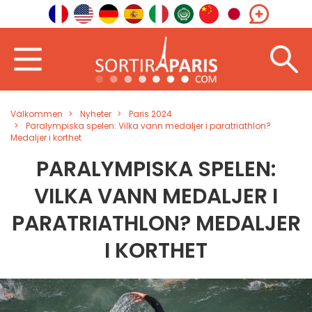
Välkommen
Nyheter
Paris 2024
Paralympiska spelen: Vilka vann medaljer i paratriathlon?
Medaljer i korthet
PARALYMPISKA SPELEN:
VILKA VANN MEDALJER I
PARATRIATHLON? MEDALJER
I KORTHET