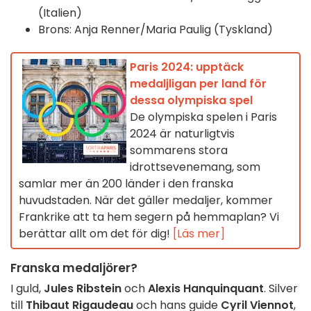
(Italien)
Brons: Anja Renner/Maria Paulig (Tyskland)
Paris 2024: upptäck
medaljligan per land för
dessa olympiska spel
De olympiska spelen i Paris
2024 är naturligtvis
sommarens stora
idrottsevenemang, som
samlar mer än 200 länder i den franska
huvudstaden. När det gäller medaljer, kommer
Frankrike att ta hem segern på hemmaplan? Vi
berättar allt om det för dig!
[Läs mer]
Franska medaljörer?
I guld,
Jules Ribstein
och
Alexis Hanquinquant
. Silver
till
Thibaut Rigaudeau
och hans guide
Cyril Viennot
,