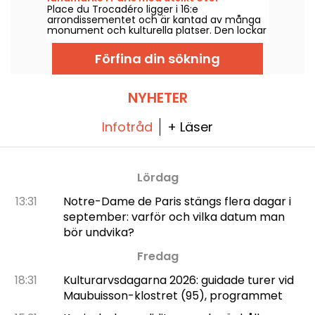
Place du Trocadéro ligger i 16:e
Eiffeltornet
arrondissementet och är kantad av många
monument och kulturella platser. Den lockar
både turister och Parisbor som bott här hela
livet tack vare den oslagbara utsikten över
Förfina din sökning
Eiffeltornet.
NYHETER
Infotråd
+ Läser
Lördag
13:31
Notre-Dame de Paris stängs flera dagar i
september: varför och vilka datum man
bör undvika?
Fredag
18:31
Kulturarvsdagarna 2026: guidade turer vid
Maubuisson-klostret (95), programmet