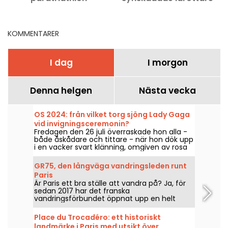
tävlingarna på TV?
betalt?
KOMMENTARER
I dag
I morgon
Denna helgen
Nästa vecka
OS 2024: från vilket torg sjöng Lady Gaga
vid invigningsceremonin?
Fredagen den 26 juli överraskade hon alla -
både åskådare och tittare - när hon dök upp
i en vacker svart klänning, omgiven av rosa
pompoms. Men var befann sig sångerskan?
Är arenan öppen för allmänheten?
GR75, den långväga vandringsleden runt
Paris
Är Paris ett bra ställe att vandra på? Ja, för
sedan 2017 har det franska
vandringsförbundet öppnat upp en helt
skyltad led runt Paris för alla
vandringsentusiaster.
Place du Trocadéro: ett historiskt
landmärke i Paris med utsikt över