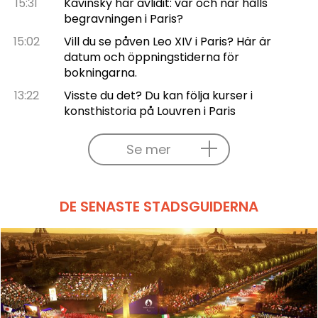
15:31
Kavinsky har avlidit: var och när hålls
begravningen i Paris?
15:02
Vill du se påven Leo XIV i Paris? Här är
datum och öppningstiderna för
bokningarna.
13:22
Visste du det? Du kan följa kurser i
konsthistoria på Louvren i Paris
Se mer
DE SENASTE STADSGUIDERNA