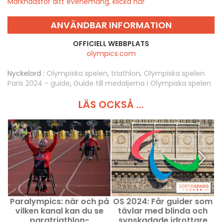
Marknadsför ditt evenemang, klicka här
ANVÄNDBAR INFORMATION
OFFICIELL WEBBPLATS
olympics.com
Nyckelord :
Olympiska spelen
,
triathlon
,
Olympiska spelen
Paris 2024 - guide
,
Guide till medaljerna i Olympiska spelen
LÄS OCKSÅ ...
Paralympics: när och på
OS 2024: Får guider som
vilken kanal kan du se
tävlar med blinda och
v
paratriathlon-
synskadade idrottare
k