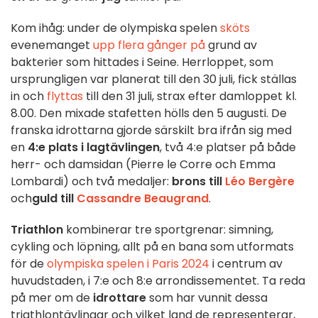
Kom ihåg: under de olympiska spelen
sköts
evenemanget
upp flera gånger på
grund av
bakterier som hittades i Seine. Herrloppet, som
ursprungligen var planerat till den 30 juli, fick ställas
in och
flyttas
till den 31 juli, strax efter damloppet kl.
8.00. Den mixade stafetten hölls den 5 augusti. De
franska idrottarna gjorde särskilt bra ifrån sig med
en
4:e plats i lagtävlingen
, två 4:e platser på både
herr- och damsidan (Pierre le Corre och Emma
Lombardi) och två medaljer:
brons till
Léo Bergère
och
guld till
Cassandre Beaugrand
.
Triathlon
kombinerar tre sportgrenar: simning,
cykling och löpning, allt på en bana som utformats
för de
olympiska spelen i Paris 2024
i centrum av
huvudstaden, i 7:e och 8:e arrondissementet. Ta reda
på mer om de
idrottare
som har vunnit dessa
triathlontävlingar och vilket land de representerar,