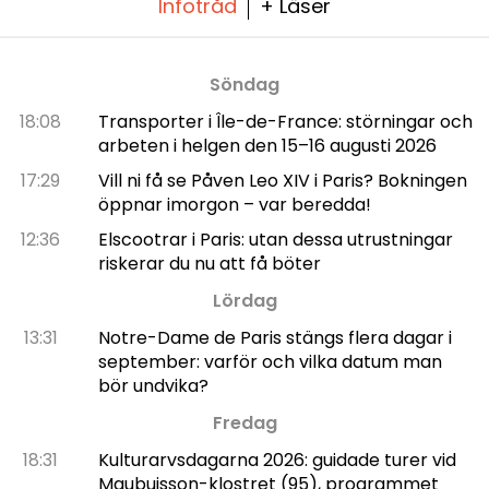
Infotråd
+ Läser
Söndag
18:08
Transporter i Île-de-France: störningar och
arbeten i helgen den 15–16 augusti 2026
17:29
Vill ni få se Påven Leo XIV i Paris? Bokningen
öppnar imorgon – var beredda!
12:36
Elscootrar i Paris: utan dessa utrustningar
riskerar du nu att få böter
Lördag
13:31
Notre-Dame de Paris stängs flera dagar i
september: varför och vilka datum man
bör undvika?
Fredag
18:31
Kulturarvsdagarna 2026: guidade turer vid
Maubuisson-klostret (95), programmet