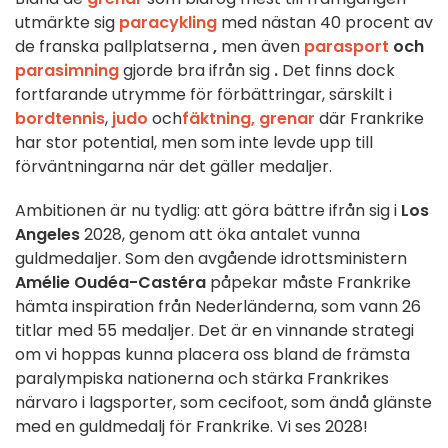
utmärkte sig
paracykling
med nästan 40 procent av
de franska pallplatserna
,
men även
parasport
och
parasimning
gjorde bra ifrån sig
.
Det finns dock
fortfarande utrymme för förbättringar, särskilt i
bordtennis
,
judo
och
fäktning, grenar
där Frankrike
har stor potential, men som inte levde upp till
förväntningarna när det gäller medaljer.
Ambitionen är nu tydlig: att göra bättre ifrån sig i
Los
Angeles
2028, genom att öka antalet vunna
guldmedaljer. Som den avgående idrottsministern
Amélie Oudéa-Castéra
påpekar måste Frankrike
hämta inspiration från Nederländerna, som vann 26
titlar med 55 medaljer. Det är en vinnande strategi
om vi hoppas kunna placera oss bland de främsta
paralympiska nationerna och stärka Frankrikes
närvaro i lagsporter, som cecifoot, som ändå glänste
med en guldmedalj för Frankrike. Vi ses 2028!