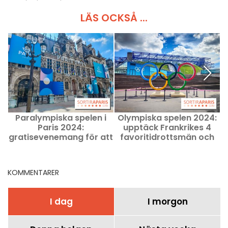
LÄS OCKSÅ ...
Paralympiska spelen i
Olympiska spelen 2024:
Paris 2024:
upptäck Frankrikes 4
gratisevenemang för att
favoritidrottsmän och
fira 1 år av spelen
kvinnor för 2024
KOMMENTARER
I dag
I morgon